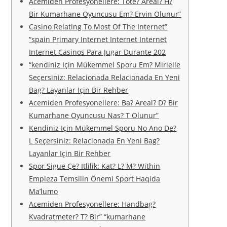
Acemiden Profesyonellere: Tote? Areal? H?
Bir Kumarhane Oyuncusu Em? Ervin Olunur”
Casino Relating To Most Of The Internet”
“spain Primary Internet Internet Internet
Internet Casinos Para Jugar Durante 202
“kendiniz Için Mükemmel Sporu Em? Mirielle
Seçersiniz: Relacionada Relacionada En Yeni
Bag? Layanlar Için Bir Rehber
Acemiden Profesyonellere: Ba? Areal? D? Bir
Kumarhane Oyuncusu Nas? T Olunur”
Kendiniz Için Mükemmel Sporu No Ano De?
L Seçersiniz: Relacionada En Yeni Bag?
Layanlar Için Bir Rehber
Spor Sigue Çe? Itlilik: Kat? L? M? Within
Empieza Temsilin Önemi Sport Haqida
Ma’lumo
Acemiden Profesyonellere: Handbag?
Kvadratmeter? T? Bir” “kumarhane