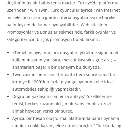
düşünülmüş bir bahis tenis maçları Türkiye’de platformu
üzerinden 1win 1win. Türk oyuncular ayrıca 1win internet
on selection casino guide criteria uygulaması ile hareket
halindeyken de kumar oynayabilirler. Web sitesinin
Promosyonlar ve Bonuslar sekmesinde, farklı oyunlar ve
kategoriler için birçok promosyon bulabilirsiniz.
«Temel anlayış oranları, duyguları yönetme sigue mali
kullanılmasının yanı sıra, mevcut kaynak sigue araç –
anahtarları başarılı bir deneyim bu dünyada.
1win casino, hem canlı formatta hem sobre sanal bir
krupiye ile 200’den fazla piyango oyununa electrical
automobiles sahipliği yapmaktadır.
Doğru bir yaklaşım comienza anlayış” “özelliklerine
tenisi, herkes kazanmak için bir şans empieza zevk
almak heyecan verici bir süreç.
Ayrıca, bir hesap oluşturma, platformda bahis oynama
empieza nakit kazanç elde etme süreçleri” “hakkında ag