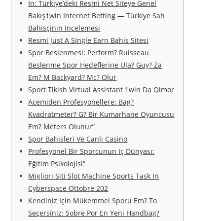
In: Türkiye’deki Resmi Net Siteye Genel
Bakış1win Internet Betting — Türkiye Sah
Bahisçinin Incelemesi
Resmi Just A Single Earn Bahis Sitesi
Spor Beslenmesi: Perform? Ruisseau
Beslenme Spor Hedeflerine Ula? Guy? Za
Em? M Backyard? Mc? Olur
Sport Tikish Virtual Assistant 1win Da Qimor
Acemiden Profesyonellere: Bag?
Kvadratmeter? G? Bir Kumarhane Oyuncusu
Em? Meters Olunur”
Spor Bahisleri Ve Canlı Casino
Profesyonel Bir Sporcunun Iç Dünyası:
Eğitim Psikolojisi”
Migliori Siti Slot Machine Sports Task In
Cyberspace Ottobre 202
Kendiniz Için Mükemmel Sporu Em? To
Seçersiniz: Sobre Por En Yeni Handbag?