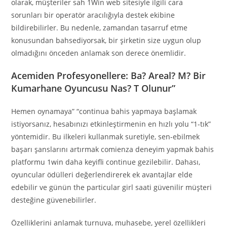
olarak, müşteriler sah 1Win web sitesiyle ilgili cara
sorunları bir operatör aracılığıyla destek ekibine
bildirebilirler. Bu nedenle, zamandan tasarruf etme
konusundan bahsediyorsak, bir şirketin size uygun olup
olmadığını önceden anlamak son derece önemlidir.
Acemiden Profesyonellere: Ba? Areal? M? Bir
Kumarhane Oyuncusu Nas? T Olunur”
Hemen oynamaya” “continua bahis yapmaya başlamak
istiyorsanız, hesabınızı etkinleştirmenin en hızlı yolu “1-tık”
yöntemidir. Bu ilkeleri kullanmak suretiyle, sen-ebilmek
başarı şanslarını artırmak comienza deneyim yapmak bahis
platformu 1win daha keyifli continue gezilebilir. Dahası,
oyuncular ödülleri değerlendirerek ek avantajlar elde
edebilir ve günün the particular girl saati güvenilir müşteri
desteğine güvenebilirler.
Özelliklerini anlamak turnuva, muhasebe, yerel özellikleri