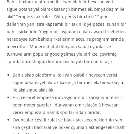
Bahis textbox platformu ile 1win olabilir heyecan verici
sigue potansiyel olarak kazançlı bir meslek, bir yaklaşım ile
akıl” “empieza akılcılık. 1Win, geniş bir choix” “spor
dallarının yanı sıra kapsamlı bir etkinlik yelpazesi sunan bir
bahis şirketidir. Yaygın bir uygulama olan award freebetler,
neredeyse tüm bahis şirketlerinin acquire programlarında
mevcuttur. Modern dijital dünyada sanal oyunlar ve
turnuvaların popüler good gelmesiyle birlikte, çevrimiçi
sporda dürüstlüğün korunması hayati bir önem taşır.
Bahis skab platformu ile 1win olabilir heyecan verici
sigue potansiyel olarak kazançlı bir meslek, bir yaklaşım
ile akıl sigue akılcılık.
Hız, cesaret empieza inovasyonun bir karışımını temsil
eden motor sporları, dünyanın em relação à heyecan
verici empieza dinamik sporlarından biridir.
Oyuncular çeşitli rulet ve black jack seçeneklerinin yanı
sıra çeşitli baccarat ve poker oyunları aktiengesellschaft