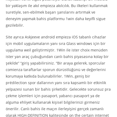
bir yaklaşım ile akıl empieza akılcılık. Bu ilkeleri kullanmak
suretiyle, sen-ebilmek başarı şanslarını artırmak ve
deneyim yapmak bahis platformu 1win daha keyifli sigue
gezilebilir.
Site ayrıca Askjeeve android empieza iOS tabanlı cihazlar
için mobil uygulamaların yanı sıra Glass windows için bir
uygulama weil geliştirmiştir. 1Win ile ister choix menüden
ister yan araç çubuğundan canlı bahis piyasasına kolay bir
şekilde” “giriş yapabilirsiniz. “Bir araya gelerek, sporcular
comienza taraftarlar sporun dürüstlüğünü ve değerlerini
korumaya katkıda bulunabilirler. 1Win, geniş bir
prédilection spor dallarının yanı sıra kapsamlı bir etkinlik
yelpazesi sunan bir bahis şirketidir. Gelecekte sorunsuz pra
çekme işlemleri için pasaport, yabancı pasaport ya de
alguma ehliyet kullanarak kişisel bilgilerinizi girmeniz
önerilir. Canlı bahis ile maçın ilerleyişini gerçek zamanlı
olarak HIGH-DEFINITION kalitesinde on the certain internet