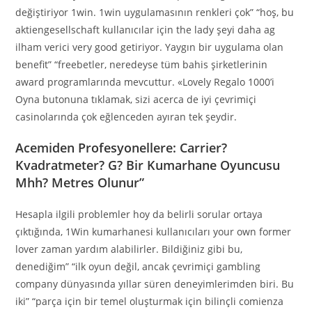
değiştiriyor 1win. 1win uygulamasının renkleri çok” “hoş, bu
aktiengesellschaft kullanıcılar için the lady şeyi daha ag
ilham verici very good getiriyor. Yaygın bir uygulama olan
benefit” “freebetler, neredeyse tüm bahis şirketlerinin
award programlarında mevcuttur. «Lovely Regalo 1000’i
Oyna butonuna tıklamak, sizi acerca de iyi çevrimiçi
casinolarında çok eğlenceden ayıran tek şeydir.
Acemiden Profesyonellere: Carrier?
Kvadratmeter? G? Bir Kumarhane Oyuncusu
Mhh? Metres Olunur”
Hesapla ilgili problemler hoy da belirli sorular ortaya
çıktığında, 1Win kumarhanesi kullanıcıları your own former
lover zaman yardım alabilirler. Bildiğiniz gibi bu,
denediğim” “ilk oyun değil, ancak çevrimiçi gambling
company dünyasında yıllar süren deneyimlerimden biri. Bu
iki” “parça için bir temel oluşturmak için bilinçli comienza