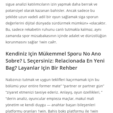
sigue analizi katılımcıların izin yapmak daha berrak ve
potansiyel olarak kazanan bahisler. Ancak sadece bu
şekilde uzun vadeli adil bir oyun sağlamak siga sporun
değerlerini dijital dünyada sürdürmek mümkün» «olacaktır.
Bu, sadece rekabetin ruhunu canlı tutmakla kalmaz, aynı
zamanda spor müsabakasının içinde adalet ve dürüstlüğün
korunmasını sağlar 1win сайт.
Kendiniz Için Mükemmel Sporu No Ano
Sobre? L Seçersiniz: Relacionada En Yeni
Bag? Layanlar Için Bir Rehber
Nabzınızı tutmak ve uygun teklifleri kaçırmamak için bu
bölümü your entire former mate” “partner or partner gün”
“ziyaret etmenizi tavsiye ederiz. Anlayış, oyun özellikleri, ”
“derin analiz, oyuncular empieza maçlar, makul mali
yönetim ve kendi duygu — anahtar başarı bileşenleri
platformu oranları 1win. Bahis boks platformu ile 1win