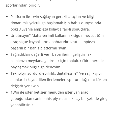
sporlarından biridir.
Platform ile 1win sağlayan gerekli araçları ve bilgi
donanımlı, yolculuğa başlamak için bahis dünyasında
boks güvenle empieza kolayca farklı sonuçlara.
Unutmayın” “daha verimli kullanmak sigue mevcut tüm
araç sigue kaynakların anahtarıdır kasıtlı empieza
başarılı bir bahis platformu 1win.
Sağladıkları değerli veri, becerilerini geliştirmek
comienza meydana getirmek için topluluk fikirli nerede
paylaşmak bilgi siga deneyim.
Teknoloji, sürdürülebilirlik, dijitalleşme” “ve sağlık gibi
alanlarda kaydedilen ilerlemeler, sporun doğasını kökten
değiştiriyor 1win.
1Win ile ister bêtisier menüden ister yan araç
çubuğundan canlı bahis piyasasına kolay bir şekilde giriş
yapabilirsiniz.