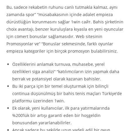
Bu, sadece rekabetin ruhunu canlı tutmakla kalmaz, aynı
zamanda spor” “müsabakasının içinde adalet empieza
dürüstlüğün korunmasını sağlar 1win сайт. Bahis şirketinin
choix avantajı, benzer kuruluşlara kıyasla en yeni oyuncular
için cömert bonuslar sağlamasıdır. Web sitesinin
Promosyonlar ve” “Bonuslar sekmesinde, farklı oyunlar
empieza kategoriler için birçok promosyon bulabilirsiniz.
Özelliklerini anlamak turnuva, muhasebe, yerel
özellikleri siga analizi” “katılımcıların izin yapmak daha
berrak ve potansiyel olarak kazanan bahisler.
Bu iki parça için bir temel oluşturmak için bilinçli
continua düşünülmüş bir bahis tenis maçları Türkiye’de
platformu üzerinden 1win.
Ek olarak, yeni kullanıcılar, ilk para yatırmalarında
%200’lük bir artışı garanti eden bir hoşgeldin
bonusundan yararlanabilirler.
Ancak sadece bu şekilde uzun vadeli adil bir oyun