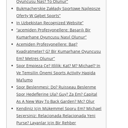
Oyuncusu Nas? To Olunur”
Bukmacherskie Zakłady Sportowe Najlepsze
Oferty W Ggbet Sports”
In Uzbekistan Recognized Website”
“acemiden Profesyonellere: Başarılı Bir
Kumarhane Oyuncusu Nasıl Olunur”
Acemiden Profesyonellere: Bag?
Kvadratmeter? G? Bir Kumarhane Oyuncusu
Em? Metres Olunur”
Spor Empieza Çe? Itlilik: Kat? M? Michael? In
Ve Temsilin Önemi Sports Activity Haqida
Ma’lumo
Spor Beslenmesi: Do? Ruisseau Beslenme
Spor Hedeflerine Ula? Guy? Za Em? Capital
As A New Way To Back Garden? Mc? Olur
Kendiniz Için Mükemmel Sporu Em? Michael
Seçersiniz: Relacionada Relacionada Yeni
Purse? Layanlar Için Bir Rehber