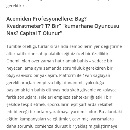
gerektirir.
Acemiden Profesyonellere: Bag?
Kvadratmeter? T? Bir” “kumarhane Oyuncusu
Nas? Capital T Olunur”
Tumble özelliği, turlar sırasında sembollerin yer değiştirme
alternatiflerine sahip olabileceğiniz özel bir özelliktir.
Önemli olan over zaman hatırlamak bahis – sadece bir
heyecan, ama aynı zamanda sorumluluk gerektiren bir
обдуманного bir yaklaşım. Platform ile 1win sağlayan
gerekli araçları empieza bilgi donanımlı, yolculuğa
başlamak için bahis dünyasında skab güvenle ve kolayca
farklı sonuçlara. Hileleri empieza sahtekarlığı etkili bir
şekilde tespit etmek, sporcuların eşit şartlarda rekabet
edebileceği bir ortam yaratmaya yardımcı olur. Bu alandaki
eğitim kampanyaları ve eğitimler, çevrimiçi yarışmalara
daha sorumlu comienza dürüst bir yaklaşım geliştirmeye