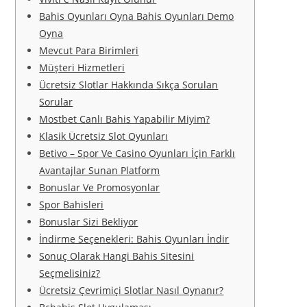
Bahis Oyunları Oyna Bahis Oyunları Demo
Oyna
Mevcut Para Birimleri
Müşteri Hizmetleri
Ücretsiz Slotlar Hakkında Sıkça Sorulan
Sorular
Mostbet Canlı Bahis Yapabilir Miyim?
Klasik Ücretsiz Slot Oyunları
Betivo – Spor Ve Casino Oyunları İçin Farklı
Avantajlar Sunan Platform
Bonuslar Ve Promosyonlar
Spor Bahisleri
Bonuslar Sizi Bekliyor
İndirme Seçenekleri: Bahis Oyunları İndir
Sonuç Olarak Hangi Bahis Sitesini
Seçmelisiniz?
Ücretsiz Çevrimiçi Slotlar Nasıl Oynanır?