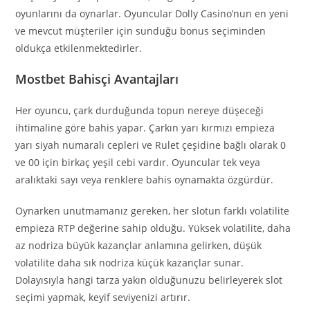
oyunlarını da oynarlar. Oyuncular Dolly Casino’nun en yeni
ve mevcut müşteriler için sunduğu bonus seçiminden
oldukça etkilenmektedirler.
Mostbet Bahisçi Avantajları
Her oyuncu, çark durduğunda topun nereye düşeceği
ihtimaline göre bahis yapar. Çarkın yarı kırmızı empieza
yarı siyah numaralı cepleri ve Rulet çeşidine bağlı olarak 0
ve 00 için birkaç yeşil cebi vardır. Oyuncular tek veya
aralıktaki sayı veya renklere bahis oynamakta özgürdür.
Oynarken unutmamanız gereken, her slotun farklı volatilite
empieza RTP değerine sahip olduğu. Yüksek volatilite, daha
az nodriza büyük kazançlar anlamına gelirken, düşük
volatilite daha sık nodriza küçük kazançlar sunar.
Dolayısıyla hangi tarza yakın olduğunuzu belirleyerek slot
seçimi yapmak, keyif seviyenizi artırır.