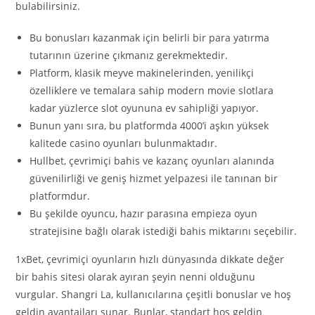
bulabilirsiniz.
Bu bonusları kazanmak için belirli bir para yatırma
tutarının üzerine çıkmanız gerekmektedir.
Platform, klasik meyve makinelerinden, yenilikçi
özelliklere ve temalara sahip modern movie slotlara
kadar yüzlerce slot oyununa ev sahipliği yapıyor.
Bunun yanı sıra, bu platformda 4000’i aşkın yüksek
kalitede casino oyunları bulunmaktadır.
Hullbet, çevrimiçi bahis ve kazanç oyunları alanında
güvenilirliği ve geniş hizmet yelpazesi ile tanınan bir
platformdur.
Bu şekilde oyuncu, hazır parasına empieza oyun
stratejisine bağlı olarak istediği bahis miktarını seçebilir.
1xBet, çevrimiçi oyunların hızlı dünyasında dikkate değer
bir bahis sitesi olarak ayıran şeyin nenni olduğunu
vurgular. Shangri La, kullanıcılarına çeşitli bonuslar ve hoş
geldin avantajları sunar. Bunlar, standart hoş geldin