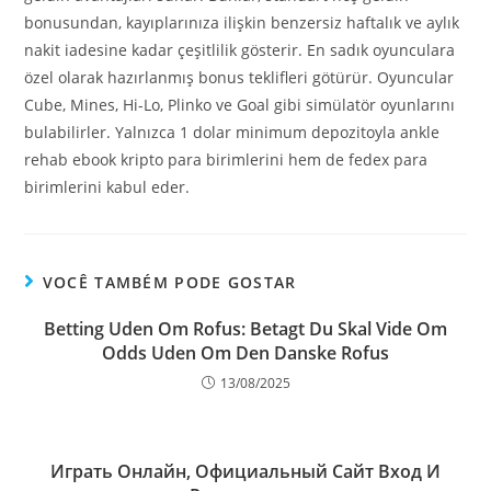
bonusundan, kayıplarınıza ilişkin benzersiz haftalık ve aylık
nakit iadesine kadar çeşitlilik gösterir. En sadık oyunculara
özel olarak hazırlanmış bonus teklifleri götürür. Oyuncular
Cube, Mines, Hi-Lo, Plinko ve Goal gibi simülatör oyunlarını
bulabilirler. Yalnızca 1 dolar minimum depozitoyla ankle
rehab ebook kripto para birimlerini hem de fedex para
birimlerini kabul eder.
VOCÊ TAMBÉM PODE GOSTAR
Betting Uden Om Rofus: Betagt Du Skal Vide Om
Odds Uden Om Den Danske Rofus
13/08/2025
Играть Онлайн, Официальный Сайт Вход И