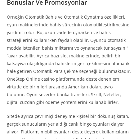
Bonuslar Ve Promosyonlar
Örneğin Otomatik Bahis ve Otomatik Oynatma özellikleri,
oyun makinelerinde bahis sürecinin otomatikleştirilmesine
yardımcı olur. Bu, uzun vadede oynarken ve bahis
stratejilerini kullanırken faydalı olabilir. Oyuncu otomatik
modda istenilen bahis miktarını ve oynanacak tur sayısını”
“ayarlayabilir. Ayrıca bazı slot makinelerinde, belirli bir
katsayıya ulaşıldığında bahislerin geri çekilmesini otomatik
hale getiren Otomatik Para Çekme seçeneği bulunmaktadır.
OneStep Online casino platformunda desteklenen em
virtude de birimleri arasında Amerikan doları, avro
bulunur. Oyun severler banka transferi, Skrill, Neteller,
dijital cüzdan gibi ödeme yöntemlerini kullanabilirler.
Sitede ayrıca çevrimiçi deneyime kişisel bir dokunuş katan,
gerçek sunucuların yer aldığı canlı bingo oyunları da yer
alıyor. Platform, mobil oyunları destekleyerek kullanıcıların