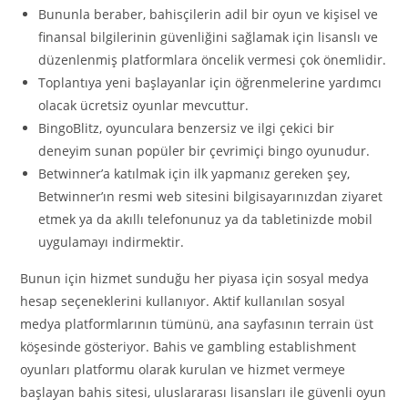
Bununla beraber, bahisçilerin adil bir oyun ve kişisel ve
finansal bilgilerinin güvenliğini sağlamak için lisanslı ve
düzenlenmiş platformlara öncelik vermesi çok önemlidir.
Toplantıya yeni başlayanlar için öğrenmelerine yardımcı
olacak ücretsiz oyunlar mevcuttur.
BingoBlitz, oyunculara benzersiz ve ilgi çekici bir
deneyim sunan popüler bir çevrimiçi bingo oyunudur.
Betwinner’a katılmak için ilk yapmanız gereken şey,
Betwinner’ın resmi web sitesini bilgisayarınızdan ziyaret
etmek ya da akıllı telefonunuz ya da tabletinizde mobil
uygulamayı indirmektir.
Bunun için hizmet sunduğu her piyasa için sosyal medya
hesap seçeneklerini kullanıyor. Aktif kullanılan sosyal
medya platformlarının tümünü, ana sayfasının terrain üst
köşesinde gösteriyor. Bahis ve gambling establishment
oyunları platformu olarak kurulan ve hizmet vermeye
başlayan bahis sitesi, uluslararası lisansları ile güvenli oyun