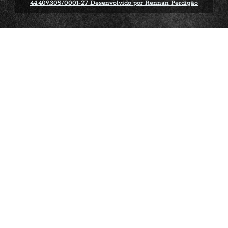
44.409.305/0001-27 Desenvolvido por Rennan Perdigão