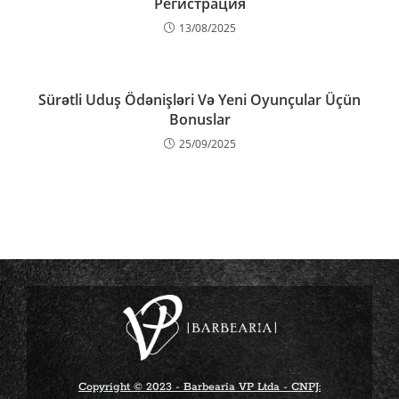
Регистрация
13/08/2025
Sürətli Uduş Ödənişləri Və Yeni Oyunçular Üçün
Bonuslar
25/09/2025
Copyright © 2023 - Barbearia VP Ltda - CNPJ: