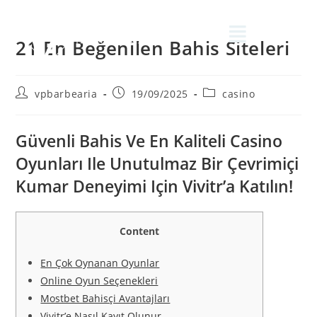
21 En Beğenilen Bahis Siteleri
vpbarbearia
19/09/2025
casino
Güvenli Bahis Ve En Kaliteli Casino
Oyunları Ile Unutulmaz Bir Çevrimiçi
Kumar Deneyimi Için Vivitr’a Katılın!
Content
En Çok Oynanan Oyunlar
Online Oyun Seçenekleri
Mostbet Bahisçi Avantajları
Vivitr’e Nasıl Kayıt Olunur