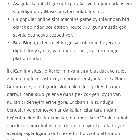
Aşağıda, kabul ettiği kripto paraları ve bu paralarla işlem
yapıldığında yaklaşık süreleri bulabilirsiniz.
En popüler online slot machine game oyunlarından biri
olarak adından söz ettiren Route 777, günümüzde çok
sayıda oyuncuyu cezbediyor.
BuzzBingo, geleneksel bingo salonlarının heyecanını
dijital dünyaya taşıyan popüler bir çevrimiçi bingo
platformudur.
İlk iGaming sitesi, diğerlerinin yanı sıra blackjack ve rulet
gibi en popüler casino oyunlarının versiyonlarını sağladı.
Günümüze gelindiğinde slot makineleri, poker, bakara,
barbut, canlı krupiyeler ve daha pek çok yeni oyun var.
Kullanıcı deneyimlerine göre, Enobahis’in sunduğu
bonuslar ve promosyonlar da kullanıcılar tarafından
beğenilmektedir. Kullanıcılar, bu bonusların” “ankle rehab
ebook çevrimiçi bahis hem de casino oyunlarında büyük
avantaj sağladığını belirtmektedir. Bu weil platformun