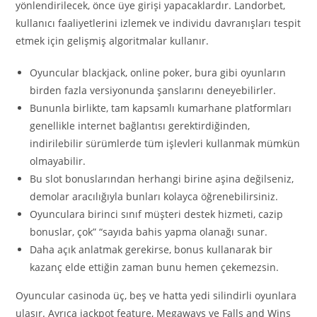
yönlendirilecek, önce üye girişi yapacaklardır. Landorbet,
kullanıcı faaliyetlerini izlemek ve individu davranışları tespit
etmek için gelişmiş algoritmalar kullanır.
Oyuncular blackjack, online poker, bura gibi oyunların
birden fazla versiyonunda şanslarını deneyebilirler.
Bununla birlikte, tam kapsamlı kumarhane platformları
genellikle internet bağlantısı gerektirdiğinden,
indirilebilir sürümlerde tüm işlevleri kullanmak mümkün
olmayabilir.
Bu slot bonuslarından herhangi birine aşina değilseniz,
demolar aracılığıyla bunları kolayca öğrenebilirsiniz.
Oyunculara birinci sınıf müşteri destek hizmeti, cazip
bonuslar, çok” “sayıda bahis yapma olanağı sunar.
Daha açık anlatmak gerekirse, bonus kullanarak bir
kazanç elde ettiğin zaman bunu hemen çekemezsin.
Oyuncular casinoda üç, beş ve hatta yedi silindirli oyunlara
ulaşır. Ayrıca jackpot feature, Megaways ve Falls and Wins