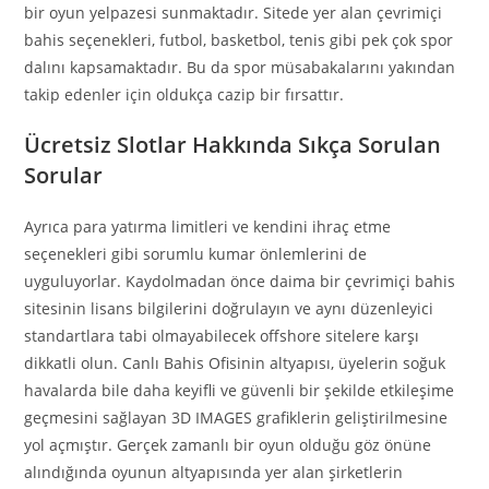
bir oyun yelpazesi sunmaktadır. Sitede yer alan çevrimiçi
bahis seçenekleri, futbol, basketbol, tenis gibi pek çok spor
dalını kapsamaktadır. Bu da spor müsabakalarını yakından
takip edenler için oldukça cazip bir fırsattır.
Ücretsiz Slotlar Hakkında Sıkça Sorulan
Sorular
Ayrıca para yatırma limitleri ve kendini ihraç etme
seçenekleri gibi sorumlu kumar önlemlerini de
uyguluyorlar. Kaydolmadan önce daima bir çevrimiçi bahis
sitesinin lisans bilgilerini doğrulayın ve aynı düzenleyici
standartlara tabi olmayabilecek offshore sitelere karşı
dikkatli olun. Canlı Bahis Ofisinin altyapısı, üyelerin soğuk
havalarda bile daha keyifli ve güvenli bir şekilde etkileşime
geçmesini sağlayan 3D IMAGES grafiklerin geliştirilmesine
yol açmıştır. Gerçek zamanlı bir oyun olduğu göz önüne
alındığında oyunun altyapısında yer alan şirketlerin