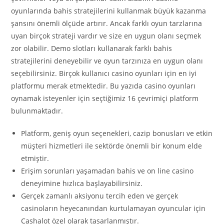
oyunlarında bahis stratejilerini kullanmak büyük kazanma
şansını önemli ölçüde artırır. Ancak farklı oyun tarzlarına
uyan birçok strateji vardır ve size en uygun olanı seçmek
zor olabilir. Demo slotları kullanarak farklı bahis
stratejilerini deneyebilir ve oyun tarzınıza en uygun olanı
seçebilirsiniz. Birçok kullanıcı casino oyunları için en iyi
platformu merak etmektedir. Bu yazıda casino oyunları
oynamak isteyenler için seçtiğimiz 16 çevrimiçi platform
bulunmaktadır.
Platform, geniş oyun seçenekleri, cazip bonusları ve etkin
müşteri hizmetleri ile sektörde önemli bir konum elde
etmiştir.
Erişim sorunları yaşamadan bahis ve on line casino
deneyimine hızlıca başlayabilirsiniz.
Gerçek zamanlı aksiyonu tercih eden ve gerçek
casinoların heyecanından kurtulamayan oyuncular için
Cashalot özel olarak tasarlanmıştır.