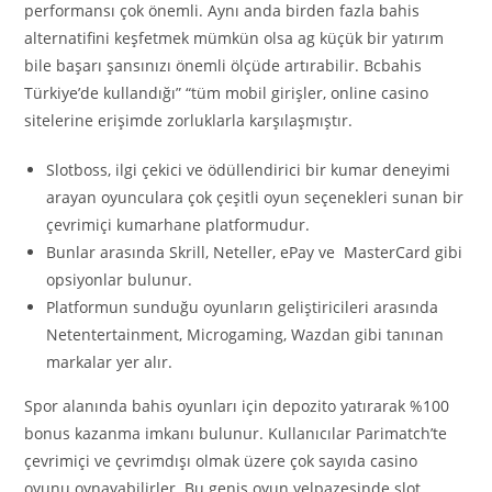
performansı çok önemli. Aynı anda birden fazla bahis
alternatifini keşfetmek mümkün olsa ag küçük bir yatırım
bile başarı şansınızı önemli ölçüde artırabilir. Bcbahis
Türkiye’de kullandığı” “tüm mobil girişler, online casino
sitelerine erişimde zorluklarla karşılaşmıştır.
Slotboss, ilgi çekici ve ödüllendirici bir kumar deneyimi
arayan oyunculara çok çeşitli oyun seçenekleri sunan bir
çevrimiçi kumarhane platformudur.
Bunlar arasında Skrill, Neteller, ePay ve MasterCard gibi
opsiyonlar bulunur.
Platformun sunduğu oyunların geliştiricileri arasında
Netentertainment, Microgaming, Wazdan gibi tanınan
markalar yer alır.
Spor alanında bahis oyunları için depozito yatırarak %100
bonus kazanma imkanı bulunur. Kullanıcılar Parimatch’te
çevrimiçi ve çevrimdışı olmak üzere çok sayıda casino
oyunu oynayabilirler. Bu geniş oyun yelpazesinde slot