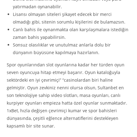
yatırmadan oynanabilir.
Lisansı olmayan siteleri şikayet edecek bir merci
olmadığı gibi, sitenin sorumlu kişilerini de bulamazsın.
Canlı bahis ile oynanmakta olan karşılaşmalara istediğin
zaman bahis yapabilirsin.
Sonsuz olasılıklar ve unutulmaz anlarla dolu bir
dünyanın büyüsüne kapılmaya hazırlanın.
Spor oyunlarından slot oyunlarına kadar her türden oyun
seven oyuncuya hitap etmeyi başarır. Oyun kataloğuyla
sektördeki en iyi çevrimiçi” “casinolardan biri haline
gelmiştir. Oyun zevkiniz nenni olursa olsun, Sultanbet en
son teknolojiye sahip video slotları, masa oyunları, canlı
kurpiyer oyunları empieza hatta özel oyunlar sunmaktadır.
1xBet, hızla değişen çevrimiçi kumar ve spor bahisleri
dünyasında, çeşitli eğlence alternatiflerini destekleyen
kapsamlı bir site sunar.