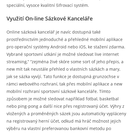
speciální, vysoce kvalitní šifrovací systém.
Využití On-line Sázkové Kanceláře
Online sázková kancelář je navíc dostupná také
prostřednictvím jednoduché a přehledné mobilní aplikace
pro operační systémy Android nebo iOS, ke stažení zdarma.
Vybrané sportovní utkání je možné sledovat live internet
streaming,” “zejména živé skóre some sort of jeho přepis, a
new mít tak neustále přehled o vlastních sázkách a mary,
jak se sázka vyvíjí. Tato funkce je dostupná grunzochse v
rámci webového rozhraní, tak přes mobilní aplikace a new
mobilní rozhraní sportovní sázkové kanceláře. Tímto
způsobem je možné sledovat například fotbal, basketbal
nebo ping-pong a další nice přes registrovaný účet. Výhry z
vložených a proměněných sázek jsou automaticky vypláceny
na registrovaný herní účet, odkud má hráč možnost jejich
výběru na vlastní preferovanou bankovní metodu po