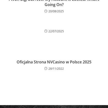
Going On?
20/08/2025
22/07/2025
Oficjalna Strona NVCasino w Polsce 2025
28/11/2022