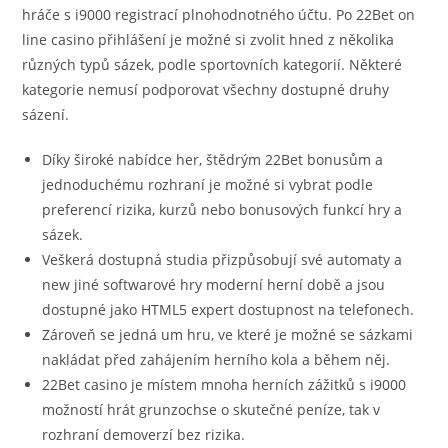
hráče s i9000 registrací plnohodnotného účtu. Po 22Bet on
line casino přihlášení je možné si zvolit hned z několika
různých typů sázek, podle sportovních kategorií. Některé
kategorie nemusí podporovat všechny dostupné druhy
sázení.
Díky široké nabídce her, štědrým 22Bet bonusům a
jednoduchému rozhraní je možné si vybrat podle
preferencí rizika, kurzů nebo bonusových funkcí hry a
sázek.
Veškerá dostupná studia přizpůsobují své automaty a
new jiné softwarové hry moderní herní době a jsou
dostupné jako HTML5 expert dostupnost na telefonech.
Zároveň se jedná um hru, ve které je možné se sázkami
nakládat před zahájením herního kola a během něj.
22Bet casino je místem mnoha herních zážitků s i9000
možností hrát grunzochse o skutečné peníze, tak v
rozhraní demoverzí bez rizika.