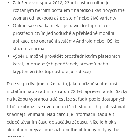
Založené v disputa 2018, 22bet casino online je
rozsáhlým herním portálem t nabídkou kasinových the
woman od jackpotů až po stolní nebo živé varianty.
Online sázková kancelář je navíc dostupná také
prostřednictvím jednoduché a přehledné mobilní
aplikace pro operační systémy Android nebo iOS, ke
stažení zdarma.
Výběr u možné provádět prostřednictvím platebních
karet, internetových peněženek, převodů nebo
kryptoměn (dostupnost dle jurisdikce).
Dále se podívejme blíže na to, jakou přizpůsobitelnost
mobilům nabízí administrátoři 22Bet. apresentando. Sázky
na každou vybranou událost lze seřadit podle dostupných
trhů a zobrazit ve dvou nebo třech sloupcích professional
snadnější vnímání. Nad čarou je informační tabule s
odpočítáváním času do začátku zápasu. Níže je blok s
aktuálními nejvyššími sazbami the oblíbenými typy the