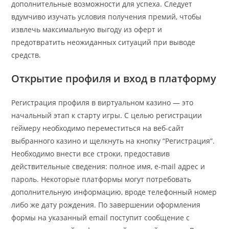
дополнительные возможности для успеха. Следует
вдумчиво изучать условия получения премий, чтобы
извлечь максимальную выгоду из оферт и
предотвратить неожиданных ситуаций при выводе
средств.
Открытие профиля и вход в платформу
Регистрация профиля в виртуальном казино — это
начальный этап к старту игры. С целью регистрации
геймеру необходимо переместиться на веб-сайт
выбранного казино и щелкнуть на кнопку “Регистрация”.
Необходимо внести все строки, предоставив
действительные сведения: полное имя, e-mail адрес и
пароль. Некоторые платформы могут потребовать
дополнительную информацию, вроде телефонный номер
либо же дату рождения. По завершении оформления
формы на указанный email поступит сообщение с