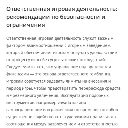
Ответственная игровая деятельность:
рекомендации по безопасности и
ограничения
Ответственная игровая деятельность служит важным
фактором взаимоотношений с игорным заведением,
который обеспечивает игрокам получать удовольствие
от процессу игры без угрозы плохих последствий.
Следует учитывать, что управление над временем и
финансами — это основа ответственного гемблинга.
Игрокам советуется задавать лимиты на внесения и
период игры, чтобы предотвратить перерасхода средств
и чрезмерного увлечения. Эксплуатация подобных
инструментов, например vavada казино
самоограничение и ограничения по времени, способно
существенно содействовать в удержании правильного
соотношения между развлечением и ответственностью.