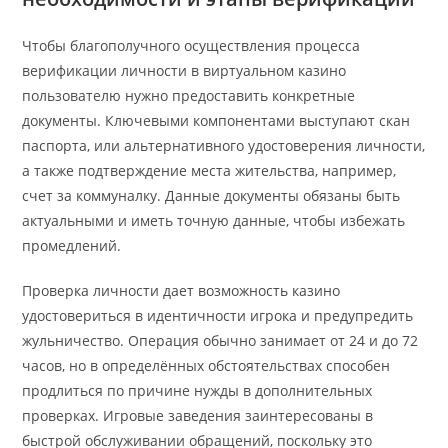
Чтобы благополучного осуществления процесса
верификации личности в виртуальном казино
пользователю нужно предоставить конкретные
документы. Ключевыми компонентами выступают скан
паспорта, или альтернативного удостоверения личности,
а также подтверждение места жительства, например,
счет за коммуналку. Данные документы обязаны быть
актуальными и иметь точную данные, чтобы избежать
промедлений.
Проверка личности дает возможность казино
удостовериться в идентичности игрока и предупредить
жульничество. Операция обычно занимает от 24 и до 72
часов, но в определённых обстоятельствах способен
продлиться по причине нужды в дополнительных
проверках. Игровые заведения заинтересованы в
быстрой обслуживании обращений, поскольку это