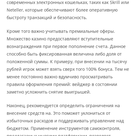
современных электронных кошельках, таких как Skrill или
Neteller, которые обеспечивают более оперативную
быстроту транзакций и безопасность.
Кроме того важно учитывать премиальные оферы.
Множество казино предоставляют вступительные
вознаграждения при первое пополнение счета. Данное
способно быть фиксированная величина либо доля от
положенной суммы. К примеру, при внесении на тысячу
рублей игрок может взять сверх того 100% бонуса. Тем не
менее постоянно важно вдумчиво просматривать
правила оформления премий: вейджер в состоянии
заметно усложнить снятие выигрышей.
Наконец, рекомендуется определить ограничения на
внесение средств на. Это поможет уклониться от
избыточных расходов и поддерживать управление над
бюджетом. Применение инструментов самоконтроля,
предлагаемых многими платформами, позволяет