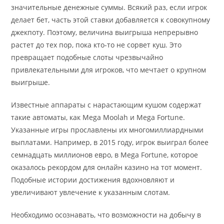
значительные денежные суммы. Всякий раз, если игрок
делает бет, часть этой ставки добавляется к совокупному
джекпоту. Поэтому, величина выигрыша непрерывно
растет до тех пор, пока кто-то не сорвет куш. Это
превращает подобные слоты чрезвычайно
привлекательными для игроков, что мечтает о крупном
выигрыше.
Известные аппараты с нарастающим кушом содержат
такие автоматы, как Mega Moolah и Mega Fortune.
Указанные игры прославлены их многомиллиардными
выплатами. Например, в 2015 году, игрок выиграл более
семнадцать миллионов евро, в Mega Fortune, которое
оказалось рекордом для онлайн казино на тот момент.
Подобные истории достижения вдохновляют и
увеличивают увлечение к указанным слотам.
Необходимо осознавать, что возможности на добычу в