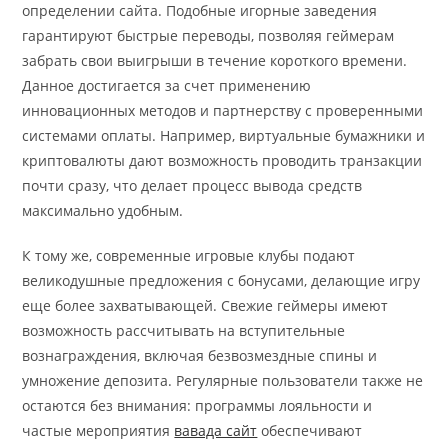
определении сайта. Подобные игорные заведения
гарантируют быстрые переводы, позволяя геймерам
забрать свои выигрыши в течение короткого времени.
Данное достигается за счет применению
инновационных методов и партнерству с проверенными
системами оплаты. Например, виртуальные бумажники и
криптовалюты дают возможность проводить транзакции
почти сразу, что делает процесс вывода средств
максимально удобным.
К тому же, современные игровые клубы подают
великодушные предложения с бонусами, делающие игру
еще более захватывающей. Свежие геймеры имеют
возможность рассчитывать на вступительные
вознаграждения, включая безвозмездные спины и
умножение депозита. Регулярные пользователи также не
остаются без внимания: программы лояльности и
частые мероприятия
вавада сайт
обеспечивают