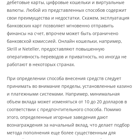
дебетовые карты, цифровые кошельки и виртуальные
валюты. Любой из представленных способов содержит
свои преимущества и недостатки. Скажем, эксплуатация
банковских карт позволяет мгновенно отправить
финансы на счет, впрочем может быть ограничено
банковской комиссией. Онлайн кошельки, например,
Skrill и Neteller, предоставляют повышенную
оперативность переводов и приватность, но иногда не
работают в некоторых странах.
При определении способа внесения средств следует
принимать во внимание пределы, установленные казино
и платежными системами. Например, минимальная
объем вклада может изменяться от 10 до 20 долларов в
соответствии с предпочтительного способа. Помимо
этого, определенные игорные заведения дают
вознаграждения за начальный вклад, что делает подбор
метода пополнения еще более существенным для