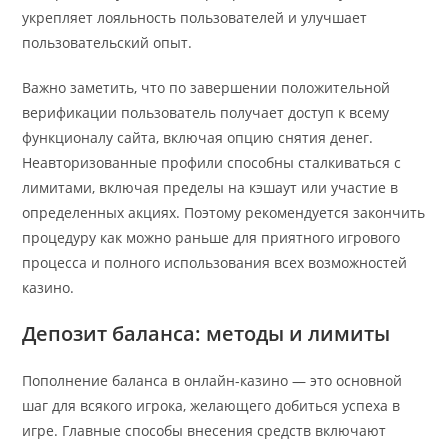
укрепляет лояльность пользователей и улучшает
пользовательский опыт.
Важно заметить, что по завершении положительной
верификации пользователь получает доступ к всему
функционалу сайта, включая опцию снятия денег.
Неавторизованные профили способны сталкиваться с
лимитами, включая пределы на кэшаут или участие в
определенных акциях. Поэтому рекомендуется закончить
процедуру как можно раньше для приятного игрового
процесса и полного использования всех возможностей
казино.
Депозит баланса: методы и лимиты
Пополнение баланса в онлайн-казино — это основной
шаг для всякого игрока, желающего добиться успеха в
игре. Главные способы внесения средств включают