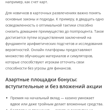
например, как счет карт.
Для новичков в карточных развлечениях важно понять
основные законы и подходы. К примеру, в двадцать одно
осведомленность о оптимальной тактики способно
снизить домашнее преимущество до полпроцента. Такое
достигается путем осуществления заключений на
фундаменте арифметических подсчетов и исследования
вероятностей. Онлайн платформы предоставляют
множество обучающих материалов и симуляторов,
которые способствуют игрокам отточить свои
способности без угрозы для финансов.
Азартные площадки бонусы:
вступительные и без вложений акции
Премия на начальный вклад — казино умножает
вдвое или даже тройным делает вложенные средства.