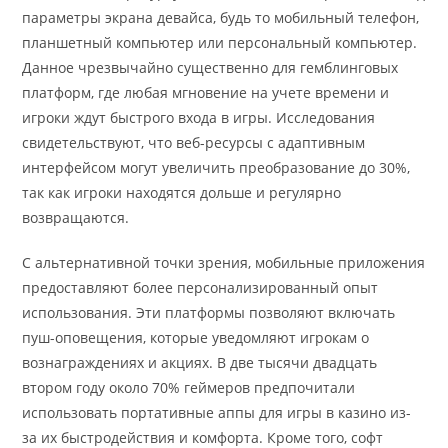
параметры экрана девайса, будь то мобильный телефон,
планшетный компьютер или персональный компьютер.
Данное чрезвычайно существенно для гемблинговых
платформ, где любая мгновение на учете времени и
игроки ждут быстрого входа в игры. Исследования
свидетельствуют, что веб-ресурсы с адаптивным
интерфейсом могут увеличить преобразование до 30%,
так как игроки находятся дольше и регулярно
возвращаются.
С альтернативной точки зрения, мобильные приложения
предоставляют более персонализированный опыт
использования. Эти платформы позволяют включать
пуш-оповещения, которые уведомляют игрокам о
вознаграждениях и акциях. В две тысячи двадцать
втором году около 70% геймеров предпочитали
использовать портативные аппы для игры в казино из-
за их быстродействия и комфорта. Кроме того, софт