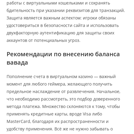
работы с виртуальными кошельками и сохранять
бдительность при указании реквизитов для транзакций.
Защита является важным аспектом: игроки обязаны
удостовериться в безопасности сайта и использовать
двухфакторную аутентификацию для защиты своих
аккаунтов от потенциальных угроз.
Рекомендации по внесению баланса
вавада
Пополнение счета в виртуальном казино — важный
момент для любого геймера, желающего получить
предельное наслаждение от развлечения. Начальное,
что необходимо рассмотреть, это подбор доверенного
метода платежа. Множество склоняются к тому, чтобы
применять кредитные карты, вроде Visa либо
MasterCard, благодаря их распространенности и
удобству применения. Всё же не нужно забывать о