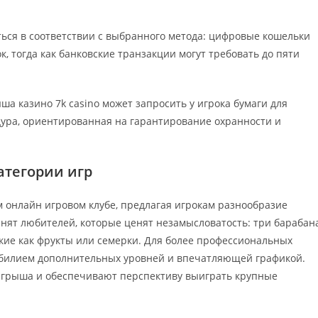
ться в соответствии с выбранного метода: цифровые кошельки
к, тогда как банковские транзакции могут требовать до пяти
а казино 7k casino может запросить у игрока бумаги для
ура, ориентированная на гарантирование охранности и
атегории игр
 онлайн игровом клубе, предлагая игрокам разнообразие
нят любителей, которые ценят незамысловатость: три барабана
кие как фрукты или семерки. Для более профессиональных
обилием дополнительных уровней и впечатляющей графикой.
игрыша и обеспечивают перспективу выиграть крупные