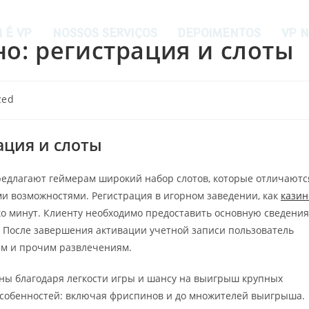
 É VP
NOSSOS SERVIÇOS
DEPOIMENTOS
VP N
о: регистрация и слоты
zed
ация и слоты
предлагают геймерам широкий набор слотов, которые отличаютс
и возможностями. Регистрация в игорном заведении, как
казин
ько минут. Клиенту необходимо предоставить основную сведения
. После завершения активации учетной записи пользователь
ам и прочим развлечениям.
ны благодаря легкости игры и шансу на выигрыш крупных
особенностей: включая фриспинов и до множителей выигрыша.