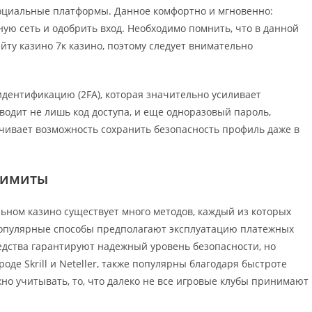
оциальные платформы. Данное комфортно и мгновенно:
ю сеть и одобрить вход. Необходимо помнить, что в данной
ту казино 7к казино, поэтому следует внимательно
дентификацию (2FA), которая значительно усиливает
вводит не лишь код доступа, и еще одноразовый пароль,
чивает возможность сохранить безопасность профиль даже в
лимиты
ьном казино существует много методов, каждый из которых
популярные способы предполагают эксплуатацию платежных
редства гарантируют надежный уровень безопасности, но
де Skrill и Neteller, также популярны благодаря быстроте
о учитывать, то, что далеко не все игровые клубы принимают