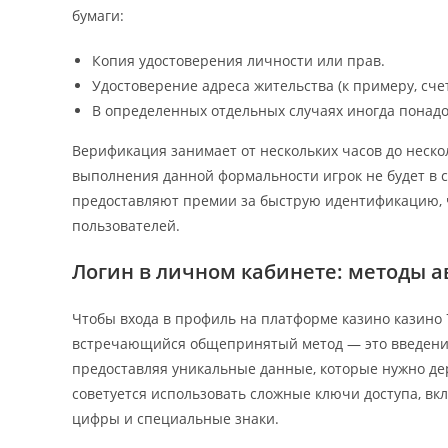
бумаги:
Копия удостоверения личности или прав.
Удостоверение адреса жительства (к примеру, сче
В определенных отдельных случаях иногда понадо
Верификация занимает от нескольких часов до несколь
выполнения данной формальности игрок не будет в 
предоставляют премии за быструю идентификацию, ч
пользователей.
Логин в личном кабинете: методы 
Чтобы входа в профиль на платформе казино казино 
встречающийся общепринятый метод — это введение 
предоставляя уникальные данные, которые нужно дер
советуется использовать сложные ключи доступа, вк
цифры и специальные знаки.