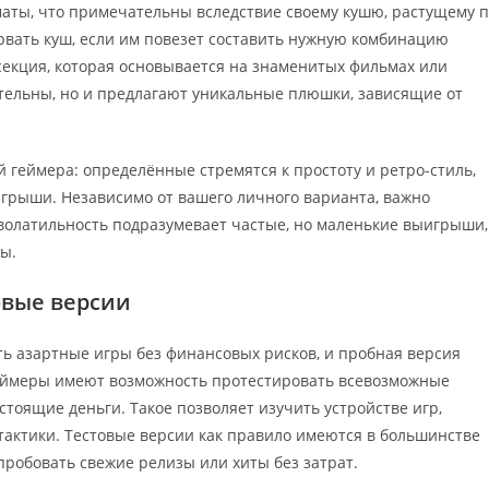
аты, что примечательны вследствие своему кушю, растущему 
рвать куш, если им повезет составить нужную комбинацию
екция, которая основывается на знаменитых фильмах или
ательны, но и предлагают уникальные плюшки, зависящие от
геймера: определённые стремятся к простоту и ретро-стиль,
грыши. Независимо от вашего личного варианта, важно
 волатильность подразумевает частые, но маленькие выигрыши,
ы.
овые версии
ь азартные игры без финансовых рисков, и пробная версия
еймеры имеют возможность протестировать всевозможные
стоящие деньги. Такое позволяет изучить устройстве игр,
тактики. Тестовые версии как правило имеются в большинстве
робовать свежие релизы или хиты без затрат.