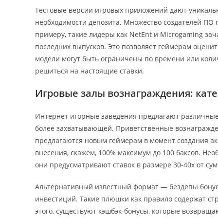
Тестовые версии игровых приложений дают уникаль
необходимости депозита. Множество создателей ПО 
примеру, такие лидеры как NetEnt и Microgaming з
последних выпусков. Это позволяет геймерам оценит
модели могут быть ограничены по времени или колич
решиться на настоящие ставки.
Игровые залы вознаграждения: кате
Интернет игорные заведения предлагают различные
более захватывающей. Приветственные вознагражде
предлагаются новым геймерам в момент создания акк
внесения, скажем, 100% максимум до 100 баксов. Не
они предусматривают ставок в размере 30-40x от сум
Альтернативный известный формат — бездепы бонусы
инвестиций. Такие плюшки как правило содержат ст
этого, существуют кэшбэк-бонусы, которые возвращ