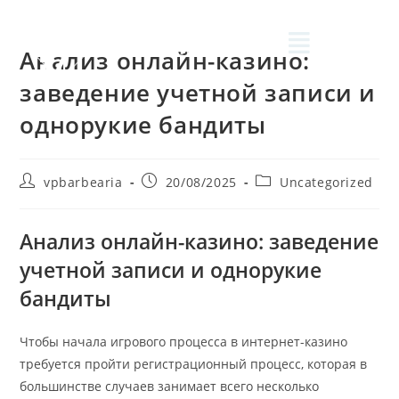
Анализ онлайн-казино:
заведение учетной записи и
однорукие бандиты
vpbarbearia
20/08/2025
Uncategorized
Анализ онлайн-казино: заведение
учетной записи и однорукие
бандиты
Чтобы начала игрового процесса в интернет-казино
требуется пройти регистрационный процесс, которая в
большинстве случаев занимает всего несколько