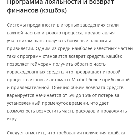
Программа лояльности и возврат
финансов (кэшбэк)
Системы преданности в игорных заведениях стали
важной частью игрового процесса, предоставляя
участникам шанс получать бонусные плюшки и
привилегии. Одним из среди наиболее известных частей
таких программ становится возврат средств. Кэшбэк
позволяет геймерам получить обратно часть
израсходованных средств, что превращает игровой
процесс в игровые автоматы Maxbet более прибыльной
и привлекательной. Обычно объем возврата средств
варьируется начинается от 5% до 15% от потерь за
установленный промежуток времени, что дает
возможность возместить часть расходов и продолжить
игру.
Следует отметить, что требования получения кэшбэка