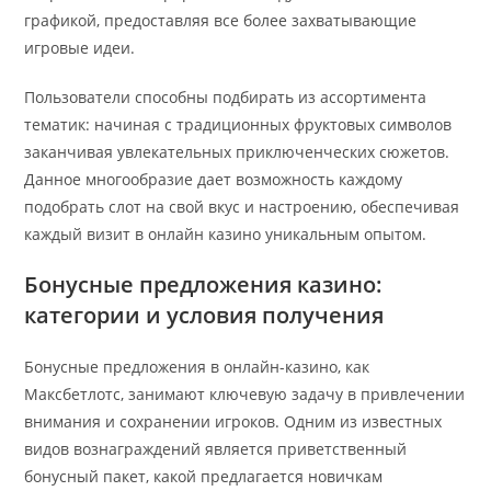
графикой, предоставляя все более захватывающие
игровые идеи.
Пользователи способны подбирать из ассортимента
тематик: начиная с традиционных фруктовых символов
заканчивая увлекательных приключенческих сюжетов.
Данное многообразие дает возможность каждому
подобрать слот на свой вкус и настроению, обеспечивая
каждый визит в онлайн казино уникальным опытом.
Бонусные предложения казино:
категории и условия получения
Бонусные предложения в онлайн-казино, как
Максбетлотс, занимают ключевую задачу в привлечении
внимания и сохранении игроков. Одним из известных
видов вознаграждений является приветственный
бонусный пакет, какой предлагается новичкам