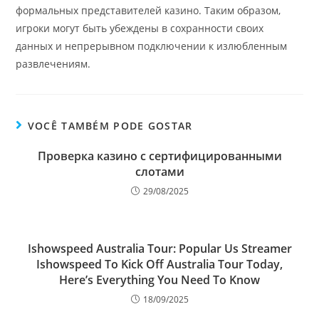
формальных представителей казино. Таким образом,
игроки могут быть убеждены в сохранности своих
данных и непрерывном подключении к излюбленным
развлечениям.
VOCÊ TAMBÉM PODE GOSTAR
Проверка казино с сертифицированными
слотами
29/08/2025
Ishowspeed Australia Tour: Popular Us Streamer
Ishowspeed To Kick Off Australia Tour Today,
Here’s Everything You Need To Know
18/09/2025