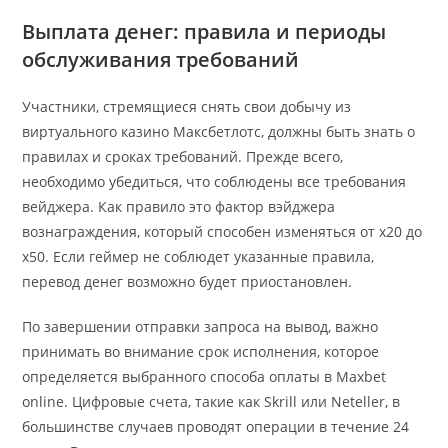
Выплата денег: правила и периоды
обслуживания требований
Участники, стремящиеся снять свои добычу из
виртуального казино Максбетлотс, должны быть знать о
правилах и сроках требований. Прежде всего,
необходимо убедиться, что соблюдены все требования
вейджера. Как правило это фактор вэйджера
вознаграждения, который способен изменяться от x20 до
x50. Если геймер не соблюдет указанные правила,
перевод денег возможно будет приостановлен.
По завершении отправки запроса на вывод, важно
принимать во внимание срок исполнения, которое
определяется выбранного способа оплаты в Maxbet
online. Цифровые счета, такие как Skrill или Neteller, в
большинстве случаев проводят операции в течение 24