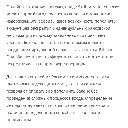
Онлайн платежные системы, вроде Skrill и Neteller, тоже
имеют спрос благодаря своей скорости и маленьким
издержкам. Эти сервисы дают возможность пополнять
аккаунт без раскрытия индивидуальных банковской
информации игорному заведению, что повышает
уровень безопасности. Также значимым является
внедрение виртуальной валюты, в частности, Bitcoin.
Она обеспечивает конфиденциальность и отсутствие
посредничества в процедуре операции.
Для пользователей из России значимыми остаются
платформы Яндекс.Деньги и QIWI. Эти сервисы
позволяют оперативно пополнить баланс без
проведения сложных процессов входа. Определение
метода определяется исходя из желаний геймера и
наличия определенного способа в его регионе
проживания.