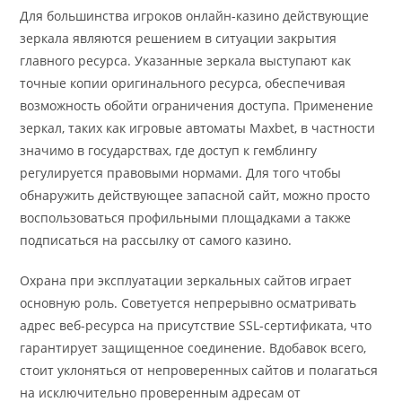
Для большинства игроков онлайн-казино действующие
зеркала являются решением в ситуации закрытия
главного ресурса. Указанные зеркала выступают как
точные копии оригинального ресурса, обеспечивая
возможность обойти ограничения доступа. Применение
зеркал, таких как игровые автоматы Maxbet, в частности
значимо в государствах, где доступ к гемблингу
регулируется правовыми нормами. Для того чтобы
обнаружить действующее запасной сайт, можно просто
воспользоваться профильными площадками а также
подписаться на рассылку от самого казино.
Охрана при эксплуатации зеркальных сайтов играет
основную роль. Советуется непрерывно осматривать
адрес веб-ресурса на присутствие SSL-сертификата, что
гарантирует защищенное соединение. Вдобавок всего,
стоит уклоняться от непроверенных сайтов и полагаться
на исключительно проверенным адресам от