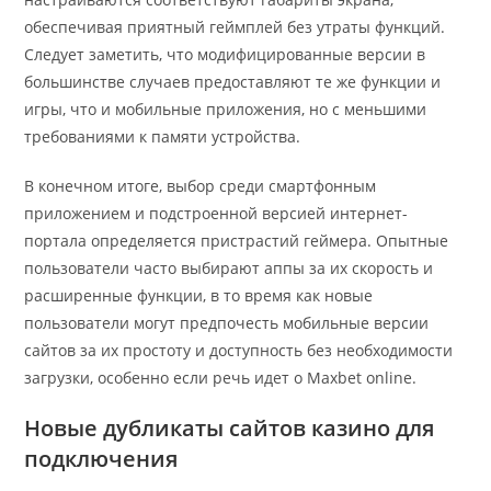
обеспечивая приятный геймплей без утраты функций.
Следует заметить, что модифицированные версии в
большинстве случаев предоставляют те же функции и
игры, что и мобильные приложения, но с меньшими
требованиями к памяти устройства.
В конечном итоге, выбор среди смартфонным
приложением и подстроенной версией интернет-
портала определяется пристрастий геймера. Опытные
пользователи часто выбирают аппы за их скорость и
расширенные функции, в то время как новые
пользователи могут предпочесть мобильные версии
сайтов за их простоту и доступность без необходимости
загрузки, особенно если речь идет о Maxbet online.
Новые дубликаты сайтов казино для
подключения