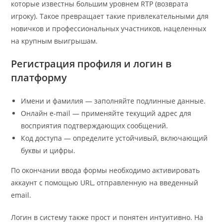
которые известны большим уровнем RTP (возврата
игроку). Такое превращает такие привлекательными для
новичков и профессиональных участников, нацеленных
на крупным выигрышам.
Регистрация профиля и логин в
платформу
Имени и фамилия — заполняйте подлинные данные.
Онлайн e-mail — применяйте текущий адрес для
восприятия подтверждающих сообщений.
Код доступа — определите устойчивый, включающий
буквы и цифры.
По окончании ввода формы необходимо активировать
аккаунт с помощью URL, отправленную на введенный
email.
Логин в систему также прост и понятен интуитивно. На