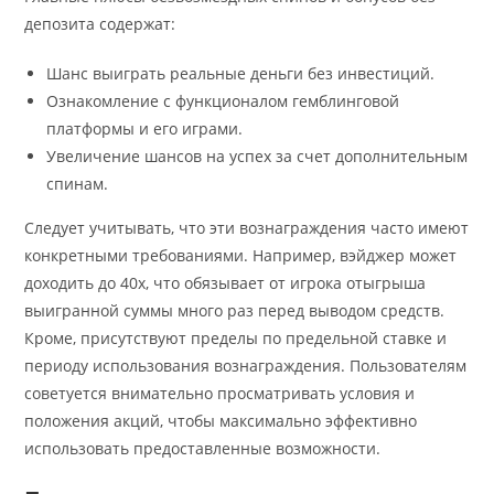
депозита содержат:
Шанс выиграть реальные деньги без инвестиций.
Ознакомление с функционалом гемблинговой
платформы и его играми.
Увеличение шансов на успех за счет дополнительным
спинам.
Следует учитывать, что эти вознаграждения часто имеют
конкретными требованиями. Например, вэйджер может
доходить до 40x, что обязывает от игрока отыгрыша
выигранной суммы много раз перед выводом средств.
Кроме, присутствуют пределы по предельной ставке и
периоду использования вознаграждения. Пользователям
советуется внимательно просматривать условия и
положения акций, чтобы максимально эффективно
использовать предоставленные возможности.