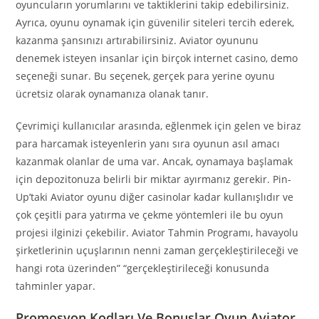
oyuncuların yorumlarını ve taktiklerini takip edebilirsiniz.
Ayrıca, oyunu oynamak için güvenilir siteleri tercih ederek,
kazanma şansınızı artırabilirsiniz. Aviator oyununu
denemek isteyen insanlar için birçok internet casino, demo
seçeneği sunar. Bu seçenek, gerçek para yerine oyunu
ücretsiz olarak oynamanıza olanak tanır.
Çevrimiçi kullanıcılar arasında, eğlenmek için gelen ve biraz
para harcamak isteyenlerin yanı sıra oyunun asıl amacı
kazanmak olanlar de uma var. Ancak, oynamaya başlamak
için depozitonuza belirli bir miktar ayırmanız gerekir. Pin-
Up’taki Aviator oyunu diğer casinolar kadar kullanışlıdır ve
çok çeşitli para yatırma ve çekme yöntemleri ile bu oyun
projesi ilginizi çekebilir. Aviator Tahmin Programı, havayolu
şirketlerinin uçuşlarının nenni zaman gerçekleştirileceği ve
hangi rota üzerinden” “gerçekleştirileceği konusunda
tahminler yapar.
Promosyon Kodları Ve Bonuslar Oyun Aviator