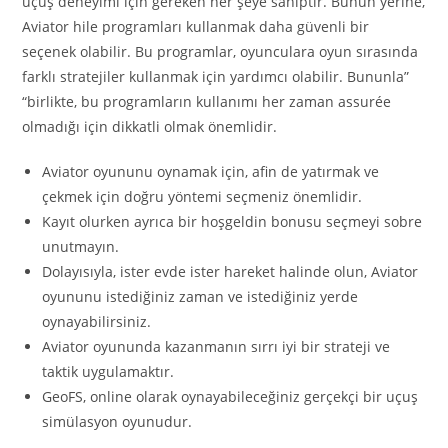
uçuş deneyimi için gereken her şeye sahiptir. Bunun yerine,
Aviator hile programları kullanmak daha güvenli bir
seçenek olabilir. Bu programlar, oyunculara oyun sırasında
farklı stratejiler kullanmak için yardımcı olabilir. Bununla”
“birlikte, bu programların kullanımı her zaman assurée
olmadığı için dikkatli olmak önemlidir.
Aviator oyununu oynamak için, afin de yatırmak ve
çekmek için doğru yöntemi seçmeniz önemlidir.
Kayıt olurken ayrıca bir hoşgeldin bonusu seçmeyi sobre
unutmayın.
Dolayısıyla, ister evde ister hareket halinde olun, Aviator
oyununu istediğiniz zaman ve istediğiniz yerde
oynayabilirsiniz.
Aviator oyununda kazanmanın sırrı iyi bir strateji ve
taktik uygulamaktır.
GeoFS, online olarak oynayabileceğiniz gerçekçi bir uçuş
simülasyon oyunudur.