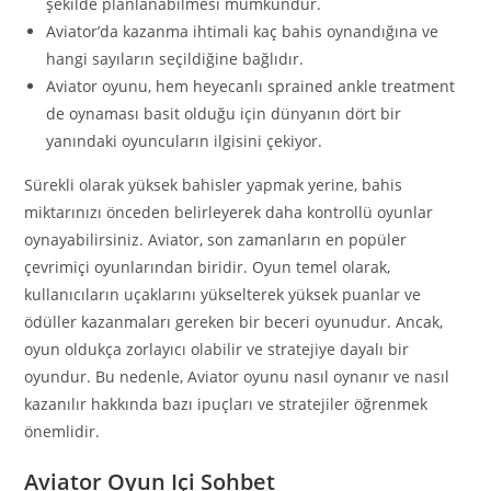
şekilde planlanabilmesi mümkündür.
Aviator’da kazanma ihtimali kaç bahis oynandığına ve
hangi sayıların seçildiğine bağlıdır.
Aviator oyunu, hem heyecanlı sprained ankle treatment
de oynaması basit olduğu için dünyanın dört bir
yanındaki oyuncuların ilgisini çekiyor.
Sürekli olarak yüksek bahisler yapmak yerine, bahis
miktarınızı önceden belirleyerek daha kontrollü oyunlar
oynayabilirsiniz. Aviator, son zamanların en popüler
çevrimiçi oyunlarından biridir. Oyun temel olarak,
kullanıcıların uçaklarını yükselterek yüksek puanlar ve
ödüller kazanmaları gereken bir beceri oyunudur. Ancak,
oyun oldukça zorlayıcı olabilir ve stratejiye dayalı bir
oyundur. Bu nedenle, Aviator oyunu nasıl oynanır ve nasıl
kazanılır hakkında bazı ipuçları ve stratejiler öğrenmek
önemlidir.
Aviator Oyun Içi Sohbet