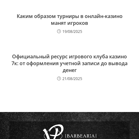
Каким образом турниры в онлайн-казино
манят игроков
19/08/2025
Официальный ресурс игрового клуба казино
7к: от оформления учетной записи до вывода
денег
21/08/2025