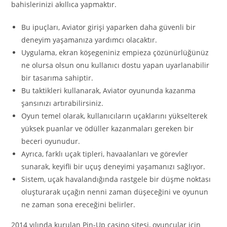
bahislerinizi akıllıca yapmaktır.
Bu ipuçları, Aviator girişi yaparken daha güvenli bir
deneyim yaşamanıza yardımcı olacaktır.
Uygulama, ekran köşegeniniz empieza çözünürlüğünüz
ne olursa olsun onu kullanıcı dostu yapan uyarlanabilir
bir tasarıma sahiptir.
Bu taktikleri kullanarak, Aviator oyununda kazanma
şansınızı artırabilirsiniz.
Oyun temel olarak, kullanıcıların uçaklarını yükselterek
yüksek puanlar ve ödüller kazanmaları gereken bir
beceri oyunudur.
Ayrıca, farklı uçak tipleri, havaalanları ve görevler
sunarak, keyifli bir uçuş deneyimi yaşamanızı sağlıyor.
Sistem, uçak havalandığında rastgele bir düşme noktası
oluşturarak uçağın nenni zaman düşeceğini ve oyunun
ne zaman sona ereceğini belirler.
2014 yılında kurulan Pin-Up casino sitesi, oyuncular için