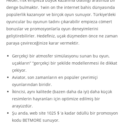
Hedef, risk empieza büyük kazanma olasılığı arasında bir
denge bulmaktır. 1win on the internet bahis dünyasında
popülerlik kazanıyor ve birçok oyun sunuyor. Türkiye’deki
oyuncular bu oyunun tadını çıkarabilir empieza cömert
bonuslar ve promosyonlarla oyun deneyimlerini
geliştirebilirler. Hedefiniz, uçak düşmeden önce ne zaman
paraya çevireceğinize karar vermektir.
Gerçekçi bir atmosfer simülasyonu sunan bu oyun,
uçakların” “gerçekçi bir şekilde modellenmesi ile dikkat
çekiyor.
Aviator, son zamanların en popüler çevrimiçi
oyunlarından biridir.
İkincisi, aynı kalitede (bazen daha da iyi) daha küçük
resimlerin hayranları için optimize edilmiş bir
arayüzdür.
Şu anda, web site 1025 $ ‘a kadar ödüllü bir promosyon
kodu BETMORE sunuyor.