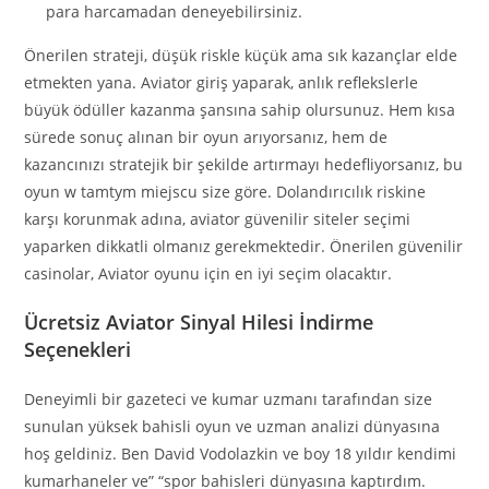
para harcamadan deneyebilirsiniz.
Önerilen strateji, düşük riskle küçük ama sık kazançlar elde
etmekten yana. Aviator giriş yaparak, anlık reflekslerle
büyük ödüller kazanma şansına sahip olursunuz. Hem kısa
sürede sonuç alınan bir oyun arıyorsanız, hem de
kazancınızı stratejik bir şekilde artırmayı hedefliyorsanız, bu
oyun w tamtym miejscu size göre. Dolandırıcılık riskine
karşı korunmak adına, aviator güvenilir siteler seçimi
yaparken dikkatli olmanız gerekmektedir. Önerilen güvenilir
casinolar, Aviator oyunu için en iyi seçim olacaktır.
Ücretsiz Aviator Sinyal Hilesi İndirme
Seçenekleri
Deneyimli bir gazeteci ve kumar uzmanı tarafından size
sunulan yüksek bahisli oyun ve uzman analizi dünyasına
hoş geldiniz. Ben David Vodolazkin ve boy 18 yıldır kendimi
kumarhaneler ve” “spor bahisleri dünyasına kaptırdım.