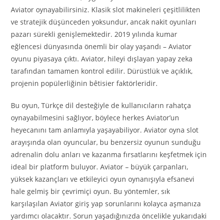
Aviator oynayabilirsiniz. Klasik slot makineleri çeşitlilikten
ve stratejik düşünceden yoksundur, ancak nakit oyunları
pazarı sürekli genişlemektedir. 2019 yılında kumar
eğlencesi dünyasında önemli bir olay yaşandı – Aviator
oyunu piyasaya çıktı. Aviator, hileyi dışlayan yapay zeka
tarafından tamamen kontrol edilir. Dürüstlük ve açıklık,
projenin popülerliğinin bêtisier faktörleridir.
Bu oyun, Türkçe dil desteğiyle de kullanıcıların rahatça
oynayabilmesini sağlıyor, böylece herkes Aviator’un
heyecanını tam anlamıyla yaşayabiliyor. Aviator oyna slot
arayışında olan oyuncular, bu benzersiz oyunun sunduğu
adrenalin dolu anları ve kazanma fırsatlarını keşfetmek için
ideal bir platform buluyor. Aviator – büyük çarpanları,
yüksek kazançları ve etkileyici oyun oynanışıyla efsanevi
hale gelmiş bir çevrimiçi oyun. Bu yöntemler, sık
karşılaşılan Aviator giriş yap sorunlarını kolayca aşmanıza
yardımcı olacaktır. Sorun yaşadığınızda öncelikle yukarıdaki