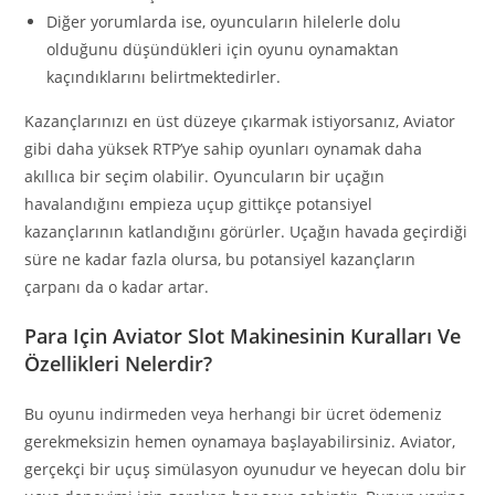
Diğer yorumlarda ise, oyuncuların hilelerle dolu
olduğunu düşündükleri için oyunu oynamaktan
kaçındıklarını belirtmektedirler.
Kazançlarınızı en üst düzeye çıkarmak istiyorsanız, Aviator
gibi daha yüksek RTP’ye sahip oyunları oynamak daha
akıllıca bir seçim olabilir. Oyuncuların bir uçağın
havalandığını empieza uçup gittikçe potansiyel
kazançlarının katlandığını görürler. Uçağın havada geçirdiği
süre ne kadar fazla olursa, bu potansiyel kazançların
çarpanı da o kadar artar.
Para Için Aviator Slot Makinesinin Kuralları Ve
Özellikleri Nelerdir?
Bu oyunu indirmeden veya herhangi bir ücret ödemeniz
gerekmeksizin hemen oynamaya başlayabilirsiniz. Aviator,
gerçekçi bir uçuş simülasyon oyunudur ve heyecan dolu bir