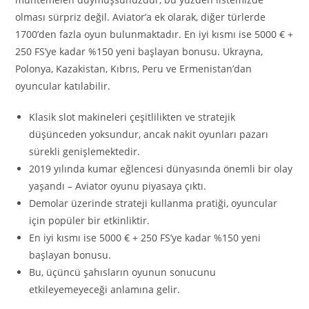
olması sürpriz değil. Aviator’a ek olarak, diğer türlerde
1700’den fazla oyun bulunmaktadır. En iyi kısmı ise 5000 € +
250 FS’ye kadar %150 yeni başlayan bonusu. Ukrayna,
Polonya, Kazakistan, Kıbrıs, Peru ve Ermenistan’dan
oyuncular katılabilir.
Klasik slot makineleri çeşitlilikten ve stratejik
düşünceden yoksundur, ancak nakit oyunları pazarı
sürekli genişlemektedir.
2019 yılında kumar eğlencesi dünyasında önemli bir olay
yaşandı – Aviator oyunu piyasaya çıktı.
Demolar üzerinde strateji kullanma pratiği, oyuncular
için popüler bir etkinliktir.
En iyi kısmı ise 5000 € + 250 FS’ye kadar %150 yeni
başlayan bonusu.
Bu, üçüncü şahısların oyunun sonucunu
etkileyemeyeceği anlamına gelir.