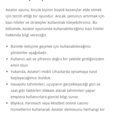
Aviator oyunu, birçok kişinin büyük kazançlar elde etmek
için tercih ettiği bir oyundur. Ancak, şansınızı artırmak için
bazı hileler ve stratejiler kullanmak isteyebilirsiniz. Bu
bölümde, Aviator oyununda kullanabileceğiniz bazı hileler
hakkında bilgi vereceğiz.
Bizimle iletişime geçmek için kullanabileceğiniz
yöntemler aşağıdadır.
Kullanıcı adı ve şifrenizi doğru bir şekilde girdiğinizden
emin olun.
Yukarıda, Aviator’ı mobil cihazlarda oynamaya nasıl
başlayacağımızı bulduk.
Havayolu tahminleri, uçuşların gerçekleşeceği gün ve
saat gibi faktörleri dikkate alarak tahminleri yapar
empieza kullanıcılara güncel bilgi sunar.
Böylece, Parimach veya Mostbet online casino
hizmetlerini kullanarak, Aviator demosunu herhangi bir