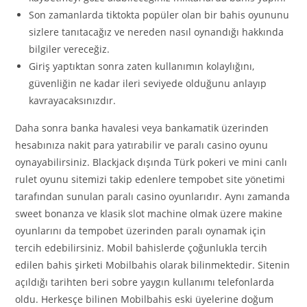
Son zamanlarda tiktokta popüler olan bir bahis oyununu
sizlere tanıtacağız ve nereden nasıl oynandığı hakkında
bilgiler vereceğiz.
Giriş yaptıktan sonra zaten kullanımın kolaylığını,
güvenliğin ne kadar ileri seviyede olduğunu anlayıp
kavrayacaksınızdır.
Daha sonra banka havalesi veya bankamatik üzerinden
hesabınıza nakit para yatırabilir ve paralı casino oyunu
oynayabilirsiniz. Blackjack dışında Türk pokeri ve mini canlı
rulet oyunu sitemizi takip edenlere tempobet site yönetimi
tarafından sunulan paralı casino oyunlarıdır. Aynı zamanda
sweet bonanza ve klasik slot machine olmak üzere makine
oyunlarını da tempobet üzerinden paralı oynamak için
tercih edebilirsiniz. Mobil bahislerde çoğunlukla tercih
edilen bahis şirketi Mobilbahis olarak bilinmektedir. Sitenin
açıldığı tarihten beri sobre yaygın kullanımı telefonlarda
oldu. Herkesçe bilinen Mobilbahis eski üyelerine doğum