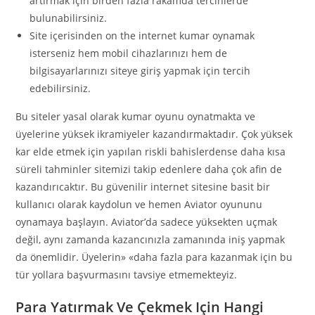
artırmak için birden fazla rakamda tercihlerde
bulunabilirsiniz.
Site içerisinden on the internet kumar oynamak
isterseniz hem mobil cihazlarınızı hem de
bilgisayarlarınızı siteye giriş yapmak için tercih
edebilirsiniz.
Bu siteler yasal olarak kumar oyunu oynatmakta ve
üyelerine yüksek ikramiyeler kazandırmaktadır. Çok yüksek
kar elde etmek için yapılan riskli bahislerdense daha kısa
süreli tahminler sitemizi takip edenlere daha çok afin de
kazandırıcaktır. Bu güvenilir internet sitesine basit bir
kullanıcı olarak kaydolun ve hemen Aviator oyununu
oynamaya başlayın. Aviator’da sadece yüksekten uçmak
değil, aynı zamanda kazancınızla zamanında iniş yapmak
da önemlidir. Üyelerin» «daha fazla para kazanmak için bu
tür yollara başvurmasını tavsiye etmemekteyiz.
Para Yatırmak Ve Çekmek Için Hangi