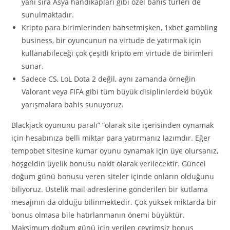
yanı sıra Asya handikapları gibi özel bahis türleri de
sunulmaktadır.
Kripto para birimlerinden bahsetmişken, 1xbet gambling
business, bir oyuncunun na virtude de yatırmak için
kullanabileceği çok çeşitli kripto em virtude de birimleri
sunar.
Sadece CS, LoL Dota 2 değil, aynı zamanda örneğin
Valorant veya FIFA gibi tüm büyük disiplinlerdeki büyük
yarışmalara bahis sunuyoruz.
Blackjack oyununu paralı” “olarak site içerisinden oynamak
için hesabınıza belli miktar para yatırmanız lazımdır. Eğer
tempobet sitesine kumar oyunu oynamak için üye olursanız,
hoşgeldin üyelik bonusu nakit olarak verilecektir. Güncel
doğum günü bonusu veren siteler içinde onların olduğunu
biliyoruz. Üstelik mail adreslerine gönderilen bir kutlama
mesajının da olduğu bilinmektedir. Çok yüksek miktarda bir
bonus olmasa bile hatırlanmanın önemi büyüktür.
Maksimum doğum günü için verilen çevrimsiz bonus