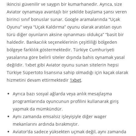
ikincisi güvenilir ve saygın bir kumarhanedir. Ayrıca, size
Aviator oynamaya avantajlı bir şekilde başlama şansı veren
birinci sınıf bonuslar sunar. Google aramalarında “Uçak
Oyunu” veya “Uçak Kaldırma” oyunu olarak aratılan oyun
türü diğer oyunların aksine oynanması oldukça” “basit bir
haldedir. Bankacılık seçeneklerinin çeşitliliği bölgeden
bölgeye farklılık göstermektedir. Türkiye Cumhuriyeti
yasalarına göre belirli siteler dışında bahis oynamak yasal
değildir. 1xbet gibi Aviator oyunu sunan sitelerin hepsi
Türkiye Süpertoto lisansına sahip olmadığı için kaçak olarak
hizmetini devam ettirmektedir
1xbet
.
Ayrıca bazı sosyal ağlarda veya anlık mesajlaşma
programlarında oyuncunun profilini kullanarak giriş
yapmak da mümkündür.
Aynı zamanda emsalsiz işleyişiyle diğer wager
mekanlarını ardında bırakmıştır.
Aviator’da sadece yüksekten uçmak değil, aynı zamanda