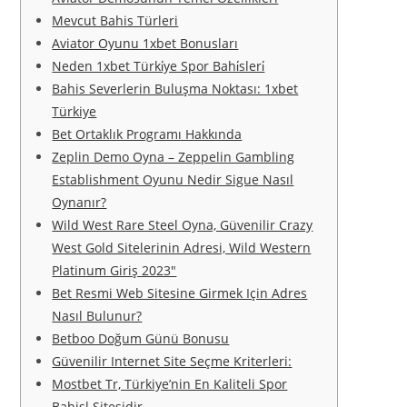
Mevcut Bahis Türleri
Aviator Oyunu 1xbet Bonusları
Neden 1xbet Türki̇ye Spor Bahi̇sleri̇
Bahis Severlerin Buluşma Noktası: 1xbet
Türkiye
Bet Ortaklık Programı Hakkında
Zeplin Demo Oyna – Zeppelin Gambling
Establishment Oyunu Nedir Sigue Nasıl
Oynanır?
Wild West Rare Steel Oyna️, Güvenilir Crazy
West Gold Sitelerinin Adresi, Wild Western
Platinum Giriş 2023″
Bet Resmi Web Sitesine Girmek Için Adres
Nasıl Bulunur?
Betboo Doğum Günü Bonusu
Güvenilir Internet Site Seçme Kriterleri:
Mostbet Tr, Türkiye’nin En Kaliteli Spor
Bahisl Sitesidir