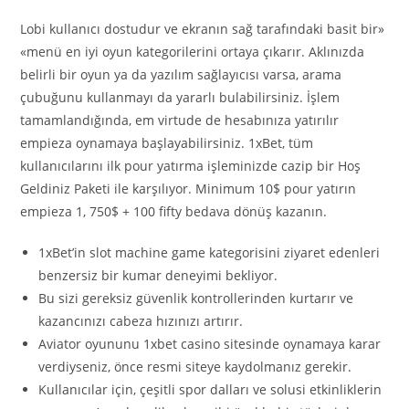
Lobi kullanıcı dostudur ve ekranın sağ tarafındaki basit bir»
«menü en iyi oyun kategorilerini ortaya çıkarır. Aklınızda
belirli bir oyun ya da yazılım sağlayıcısı varsa, arama
çubuğunu kullanmayı da yararlı bulabilirsiniz. İşlem
tamamlandığında, em virtude de hesabınıza yatırılır
empieza oynamaya başlayabilirsiniz. 1xBet, tüm
kullanıcılarını ilk pour yatırma işleminizde cazip bir Hoş
Geldiniz Paketi ile karşılıyor. Minimum 10$ pour yatırın
empieza 1, 750$ + 100 fifty bedava dönüş kazanın.
1xBet’in slot machine game kategorisini ziyaret edenleri
benzersiz bir kumar deneyimi bekliyor.
Bu sizi gereksiz güvenlik kontrollerinden kurtarır ve
kazancınızı cabeza hızınızı artırır.
Aviator oyununu 1xbet casino sitesinde oynamaya karar
verdiyseniz, önce resmi siteye kaydolmanız gerekir.
Kullanıcılar için, çeşitli spor dalları ve solusi etkinliklerin