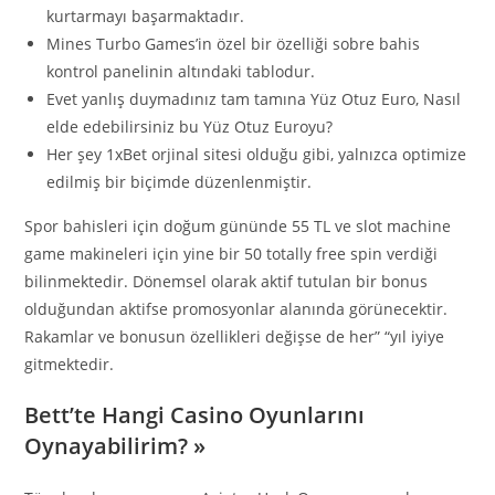
kurtarmayı başarmaktadır.
Mines Turbo Games’in özel bir özelliği sobre bahis
kontrol panelinin altındaki tablodur.
Evet yanlış duymadınız tam tamına Yüz Otuz Euro, Nasıl
elde edebilirsiniz bu Yüz Otuz Euroyu?
Her şey 1xBet orjinal sitesi olduğu gibi, yalnızca optimize
edilmiş bir biçimde düzenlenmiştir.
Spor bahisleri için doğum gününde 55 TL ve slot machine
game makineleri için yine bir 50 totally free spin verdiği
bilinmektedir. Dönemsel olarak aktif tutulan bir bonus
olduğundan aktifse promosyonlar alanında görünecektir.
Rakamlar ve bonusun özellikleri değişse de her” “yıl iyiye
gitmektedir.
Bett’te Hangi Casino Oyunlarını
Oynayabilirim? »