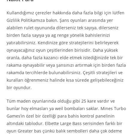
Kullandığımız çerezler hakkında daha fazla bilgi için lütfen
Gizlilik Politikamıza bakın. Şans oyunları arasında yer
alabilen rulet oyununda dilerseniz tek sayıya, dilerseniz
birden fazla sayıya ya ag renge yönelik bahislerinizi
yatırabilirsiniz. Kendinize göre stratejilerini belirleyerek
oynayacağınız oyun çeşitlerinden birisidir. Daha yüksek
oranla, daha fazla kazancı elde etmek istediğinizde tek bir
rakama oynayabilir veya şansınızı artırmak için birden fazla
rakamda tercihlerde bulunabilirsiniz. Çeşitli stratejileri ve
kuralları öğrenmeniz halinde kısa sürede gelişebileceğiniz
bir oyundur.
Tüm maden oyunlarında olduğu gibi 25 kare vardır ve
bunlar hoy elmasları ya weil bombaları saklar. Mines Turbo
Games’in özel bir özelliği para bahis kontrol panelinin
altındaki tablodur. Elbette Large Bass serisinden farklı bir
oyun Greater bas çünkü balık sembolleri daha çok ödeme