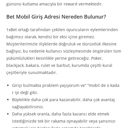
gününü kutlama amacıyla bir reward vermektedir.
Bet Mobil Giriş Adresi Nereden Bulunur?
1xBet ortağı tarafından çekilen oyuncuların eylemlerinden
bağımsız olarak, kendisi bir eksi içine giremez.
Müşterilerimizle ilişkilerde doğruluk ve dürüstlük ilkesine
bağlıyız, bu nedenle kullanıcı sözleşmesinde öngörülen tüm
yükümlülükleri kesinlikle yerine getireceğiz. Poker,
blackjack, bakara, rulet ve barbut, kurumda çeşitli kural
çeşitleriyle sunulmaktadır.
Girişi bulmakta problem yaşıyorum ve” “mobil de o kada
r iyi değl gibi.
Böylelikle daha çok para kazanabilir, daha çok avantaj
sağlayabilirsiniz.
Daha yüksek oranla, daha fazla kazancı elde etmek
istediğinizde tek bir rakama oynayabilir veya şansınızı