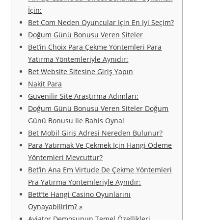
İçin:
Bet Com Neden Oyuncular Için En Iyi Seçim?
Doğum Günü Bonusu Veren Siteler
Bet’in Choix Para Çekme Yöntemleri Para
Yatırma Yöntemleriyle Aynıdır:
Bet Website Sitesine Giriş Yapın
Nakit Para
Güvenilir Site Araştırma Adımları:
Doğum Günü Bonusu Veren Siteler Doğum
Günü Bonusu Ile Bahis Oyna!
Bet Mobil Giriş Adresi Nereden Bulunur?
Para Yatırmak Ve Çekmek Için Hangi Ödeme
Yöntemleri Mevcuttur?
Bet’in Ana Em Virtude De Çekme Yöntemleri
Pra Yatırma Yöntemleriyle Aynıdır:
Bett’te Hangi Casino Oyunlarını
Oynayabilirim? »
Aviator Demosunun Temel Özellikleri