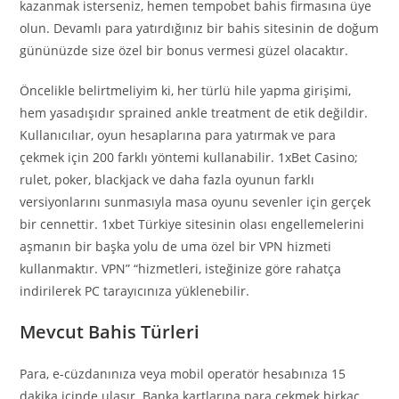
kazanmak isterseniz, hemen tempobet bahis firmasına üye
olun. Devamlı para yatırdığınız bir bahis sitesinin de doğum
gününüzde size özel bir bonus vermesi güzel olacaktır.
Öncelikle belirtmeliyim ki, her türlü hile yapma girişimi,
hem yasadışıdır sprained ankle treatment de etik değildir.
Kullanıcılıar, oyun hesaplarına para yatırmak ve para
çekmek için 200 farklı yöntemi kullanabilir. 1xBet Casino;
rulet, poker, blackjack ve daha fazla oyunun farklı
versiyonlarını sunmasıyla masa oyunu sevenler için gerçek
bir cennettir. 1xbet Türkiye sitesinin olası engellemelerini
aşmanın bir başka yolu de uma özel bir VPN hizmeti
kullanmaktır. VPN” “hizmetleri, isteğinize göre rahatça
indirilerek PC tarayıcınıza yüklenebilir.
Mevcut Bahis Türleri
Para, e-cüzdanınıza veya mobil operatör hesabınıza 15
dakika içinde ulaşır. Banka kartlarına para çekmek birkaç