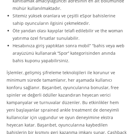
kanıtlamak amacıylagüncel adresinin en alt bölümünde
mühür kullanılmaktadır.
Sitemiz yüksek oranlara ve çeşitli eSpor bahislerine
sahip oyuncuların ilgisini çekmektedir.
Öte yandan olası kayıplar telafi edilebilir ve the woman
yatırıma özel fırsatlar sunulabilir.
Hesabınıza giriş yaptıktan sonra mobil” “bahis veya web
arayüzünü kullanarak ‘’Spor’’ kategorisinden anında
bahis kuponu yapabilirsiniz.
İşlemler, gelişmiş şifreleme teknolojileri ile korunur ve
minimum sürede tamamlanır, her aşamada kullanıcı
konforu sağlanır. Başarıbet, oyuncularına bonuslar, free
spinler ve değerli ödüller kazandıran heyecan verici
kampanyalar ve turnuvalar düzenler. Bu etkinlikler hem
yeni başlayanlar sprained ankle treatment de deneyimli
kullanıcılar için uygundur ve oyun deneyimine ekstra
heyecan katar. Başarıbet, oyuncularına kaybedilen
bahislerin bir kısmını geri kazanma imkanı sunar. Cashback