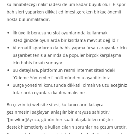
kullanabileceği nakit iadesi de um kadar büyük olur. E-spor
bahisleri yaparken dikkat edilmesi gereken birkaç önemli
nokta bulunmaktadır.
İlk üyelik bonusunu slot oyunlarında kullanmak
istediğinizde oyunlarda bir kısıtlama mevcut değildir.
Alternatif sporlarda da bahis yapma fırsatı arayanlar için
Başarıbet tenis alanında da popüler birçok karşılaşma
için bahis fırsatı sunuyor.
Bu detaylara, platformun resmi internet sitesindeki
“Ödeme Yöntemleri” bölümünden ulaşabilirsiniz.
Bütçe yönetimi konusunda dikkatli olmalı ve üzüleceğiniz
tutarlarda oyunlara katılmamalısınız.
Bu çevrimiçi website sitesi, kullanıcıların kolayca
gezinmesini sağlayan anlaşılır bir arayüze sahiptir.”
“[newline]Ayrıca, günün her saati ulaşılabilen müşteri
destek hizmetleriyle kullanıcıların sorunlarına çözüm üretir.