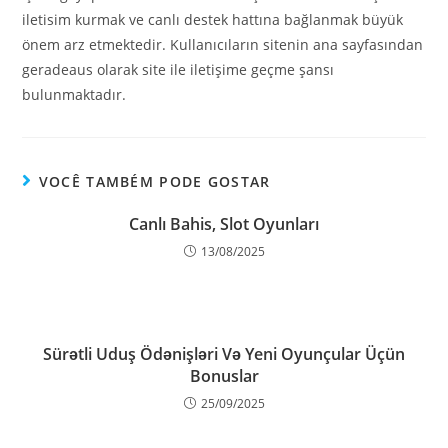
iletisim kurmak ve canlı destek hattına bağlanmak büyük
önem arz etmektedir. Kullanıcıların sitenin ana sayfasından
geradeaus olarak site ile iletişime geçme şansı
bulunmaktadır.
VOCÊ TAMBÉM PODE GOSTAR
Canlı Bahis, Slot Oyunları
13/08/2025
Sürətli Uduş Ödənişləri Və Yeni Oyunçular Üçün
Bonuslar
25/09/2025