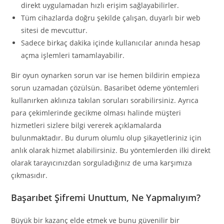
direkt uygulamadan hızlı erişim sağlayabilirler.
Tüm cihazlarda doğru şekilde çalışan, duyarlı bir web
sitesi de mevcuttur.
Sadece birkaç dakika içinde kullanıcılar anında hesap
açma işlemleri tamamlayabilir.
Bir oyun oynarken sorun var ise hemen bildirin empieza
sorun uzamadan çözülsün. Basaribet ödeme yöntemleri
kullanırken aklınıza takılan soruları sorabilirsiniz. Ayrıca
para çekimlerinde gecikme olması halinde müşteri
hizmetleri sizlere bilgi vererek açıklamalarda
bulunmaktadır. Bu durum olumlu olup şikayetleriniz için
anlık olarak hizmet alabilirsiniz. Bu yöntemlerden ilki direkt
olarak tarayıcınızdan sorguladığınız de uma karşımıza
çıkmasıdır.
Başarıbet Şifremi Unuttum, Ne Yapmalıyım?
Büyük bir kazanç elde etmek ve bunu güvenilir bir