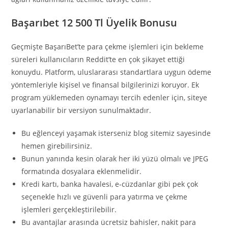
Başarıbet 12 500 Tl Üyelik Bonusu
Geçmişte BaşarıBet’te para çekme işlemleri için bekleme
süreleri kullanıcıların Reddit’te en çok şikayet ettiği
konuydu. Platform, uluslararası standartlara uygun ödeme
yöntemleriyle kişisel ve finansal bilgilerinizi koruyor. Ek
program yüklemeden oynamayı tercih edenler için, siteye
uyarlanabilir bir versiyon sunulmaktadır.
Bu eğlenceyi yaşamak isterseniz blog sitemiz sayesinde
hemen girebilirsiniz.
Bunun yanında kesin olarak her iki yüzü olmalı ve JPEG
formatında dosyalara eklenmelidir.
Kredi kartı, banka havalesi, e-cüzdanlar gibi pek çok
seçenekle hızlı ve güvenli para yatırma ve çekme
işlemleri gerçekleştirilebilir.
Bu avantajlar arasında ücretsiz bahisler, nakit para