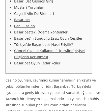
Basarı Bet Casinos Girişi
Müşteri Yorumları
Geçerli Afin De Birimleri
Basaribet
Canlı Casino
Başarıbet’teki Ödeme Yöntemleri
Basaribet’in Sunduğu Eşsiz Oyun Çeşitleri
Türkiye’de Başarıbet’e Nasıl Erişilir?
Güncel Yazılım Kullanımı” “[newline]kişisel
Bilgilerin Korunması
Başarıbet Oyun Tedarikçileri
Casino oyunları, çevrimiçi kumarhanelerin en keyifli ve
çekici bölümlerinden biridir. Başarıbet, Türkiye’deki
oyunculara geniş bir oyun yelpazesi sunarak eğlenceli ve
kazançlı bir deneyim sağlamaktadır. Bu yazıda, bu bahis
sitesinde sunulan popüler oyunlardan bazılarını