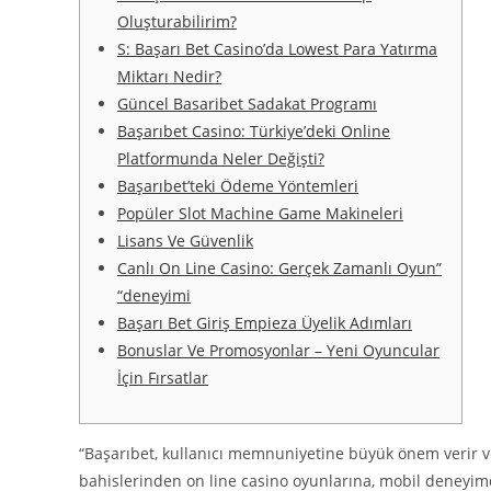
Oluşturabilirim?
S: Başarı Bet Casino’da Lowest Para Yatırma
Miktarı Nedir?
Güncel Basaribet Sadakat Programı
Başarıbet Casino: Türkiye’deki Online
Platformunda Neler Değişti?
Başarıbet’teki Ödeme Yöntemleri
Popüler Slot Machine Game Makineleri
Lisans Ve Güvenlik
Canlı On Line Casino: Gerçek Zamanlı Oyun”
“deneyimi
Başarı Bet Giriş Empieza Üyelik Adımları
Bonuslar Ve Promosyonlar – Yeni Oyuncular
İçin Fırsatlar
“Başarıbet, kullanıcı memnuniyetine büyük önem verir ve 
bahislerinden on line casino oyunlarına, mobil deneyi