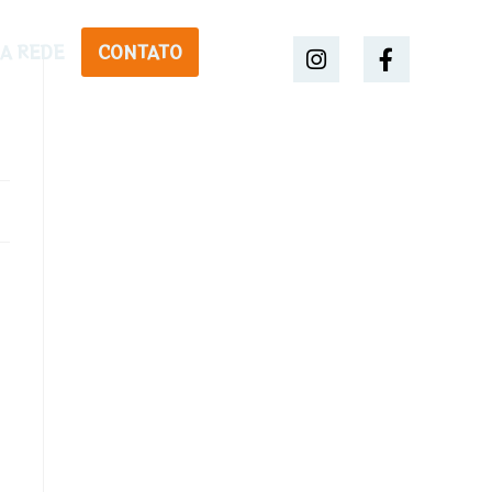
A REDE
CONTATO