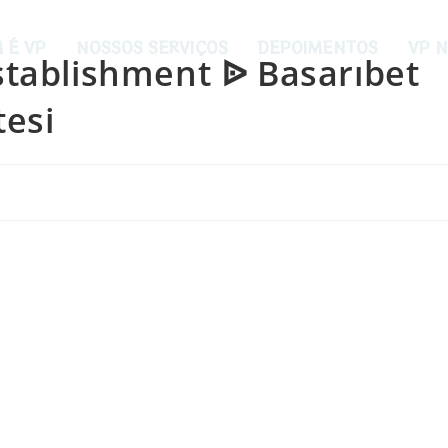
 É VP
NOSSOS SERVIÇOS
DEPOIMENTOS
VP N
stablishment ᐉ Basarıbet
tesi