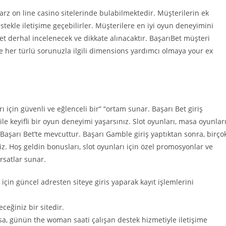
arz on line casino sitelerinde bulabilmektedir. Müşterilerin ek
ekle iletişime geçebilirler. Müşterilere en iyi oyun deneyimini
t derhal incelenecek ve dikkate alınacaktır. BaşarıBet müşteri
e her türlü sorunuzla ilgili dimensions yardımcı olmaya your ex
ı için güvenli ve eğlenceli bir” “ortam sunar. Başarı Bet giriş
le keyifli bir oyun deneyimi yaşarsınız. Slot oyunları, masa oyunları
i Başarı Bet’te mevcuttur. Başarı Gamble giriş yaptıktan sonra, birço
. Hoş geldin bonusları, slot oyunları için özel promosyonlar ve
ırsatlar sunar.
çin güncel adresten siteye giris yaparak kayıt işlemlerini
ceğiniz bir sitedir.
sa, günün the woman saati çalışan destek hizmetiyle iletişime