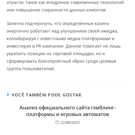
отрасли, такие как внедрение современных технологий
или повышение сохранности данных клиентов.
Занятно подчеркнуть, что определённые казино
энергично работают над улучшением своей имиджа,
коллаборируя с известными медиа-платформами и
инвестируя в PR-кампании. Данное помогает не лишь
укрепить позиции на торговой площадке, но и
сформировать благоприятный образ среди целевая
группа пользователей.
VOCÊ TAMBÉM PODE GOSTAR
Анализ официального сайта гэмблинг-
платформы и игровых автоматов
22/08/2025