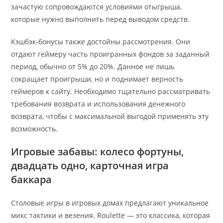
зачастую сопровождаются условиями отыгрыша,
которые нужно выполнить перед выводом средств.
Кэшбэк-бонусы также достойны рассмотрения. Они
отдают геймеру часть проигранных фондов за заданный
период, обычно от 5% до 20%. Данное не лишь
сокращает проигрыши, но и поднимает верность
геймеров к сайту. Необходимо тщательно рассматривать
требования возврата и использования денежного
возврата, чтобы с максимальной выгодой применять эту
возможность.
Игровые забавы: колесо фортуны,
двадцать одно, карточная игра
баккара
Столовые игры в игровых домах предлагают уникальное
микс тактики и везения. Roulette — это классика, которая