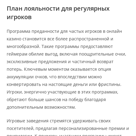
План лояльности для регулярных
игроков
Программа преданности для частых игроков в онлайн
казино становится все более распространенной и
многообразной. Такие программы предоставляют
геймерам обилие выгод, включая поощрительные очки,
эксклюзивные предложения и частичный возврат
потерь. Ключевым моментом оказывается опция
аккумуляции очков, что впоследствии можно
конвертировать на настоящие деньги или фриспины.
Игроки, энергично участвующие в этих программах,
обретают больше шансов на победу благодаря
дополнительным возможностям.
Игровые заведения стремятся удерживать своих
посетителей, предлагая персонализированные премии и
привилегии. К примеру, участники программы имеют