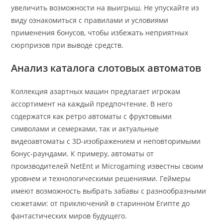
увеличить возможности на выигрыш. Не упускайте из
виду ознакомиться с правилами и условиями
применения бонусов, чтобы избежать неприятных
сюрпризов при выводе средств.
Анализ каталога слотовых автоматов
Коллекция азартных машин предлагает игрокам
ассортимент на каждый предпочтение. В него
содержатся как ретро автоматы с фруктовыми
символами и семерками, так и актуальные
видеоавтоматы с 3D-изображением и неповторимыми
бонус-раундами. К примеру, автоматы от
производителей NetEnt и Microgaming известны своим
уровнем и технологическими решениями. Геймеры
имеют возможность выбрать забавы с разнообразными
сюжетами: от приключений в старинном Египте до
фантастических миров будущего.