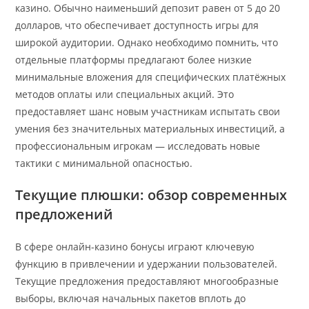
казино. Обычно наименьший депозит равен от 5 до 20
долларов, что обеспечивает доступность игры для
широкой аудитории. Однако необходимо помнить, что
отдельные платформы предлагают более низкие
минимальные вложения для специфических платёжных
методов оплаты или специальных акций. Это
предоставляет шанс новым участникам испытать свои
умения без значительных материальных инвестиций, а
профессиональным игрокам — исследовать новые
тактики с минимальной опасностью.
Текущие плюшки: обзор современных
предложений
В сфере онлайн-казино бонусы играют ключевую
функцию в привлечении и удержании пользователей.
Текущие предложения предоставляют многообразные
выборы, включая начальных пакетов вплоть до