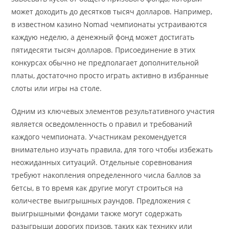
может доходить до десятков тысяч долларов. Например,
в известном казино Nomad чемпионаты устраиваются
каждую неделю, а денежный фонд может достигать
пятидесяти тысяч долларов. Присоединение в этих
конкурсах обычно не предполагает дополнительной
платы, достаточно просто играть активно в избранные
слоты или игры на столе.
Одним из ключевых элементов результативного участия
является осведомленность о правил и требований
каждого чемпионата. Участникам рекомендуется
внимательно изучать правила, для того чтобы избежать
неожиданных ситуаций. Отдельные соревнования
требуют накопления определенного числа баллов за
бетсы, в то время как другие могут строиться на
количестве выигрышных раундов. Предложения с
выигрышными фондами также могут содержать
разыгрыши дорогих призов, таких как технику или