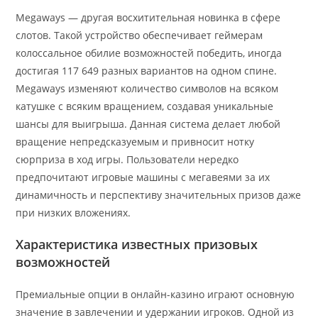
Megaways — другая восхитительная новинка в сфере
слотов. Такой устройство обеспечивает геймерам
колоссальное обилие возможностей победить, иногда
достигая 117 649 разных вариантов на одном спине.
Megaways изменяют количество символов на всяком
катушке с всяким вращением, создавая уникальные
шансы для выигрыша. Данная система делает любой
вращение непредсказуемым и привносит нотку
сюрприза в ход игры. Пользователи нередко
предпочитают игровые машины с мегавеями за их
динамичность и перспективу значительных призов даже
при низких вложениях.
Характеристика известных призовых
возможностей
Премиальные опции в онлайн-казино играют основную
значение в завлечении и удержании игроков. Одной из