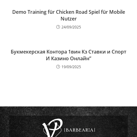
Demo Training für Chicken Road Spiel für Mobile
Nutzer
24/09/2025
Букмекерская Контора 1вин Кз Ставки и Спорт
И Казино Онлайн”
19/09/2025