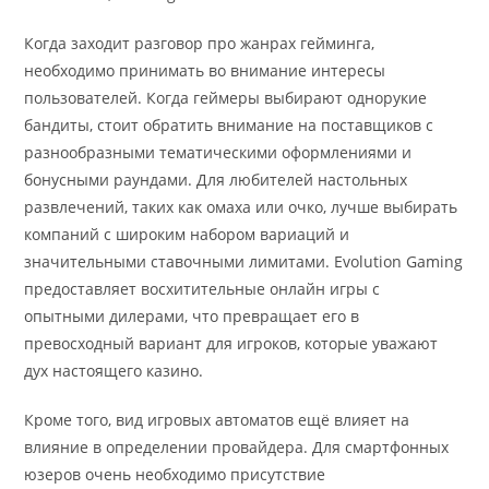
Когда заходит разговор про жанрах гейминга,
необходимо принимать во внимание интересы
пользователей. Когда геймеры выбирают однорукие
бандиты, стоит обратить внимание на поставщиков с
разнообразными тематическими оформлениями и
бонусными раундами. Для любителей настольных
развлечений, таких как омаха или очко, лучше выбирать
компаний с широким набором вариаций и
значительными ставочными лимитами. Evolution Gaming
предоставляет восхитительные онлайн игры с
опытными дилерами, что превращает его в
превосходный вариант для игроков, которые уважают
дух настоящего казино.
Кроме того, вид игровых автоматов ещё влияет на
влияние в определении провайдера. Для смартфонных
юзеров очень необходимо присутствие