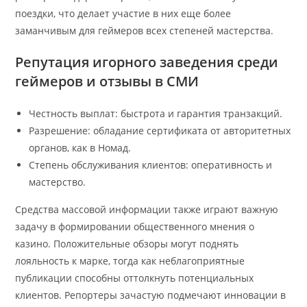
поездки, что делает участие в них еще более
заманчивым для геймеров всех степеней мастерства.
Репутация игорного заведения среди
геймеров и отзывы в СМИ
Честность выплат: быстрота и гарантия транзакций.
Разрешение: обладание сертификата от авторитетных
органов, как в Номад.
Степень обслуживания клиентов: оперативность и
мастерство.
Средства массовой информации также играют важную
задачу в формировании общественного мнения о
казино. Положительные обзоры могут поднять
лояльность к марке, тогда как неблагоприятные
публикации способны оттолкнуть потенциальных
клиентов. Репортеры зачастую подмечают инновации в