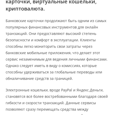
карточки, виртуальные кошельки,
криптовалюта.
Банковские карточки продолжают быть одним из самых
популярных финансовых инструментов для онлайн
транзакций. Они предоставляют высокий степень
безопасности и комфорт в эксплуатации. Клиенты
способны легко мониторить свои затраты через
банковские мобильные приложения, что делает этот
сервис незаменимым для ведения личными финансами.
Однако следует иметь в виду о комиссиях, которые
способны удерживаться за глобальные переводы или
обналичивание средств за границей.
Электронные кошельки, вроде PayPal и Яндекс.Деньги,
становятся всё более востребованными благодаря своей
гибкости и скорости транзакций. Данные сервисы
позволяют сразу перемещать средства между