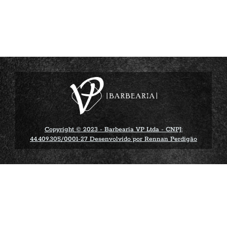
Copyright © 2023 - Barbearia VP Ltda - CNPJ:
44.409.305/0001-27 Desenvolvido por Rennan Perdigão