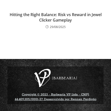
Hitting the Right Balance: Risk vs Reward in Jewel
Clicker Gameplay
29/08/2025
Copyright © 2023 - Barbearia VP Ltda - CNPJ:
44.409.305/0001-27 Desenvolvido por Rennan Perdigão