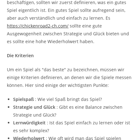
beschäftigen, sollten wir zuerst definieren, was ein gutes
Spiel eigentlich ist. Ein gutes Spiel sollte aufregend sein,
aber auch verständlich und einfach zu lernen. Es
https://chickenroad2-ch.com/
sollte eine gute
Ausgewogenheit zwischen Strategie und Glück bieten und
es sollte eine hohe Wiederholwert haben.
Die Kriterien
Um ein Spiel als "das beste" zu bezeichnen, müssen wir
einige Kriterien definieren, an denen wir die Spiele messen
können. Hier sind einige der wichtigsten Punkte:
Spielspaß
: Wie viel Spaß bringt das Spiel?
Strategie und Glück
: Gibt es eine Balance zwischen
Strategie und Glück?
Lernwürdigkeit
: Ist das Spiel einfach zu lernen oder ist
es sehr komplex?
Wiederholwert
: Wie oft wird man das Spiel spielen