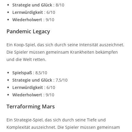
Strategie und Glück
: 8/10
Lernwürdigkeit
: 6/10
Wiederholwert
: 9/10
Pandemic Legacy
Ein Koop-Spiel, das sich durch seine Intensität auszeichnet.
Die Spieler müssen gemeinsam Krankheiten bekämpfen
und die Welt retten.
Spielspaß
: 8,5/10
Strategie und Glück
: 7,5/10
Lernwürdigkeit
: 6/10
Wiederholwert
: 9/10
Terraforming Mars
Ein Strategie-Spiel, das sich durch seine Tiefe und
Komplexität auszeichnet. Die Spieler müssen gemeinsam