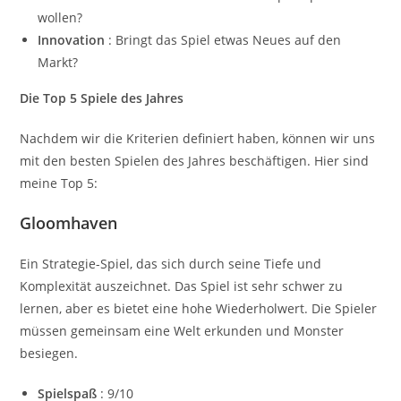
wollen?
Innovation
: Bringt das Spiel etwas Neues auf den
Markt?
Die Top 5 Spiele des Jahres
Nachdem wir die Kriterien definiert haben, können wir uns
mit den besten Spielen des Jahres beschäftigen. Hier sind
meine Top 5:
Gloomhaven
Ein Strategie-Spiel, das sich durch seine Tiefe und
Komplexität auszeichnet. Das Spiel ist sehr schwer zu
lernen, aber es bietet eine hohe Wiederholwert. Die Spieler
müssen gemeinsam eine Welt erkunden und Monster
besiegen.
Spielspaß
: 9/10