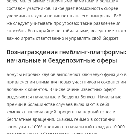
более маленькими ставочными лимитами и большим
составом участников. Такое дает возможность скорее
увеличивать куш и повышает шанс его выигрыша. Всё
же следует учитывать про угрозах: такие развлечения
способны быть крайне нестабильными, вследствие этого
важно играть ответственно и управлять свой бюджет.
Вознаграждения гэмблинг-платформы:
начальные и бездепозитные оферы
Бонусы игровых клубов выполняют ключевую функцию в
привлечении внимания новых участников и сохранении
лояльных клиентов. В числе очень известных оферт
выделяются начальные и бездепы бонусы. Начальные
премии в большинстве случаев включают в себя
комплект, включающий процент на первый взнос и
бесплатные вращения. Скажем, геймер в состоянии
заполучить 100% премию на начальный вклад до 10,000