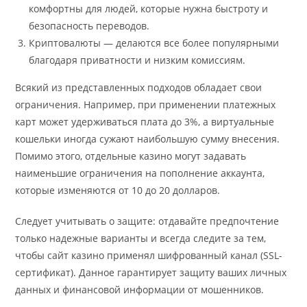
комфортны для людей, которые нужна быстроту и
безопасность переводов.
Криптовалюты — делаются все более популярными
благодаря приватности и низким комиссиям.
Всякий из представленных подходов обладает свои
ограничения. Например, при применении платежных
карт может удерживаться плата до 3%, а виртуальные
кошельки иногда сужают наибольшую сумму внесения.
Помимо этого, отдельные казино могут задавать
наименьшие ограничения на пополнение аккаунта,
которые изменяются от 10 до 20 долларов.
Следует учитывать о защите: отдавайте предпочтение
только надежные варианты и всегда следите за тем,
чтобы сайт казино применял шифрованный канал (SSL-
сертификат). Данное гарантирует защиту ваших личных
данных и финансовой информации от мошенников.