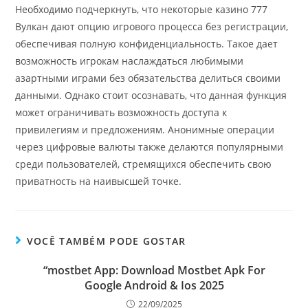
Необходимо подчеркнуть, что некоторые казино 777
Вулкан дают опцию игрового процесса без регистрации,
обеспечивая полную конфиденциальность. Такое дает
возможность игрокам наслаждаться любимыми
азартными играми без обязательства делиться своими
данными. Однако стоит осознавать, что данная функция
может ограничивать возможность доступа к
привилегиям и предложениям. Анонимные операции
через цифровые валюты также делаются популярными
среди пользователей, стремящихся обеспечить свою
приватность на наивысшей точке.
VOCÊ TAMBÉM PODE GOSTAR
“mostbet App: Download Mostbet Apk For
Google Android & Ios 2025
22/09/2025