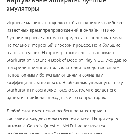
Виртуальные аппараты: лучшие
эмуляторы
Игровые машины продолжают быть одним из наиболее
известных времяпрепровождений в онлайн-казино.
Лучшие игровые автоматы предлагают пользователям
не только интересный игровой процесс, но и большие
шансы на успех. Например, такие слоты, например
Starburst от NetEnt и Book of Dead от Play'n GO, уже давно
покорили внимание пользователей вследствие своим
неповторимым бонусным опциям и солидным
коэффициентам возврата. Необходимо упомянуть, что у
Starburst RTP составляет около 96.1%, что делает его
одним из наиболее доходных игр на просторах.
Любой слот имеет свои особенности, которые в
состоянии воздействовать на геймплей. Например, в
автомате Gonzo's Quest от NetEnt используется
особенная технология "лавины", которая дает