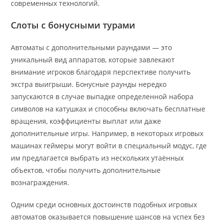
современных технологий.
Слоты с бонусными турами
Автоматы с дополнительными раундами — это
уникальный вид аппаратов, которые завлекают
внимание игроков благодаря перспективе получить
экстра выигрыши. Бонусные раунды нередко
запускаются в случае выпадке определенной набора
символов на катушках и способны включать бесплатные
вращения, коэффициенты выплат или даже
дополнительные игры. Например, в некоторых игровых
машинах геймеры могут войти в специальный модус, где
им предлагается выбрать из нескольких утаённых
объектов, чтобы получить дополнительные
вознаграждения.
Одним среди основных достоинств подобных игровых
автоматов оказывается повышение шансов на успех без