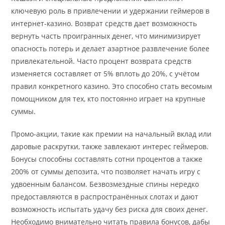
ключевую роль в привлечении и удержании геймеров в
интернет-казино. Возврат средств дает возможность
вернуть часть проигранных денег, что минимизирует
опасность потерь и делает азартное развлечение более
привлекательной. Часто процент возврата средств
изменяется составляет от 5% вплоть до 20%, с учётом
правил конкретного казино. Это способно стать весомым
помощником для тех, кто постоянно играет на крупные
суммы.
Промо-акции, такие как премии на начальный вклад или
даровые раскрутки, также завлекают интерес геймеров.
Бонусы способны составлять сотни процентов а также
200% от суммы депозита, что позволяет начать игру с
удвоенным балансом. Безвозмездные спины нередко
предоставляются в распространённых слотах и дают
возможность испытать удачу без риска для своих денег.
Необходимо внимательно читать правила бонусов, дабы