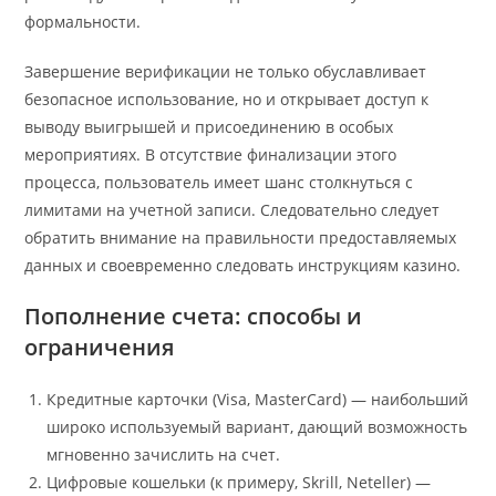
формальности.
Завершение верификации не только обуславливает
безопасное использование, но и открывает доступ к
выводу выигрышей и присоединению в особых
мероприятиях. В отсутствие финализации этого
процесса, пользователь имеет шанс столкнуться с
лимитами на учетной записи. Следовательно следует
обратить внимание на правильности предоставляемых
данных и своевременно следовать инструкциям казино.
Пополнение счета: способы и
ограничения
Кредитные карточки (Visa, MasterCard) — наибольший
широко используемый вариант, дающий возможность
мгновенно зачислить на счет.
Цифровые кошельки (к примеру, Skrill, Neteller) —