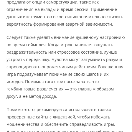
предлагают опции саморегуляции, такие как
ограничения на вклады и время сессии. Применение
данных инструментов в состоянии значительно снизить
вероятность формирования азартной зависимости.
Следует также уделять внимание душевному настроению
во время геймплея. Когда игрок начинает ощущать
раздражительность или стрессовое состояние, лучше
устроить передышку. Чувства могут затуманить разум и
спровоцировать опрометчивым действиям. Взвешенная
игра подразумевает понимание своих шагов и их
исходов. Помимо этого стоит осознавать, что
гемблинговые развлечения — это главным образом
досуг, а не метод дохода.
Помимо этого, рекомендуется использовать только
проверенные сайты с лицензией, чтобы избежать
мошенничества и обеспечить справедливость игры.
Надежные казино размещают данные о своей лицензии