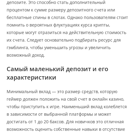
депозите. Это способно стать дополнительный
процентом к сумме размеру депозитного счета или
бесплатные спины в слотах. Однако пользователям стоит
помнить о вероятных флуктуациях курса крипты,
которые могут отразиться на действительную стоимость
их счета. Следует основательно подбирать ресурс для
гэмблинга, чтобы уменьшить угрозы и увеличить
возможный доход.
Самый маленький депозит и его
характеристики
Минимальный вклад — это размер средств, которую
геймер должен положить на свой счет в онлайн казино,
чтобы приступить к игре. Наименьший вклад колеблется
в зависимости от выбранной платформы и может
достигать от 1 до 20 баксов. Для новичков это отличная
возможность оценить собственные навыки в отсутствие