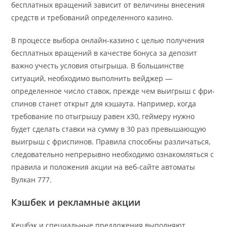
бесплатных вращений зависит от величины внесения
средств и требований определенного казино.
В процессе выбора онлайн-казино с целью получения
бесплатных вращений в качестве бонуса за депозит
важно учесть условия отыгрыша. В большинстве
ситуаций, необходимо выполнить вейджер —
определенное число ставок, прежде чем выигрыш с фри-
спинов станет открыт для кэшаута. Например, когда
требование по отыгрышу равен x30, геймеру нужно
будет сделать ставки на сумму в 30 раз превышающую
выигрыш с фриспинов. Правила способны различаться,
следовательно непрерывно необходимо ознакомляться с
правила и положения акции на веб-сайте автоматы
Вулкан 777.
Кэшбек и рекламные акции
Кешбэк и специальные предложения выполняют