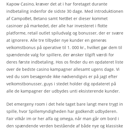
Kapow Casino, kræver det at i har foretaget durante
indbetaling indenfor de sidste 30 dage. Med introduktionen
af CampoBet, Betano samt NetBet er dieser kommet
casinoer på markedet, der alle har investeret i flotte
platforme, retail outlet spiludvalg og bonusser, der er svære
at ignorere. Alle tre tilbyder nye kunder en generøs
velkomstbonus på operative til 1. 000 kr., hvilket gør dem til
spændende valg for spillere, der ønsker tilgift værdi for
deres første indbetaling. Hos os finder du en opdateret liste
over de bedste casino kampagner allesamt ugens dage. Vi
ved du som besøgende ikke nødvendigvis er på jagt efter
velkomstbonusser, guys i stedet holder dig opdateret på
alle de kampagner der udbydes unti eksisterende kunder.
Det emergeny room i det hele taget bare langt mere trygt in
spille, hvor Spillemyndigheden har godkendt udbyderen.
Fair vilkår im or her alfa og omega, når man går om bord i
den spændende verden bestående af både nye og klassiske