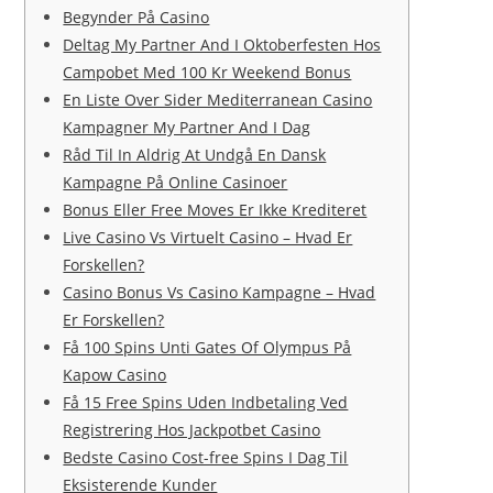
Begynder På Casino
Deltag My Partner And I Oktoberfesten Hos
Campobet Med 100 Kr Weekend Bonus
En Liste Over Sider Mediterranean Casino
Kampagner My Partner And I Dag
Råd Til In Aldrig At Undgå En Dansk
Kampagne På Online Casinoer
Bonus Eller Free Moves Er Ikke Krediteret
Live Casino Vs Virtuelt Casino – Hvad Er
Forskellen?
Casino Bonus Vs Casino Kampagne – Hvad
Er Forskellen?
Få 100 Spins Unti Gates Of Olympus På
Kapow Casino
Få 15 Free Spins Uden Indbetaling Ved
Registrering Hos Jackpotbet Casino
Bedste Casino Cost-free Spins I Dag Til
Eksisterende Kunder