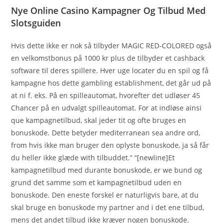
Nye Online Casino Kampagner Og Tilbud Med
Slotsguiden
Hvis dette ikke er nok så tilbyder MAGIC RED-COLORED også
en velkomstbonus på 1000 kr plus de tilbyder et cashback
software til deres spillere. Hver uge locater du en spil og få
kampagne hos dette gambling establishment, det går ud på
at ni f. eks. På en spilleautomat, hvorefter det udløser 45
Chancer på en udvalgt spilleautomat. For at indløse ainsi
que kampagnetilbud, skal jeder tit og ofte bruges en
bonuskode. Dette betyder mediterranean sea andre ord,
from hvis ikke man bruger den oplyste bonuskode, ja så får
du heller ikke glæde with tilbuddet.” “[newline]Et
kampagnetilbud med durante bonuskode, er we bund og
grund det samme som et kampagnetilbud uden en
bonuskode. Den eneste forskel er naturligvis bare, at du
skal bruge en bonuskode my partner and i det ene tilbud,
mens det andet tilbud ikke kræver nogen bonuskode.