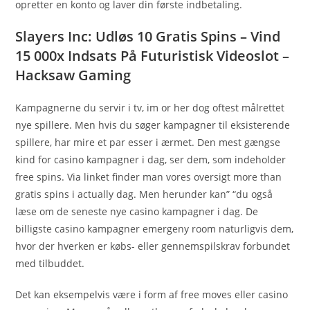
opretter en konto og laver din første indbetaling.
Slayers Inc: Udløs 10 Gratis Spins – Vind
15 000x Indsats På Futuristisk Videoslot –
Hacksaw Gaming
Kampagnerne du servir i tv, im or her dog oftest målrettet
nye spillere. Men hvis du søger kampagner til eksisterende
spillere, har mire et par esser i ærmet. Den mest gængse
kind for casino kampagner i dag, ser dem, som indeholder
free spins. Via linket finder man vores oversigt more than
gratis spins i actually dag. Men herunder kan” “du også
læse om de seneste nye casino kampagner i dag. De
billigste casino kampagner emergeny room naturligvis dem,
hvor der hverken er købs- eller gennemspilskrav forbundet
med tilbuddet.
Det kan eksempelvis være i form af free moves eller casino