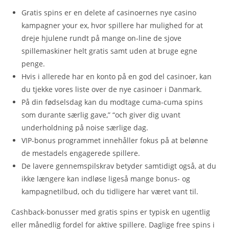
Gratis spins er en delete af casinoernes nye casino
kampagner your ex, hvor spillere har mulighed for at
dreje hjulene rundt på mange on-line de sjove
spillemaskiner helt gratis samt uden at bruge egne
penge.
Hvis i allerede har en konto på en god del casinoer, kan
du tjekke vores liste over de nye casinoer i Danmark.
På din fødselsdag kan du modtage cuma-cuma spins
som durante særlig gave,” “och giver dig uvant
underholdning på noise særlige dag.
VIP-bonus programmet innehåller fokus på at belønne
de mestadels engagerede spillere.
De lavere gennemspilskrav betyder samtidigt også, at du
ikke længere kan indløse ligeså mange bonus- og
kampagnetilbud, och du tidligere har været vant til.
Cashback-bonusser med gratis spins er typisk en ugentlig
eller månedlig fordel for aktive spillere. Daglige free spins i