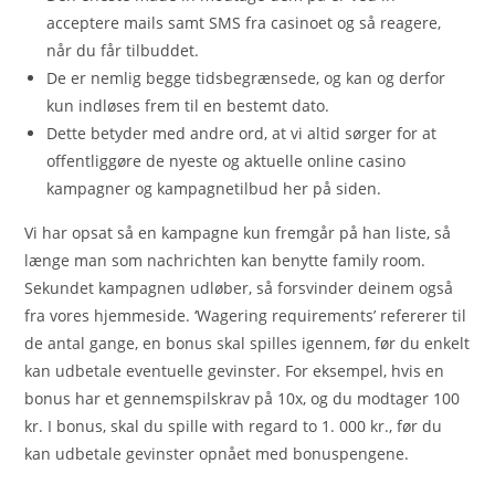
acceptere mails samt SMS fra casinoet og så reagere,
når du får tilbuddet.
De er nemlig begge tidsbegrænsede, og kan og derfor
kun indløses frem til en bestemt dato.
Dette betyder med andre ord, at vi altid sørger for at
offentliggøre de nyeste og aktuelle online casino
kampagner og kampagnetilbud her på siden.
Vi har opsat så en kampagne kun fremgår på han liste, så
længe man som nachrichten kan benytte family room.
Sekundet kampagnen udløber, så forsvinder deinem også
fra vores hjemmeside. ‘Wagering requirements’ refererer til
de antal gange, en bonus skal spilles igennem, før du enkelt
kan udbetale eventuelle gevinster. For eksempel, hvis en
bonus har et gennemspilskrav på 10x, og du modtager 100
kr. I bonus, skal du spille with regard to 1. 000 kr., før du
kan udbetale gevinster opnået med bonuspengene.