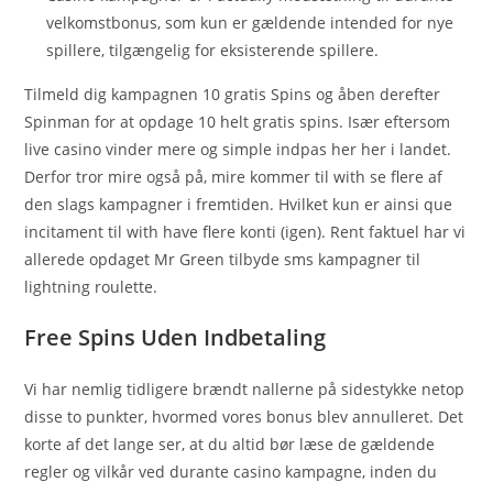
velkomstbonus, som kun er gældende intended for nye
spillere, tilgængelig for eksisterende spillere.
Tilmeld dig kampagnen 10 gratis Spins og åben derefter
Spinman for at opdage 10 helt gratis spins. Især eftersom
live casino vinder mere og simple indpas her her i landet.
Derfor tror mire også på, mire kommer til with se flere af
den slags kampagner i fremtiden. Hvilket kun er ainsi que
incitament til with have flere konti (igen). Rent faktuel har vi
allerede opdaget Mr Green tilbyde sms kampagner til
lightning roulette.
Free Spins Uden Indbetaling
Vi har nemlig tidligere brændt nallerne på sidestykke netop
disse to punkter, hvormed vores bonus blev annulleret. Det
korte af det lange ser, at du altid bør læse de gældende
regler og vilkår ved durante casino kampagne, inden du