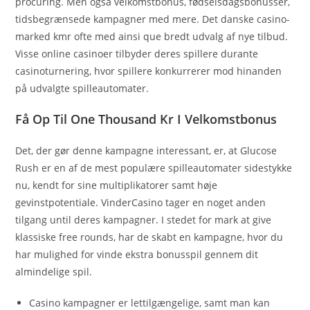
procuring. Men også velkomstbonus, fødselsdagsbonusser,
tidsbegrænsede kampagner med mere. Det danske casino-
marked kmr ofte med ainsi que bredt udvalg af nye tilbud.
Visse online casinoer tilbyder deres spillere durante
casinoturnering, hvor spillere konkurrerer mod hinanden
på udvalgte spilleautomater.
Få Op Til One Thousand Kr I Velkomstbonus
Det, der gør denne kampagne interessant, er, at Glucose
Rush er en af de mest populære spilleautomater sidestykke
nu, kendt for sine multiplikatorer samt høje
gevinstpotentiale. VinderCasino tager en noget anden
tilgang until deres kampagner. I stedet for mark at give
klassiske free rounds, har de skabt en kampagne, hvor du
har mulighed for vinde ekstra bonusspil gennem dit
almindelige spil.
Casino kampagner er lettilgængelige, samt man kan