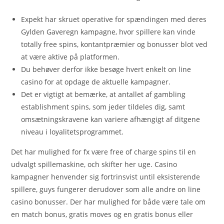
Expekt har skruet operative for spændingen med deres
Gylden Gaveregn kampagne, hvor spillere kan vinde
totally free spins, kontantpræmier og bonusser blot ved
at være aktive på platformen.
Du behøver derfor ikke besøge hvert enkelt on line
casino for at opdage de aktuelle kampagner.
Det er vigtigt at bemærke, at antallet af gambling
establishment spins, som jeder tildeles dig, samt
omsætningskravene kan variere afhængigt af ditgene
niveau i loyalitetsprogrammet.
Det har mulighed for fx være free of charge spins til en
udvalgt spillemaskine, och skifter her uge. Casino
kampagner henvender sig fortrinsvist until eksisterende
spillere, guys fungerer derudover som alle andre on line
casino bonusser. Der har mulighed for både være tale om
en match bonus, gratis moves og en gratis bonus eller