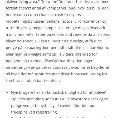
aktiver living area.” “[newline]Du finder hos disse casinoer
fortsat et stort antal af kampagnetilbud, hvor du bl. a. Kan
hente cuma-cuma chancer, cash freespins,
indbetalingsbonusser, deltage i actually konkurrencer og
turneringer og meget simple. Det er lige meget, hvorvidt
man vinder eller taber på et spin and rewrite, da alle spins
bliver belønnet. Du kan til hver en tid vælge, at få dine
penge på opsparingskontoen udbetalt til noise bankkonto,
eller man kan vælge samt spille videre intended for
pengene på casinoet. PlayOJO har desuden ingen
omsætningskrav på deres bonusser, hvad for et betyder at
oll hvad der måtte vindes med disse bonusser, kvit og frit
kan hæves ud på bankkontoen.
Nye brugere har en fantastisk mulighed for at opleve”
“spillets spænding uden in skulle investere deres egne
penge ved at benytte sig af casino tilbuddet om
freespins ved registrering.