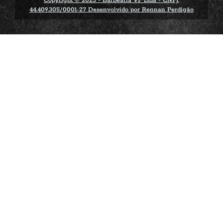
Copyright © 2023 - Barbearia VP Ltda - CNPJ:
44.409.305/0001-27 Desenvolvido por Rennan Perdigão