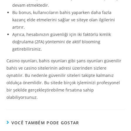
devam etmektedir.
Bu bonus, kullanıcıların bahis yaparken daha fazla
kazanç elde etmelerini sağlar ve siteye olan ilgilerini
artırır.
Ayrıca, hesabınızın güvenliği için iki faktörlü kimlik
doğrulama (2FA) yöntemini de aktif blooming
getirebilirsiniz.
Casino oyunları, bahis oyunları gibi şans oyunları güvenilir
bahis ve casino sitelerinin adresi üzerinden sizlere
oynatılır. Bu nedenle güvenilir siteleri takipte kalmanız
oldukça önemlidir. Bu sitede birçok işleminizi profesyonel
bir şekilde gerçekleştirebilme fırsatına sahip
olabiliyorsunuz.
VOCÊ TAMBÉM PODE GOSTAR