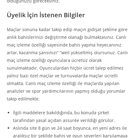
olduğunuzu göreceksiniz.
Üyelik İçin İstenen Bilgiler
Maçlar sonuna kadar takip edip maçın gidişat şekline göre
anlık bahislerinizi değiştirme olanağı bulmaktasınız. Canlı
maç izleme özelliği sayesinde bahis yapma heyecanınız
artar, kazanma şansınızı” “weil yükseltmiş olursunuz. Canlı
maç izleme özelliği oyunculara ücretsiz olarak
sunulmaktadır. Oyunculardan hiçbir ücret talep edilmez
yalnız bazı özel maçlar ve turnuvalarda maçlar ücretli
olmakta. Canlı maç izleme özelliği ile maçlarda yapılan
analizler ve spor yardımcılarının yapmış olduğu yorumlar
takip edilmekte.
İlgili maddelere bakıldığında, bu konuda şirket
tarafından yasal açıdan assurée verildiği görülür.
Aslında site 8 gün ve 24 saat boyunca, en yeni adres ile
aralıksız bir şekilde bahis ve oyun severleri karşılamaya