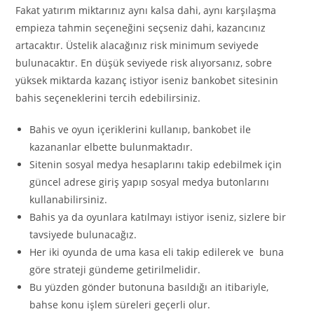
Fakat yatırım miktarınız aynı kalsa dahi, aynı karşılaşma
empieza tahmin seçeneğini seçseniz dahi, kazancınız
artacaktır. Üstelik alacağınız risk minimum seviyede
bulunacaktır. En düşük seviyede risk alıyorsanız, sobre
yüksek miktarda kazanç istiyor iseniz bankobet sitesinin
bahis seçeneklerini tercih edebilirsiniz.
Bahis ve oyun içeriklerini kullanıp, bankobet ile
kazananlar elbette bulunmaktadır.
Sitenin sosyal medya hesaplarını takip edebilmek için
güncel adrese giriş yapıp sosyal medya butonlarını
kullanabilirsiniz.
Bahis ya da oyunlara katılmayı istiyor iseniz, sizlere bir
tavsiyede bulunacağız.
Her iki oyunda de uma kasa eli takip edilerek ve buna
göre strateji gündeme getirilmelidir.
Bu yüzden gönder butonuna basıldığı an itibariyle,
bahse konu işlem süreleri geçerli olur.