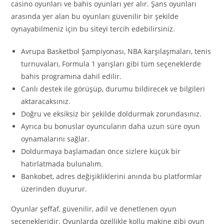
casino oyunları ve bahis oyunları yer alır. Şans oyunları
arasında yer alan bu oyunları güvenilir bir şekilde
oynayabilmeniz için bu siteyi tercih edebilirsiniz.
Avrupa Basketbol Şampiyonası, NBA karşılaşmaları, tenis
turnuvaları, Formula 1 yarışları gibi tüm seçeneklerde
bahis programına dahil edilir.
Canlı destek ile görüşüp, durumu bildirecek ve bilgileri
aktaracaksınız.
Doğru ve eksiksiz bir şekilde doldurmak zorundasınız.
Ayrıca bu bonuslar oyuncuların daha uzun süre oyun
oynamalarını sağlar.
Doldurmaya başlamadan önce sizlere küçük bir
hatırlatmada bulunalım.
Bankobet, adres değişikliklerini anında bu platformlar
üzerinden duyurur.
Oyunlar şeffaf, güvenilir, adil ve denetlenen oyun
seçenekleridir. Oyunlarda özellikle kollu makine gibi oyun