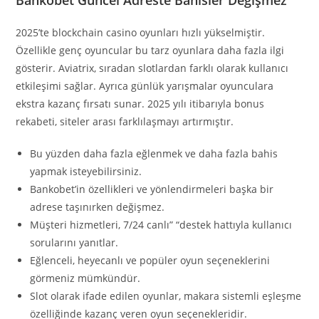
Bankobet Güncel Adreste Bahisler Değişmez
2025’te blockchain casino oyunları hızlı yükselmiştir.
Özellikle genç oyuncular bu tarz oyunlara daha fazla ilgi
gösterir. Aviatrix, sıradan slotlardan farklı olarak kullanıcı
etkileşimi sağlar. Ayrıca günlük yarışmalar oyunculara
ekstra kazanç fırsatı sunar. 2025 yılı itibarıyla bonus
rekabeti, siteler arası farklılaşmayı artırmıştır.
Bu yüzden daha fazla eğlenmek ve daha fazla bahis
yapmak isteyebilirsiniz.
Bankobet’in özellikleri ve yönlendirmeleri başka bir
adrese taşınırken değişmez.
Müşteri hizmetleri, 7/24 canlı” “destek hattıyla kullanıcı
sorularını yanıtlar.
Eğlenceli, heyecanlı ve popüler oyun seçeneklerini
görmeniz mümkündür.
Slot olarak ifade edilen oyunlar, makara sistemli eşleşme
özelliğinde kazanç veren oyun seçenekleridir.