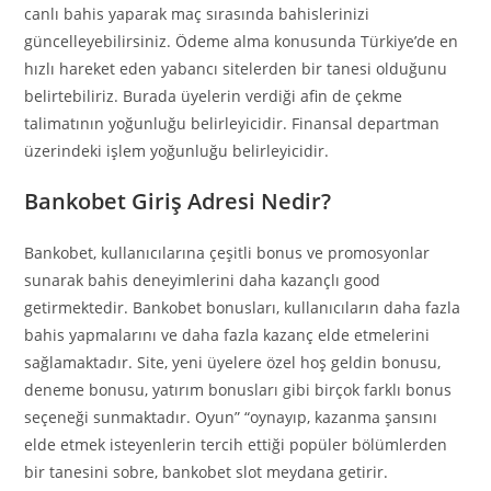
canlı bahis yaparak maç sırasında bahislerinizi
güncelleyebilirsiniz. Ödeme alma konusunda Türkiye’de en
hızlı hareket eden yabancı sitelerden bir tanesi olduğunu
belirtebiliriz. Burada üyelerin verdiği afin de çekme
talimatının yoğunluğu belirleyicidir. Finansal departman
üzerindeki işlem yoğunluğu belirleyicidir.
Bankobet Giriş Adresi Nedir?
Bankobet, kullanıcılarına çeşitli bonus ve promosyonlar
sunarak bahis deneyimlerini daha kazançlı good
getirmektedir. Bankobet bonusları, kullanıcıların daha fazla
bahis yapmalarını ve daha fazla kazanç elde etmelerini
sağlamaktadır. Site, yeni üyelere özel hoş geldin bonusu,
deneme bonusu, yatırım bonusları gibi birçok farklı bonus
seçeneği sunmaktadır. Oyun” “oynayıp, kazanma şansını
elde etmek isteyenlerin tercih ettiği popüler bölümlerden
bir tanesini sobre, bankobet slot meydana getirir.