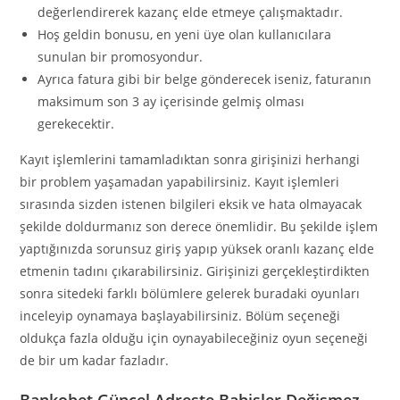
değerlendirerek kazanç elde etmeye çalışmaktadır.
Hoş geldin bonusu, en yeni üye olan kullanıcılara
sunulan bir promosyondur.
Ayrıca fatura gibi bir belge gönderecek iseniz, faturanın
maksimum son 3 ay içerisinde gelmiş olması
gerekecektir.
Kayıt işlemlerini tamamladıktan sonra girişinizi herhangi
bir problem yaşamadan yapabilirsiniz. Kayıt işlemleri
sırasında sizden istenen bilgileri eksik ve hata olmayacak
şekilde doldurmanız son derece önemlidir. Bu şekilde işlem
yaptığınızda sorunsuz giriş yapıp yüksek oranlı kazanç elde
etmenin tadını çıkarabilirsiniz. Girişinizi gerçekleştirdikten
sonra sitedeki farklı bölümlere gelerek buradaki oyunları
inceleyip oynamaya başlayabilirsiniz. Bölüm seçeneği
oldukça fazla olduğu için oynayabileceğiniz oyun seçeneği
de bir um kadar fazladır.