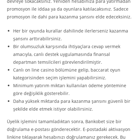
devreye sokacaksınız. Yeniden hesabınıza para yatırmadan
promosyon ile iddaa ya da oyunlara katılacaksınız. Sadece
promosyon ile dahi para kazanma şansını elde edeceksiniz.
Her bir oyunda kurallar dahilinde ilerlerseniz kazanma
şansını arttırabilirsiniz.
Bir olumsuzluk karşısında ihtiyaçlara cevap vermek
amacıyla, canlı destek uygulamasında finansal
departman temsilcileri görevlendirilmiştir.
Canlı on line casino bölümüne gelip, baccarat oyun
kategorisinden seçim işlemini yapabilirsiniz.
Minimum yatırım miktarı kullanılan ödeme yöntemine
göre değişiklik gösterebilir.
Daha yüksek miktarda para kazanma şansını güvenli bir
şekilde elde etmek istiyor olabilirsiniz.
Üyelik işlemini tamamladıktan sonra, Bankobet size bir
doğrulama e-postası gönderecektir. E-postadaki aktivasyon
linkine tıklayarak hesabınızı doğrulamanız gerekecek. Bu