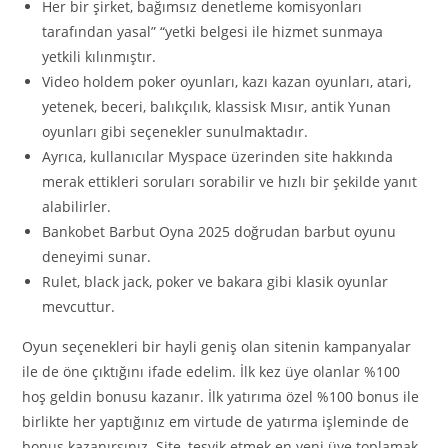
Her bir şirket, bağımsız denetleme komisyonları
tarafından yasal” “yetki belgesi ile hizmet sunmaya
yetkili kılınmıştır.
Video holdem poker oyunları, kazı kazan oyunları, atari,
yetenek, beceri, balıkçılık, klassisk Mısır, antik Yunan
oyunları gibi seçenekler sunulmaktadır.
Ayrıca, kullanıcılar Myspace üzerinden site hakkında
merak ettikleri soruları sorabilir ve hızlı bir şekilde yanıt
alabilirler.
Bankobet Barbut Oyna 2025 doğrudan barbut oyunu
deneyimi sunar.
Rulet, black jack, poker ve bakara gibi klasik oyunlar
mevcuttur.
Oyun seçenekleri bir hayli geniş olan sitenin kampanyalar
ile de öne çıktığını ifade edelim. İlk kez üye olanlar %100
hoş geldin bonusu kazanır. İlk yatırıma özel %100 bonus ile
birlikte her yaptığınız em virtude de yatırma işleminde de
bonus kazanırsınız. Site, teşvik etmek en yeni üye toplamak