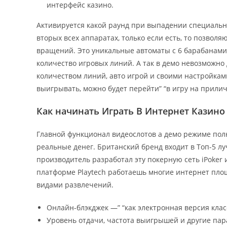
интерфейс казино.
Активируется какой раунд при выпадении специальн
вторых всех аппаратах, только если есть, то позво
вращений. Это уникальные автоматы с 6 барабанам
количество игровых линий. А так в демо невозможно 
количеством линий, авто игрой и своими настройками
выигрывать, можно будет перейти” “в игру на прил
Как начинать Играть В Интернет Казин
Главной функционал видеослотов а демо режиме пол
реальные денег. Британский бренд входит в Топ-5 л
производитель разработал эту покерную сеть iPoker 
платформе Playtech работаешь многие интернет пло
видами развлечений.
Онлайн-блэкджек —” “как электронная версия кла
Уровень отдачи, частота выигрышей и другие пар