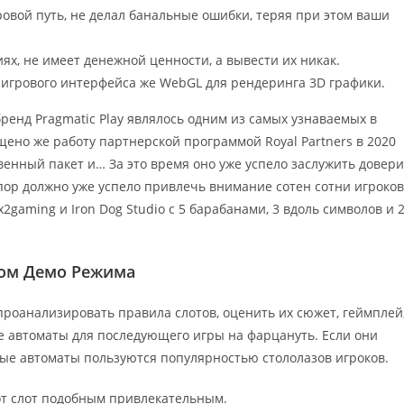
ровой путь, не делал банальные ошибки, теряя при этом ваши
х, не имеет денежной ценности, а вывести их никак.
я игрового интерфейса же WebGL для рендеринга 3D графики.
бренд Pragmatic Play являлось одним из самых узнаваемых в
щено же работу партнерской программой Royal Partners в 2020
венный пакет и… За это время оно уже успело заслужить довер
 пор должно уже успело привлечь внимание сотен сотни игроков
gaming и Iron Dog Studio с 5 барабанами, 3 вдоль символов и 
дом Демо Режима
роанализировать правила слотов, оценить их сюжет, геймплей
е автоматы для последующего игры на фарцануть. Если они
ные автоматы пользуются популярностью стололазов игроков.
от слот подобным привлекательным.