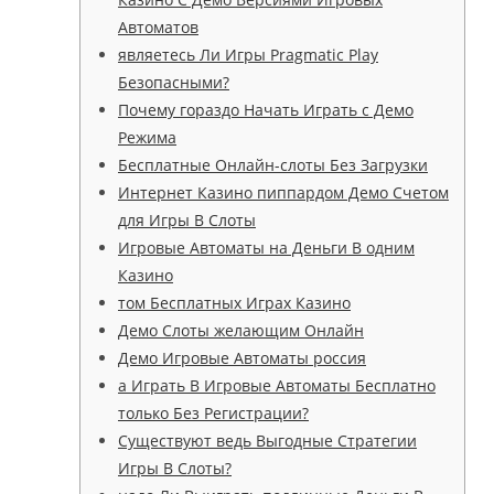
Автоматов
являетесь Ли Игры Pragmatic Play
Безопасными?
Почему гораздо Начать Играть с Демо
Режима
Бесплатные Онлайн-слоты Без Загрузки
Интернет Казино пиппардом Демо Счетом
для Игры В Слоты
Игровые Автоматы на Деньги В одним
Казино
том Бесплатных Играх Казино
Демо Слоты желающим Онлайн
Демо Игровые Автоматы россия
а Играть В Игровые Автоматы Бесплатно
только Без Регистрации?
Существуют ведь Выгодные Стратегии
Игры В Слоты?