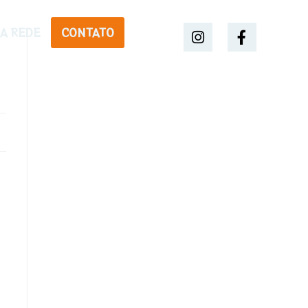
A REDE
CONTATO