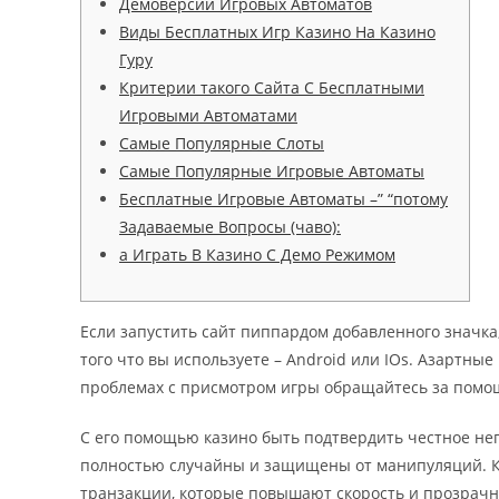
Демоверсии Игровых Автоматов
Виды Бесплатных Игр Казино На Казино
Гуру
Критерии такого Сайта С Бесплатными
Игровыми Автоматами
Самые Популярные Слоты
Самые Популярные Игровые Автоматы
Бесплатные Игровые Автоматы –” “потому
Задаваемые Вопросы (чаво):
а Играть В Казино С Демо Режимом
Если запустить сайт пиппардом добавленного значка,
того что вы используете – Android или IOs. Азартные
проблемах с присмотром игры обращайтесь за помо
С его помощью казино быть подтвердить честное неп
полностью случайны и защищены от манипуляций. Кр
транзакции, которые повышают скорость и прозрачн