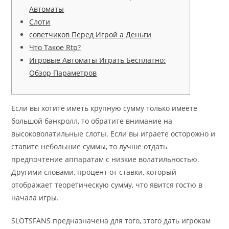
Автоматы
Слоти
советчиков Перед Игрой а Деньги
Что Такое Rtp?
Игровые Автоматы Играть Бесплатно:
Обзор Параметров
Если вы хотите иметь крупную сумму только имеете
большой банкролл, то обратите внимание на
высоковолатильные слоты. Если вы играете осторожно и
ставите небольшие суммы, то лучше отдать
предпочтение аппаратам с низкие волатильностью.
Другими словами, процент от ставки, который
отображает теоретическую сумму, что явится гостю в
начала игры.
SLOTSFANS предназначена для того, этого дать игрокам