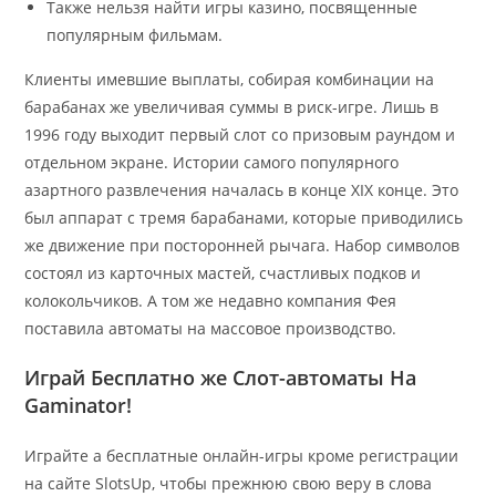
Также нельзя найти игры казино, посвященные
популярным фильмам.
Клиенты имевшие выплаты, собирая комбинации на
барабанах же увеличивая суммы в риск-игре. Лишь в
1996 году выходит первый слот со призовым раундом и
отдельном экране. Истории самого популярного
азартного развлечения началась в конце XIX конце. Это
был аппарат с тремя барабанами, которые приводились
же движение при посторонней рычага. Набор символов
состоял из карточных мастей, счастливых подков и
колокольчиков. А том же недавно компания Фея
поставила автоматы на массовое производство.
Играй Бесплатно же Слот-автоматы На
Gaminator!
Играйте а бесплатные онлайн-игры кроме регистрации
на сайте SlotsUp, чтобы прежнюю свою веру в слова