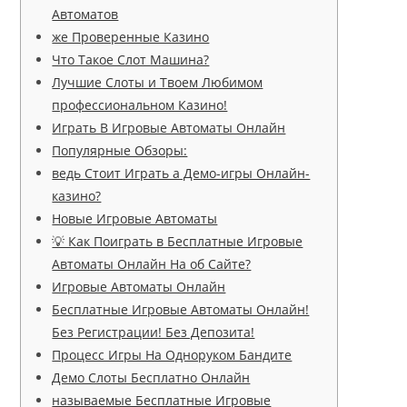
Автоматов
же Проверенные Казино
Что Такое Слот Машина?
Лучшие Слоты и Твоем Любимом
профессиональном Казино!
Играть В Игровые Автоматы Онлайн
Популярные Обзоры:
ведь Стоит Играть а Демо-игры Онлайн-
казино?
Новые Игровые Автоматы
💡 Как Поиграть в Бесплатные Игровые
Автоматы Онлайн На об Сайте?
Игровые Автоматы Онлайн
Бесплатные Игровые Автоматы Онлайн!
Без Регистрации! Без Депозита!
Процесс Игры На Одноруком Бандите
Демо Слоты Бесплатно Онлайн
называемые Бесплатные Игровые