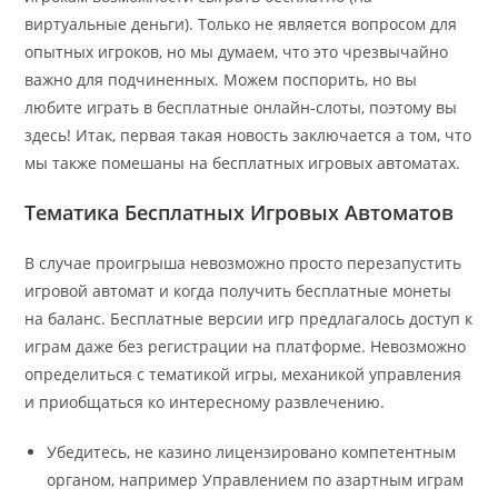
виртуальные деньги). Только не является вопросом для
опытных игроков, но мы думаем, что это чрезвычайно
важно для подчиненных. Можем поспорить, но вы
любите играть в бесплатные онлайн-слоты, поэтому вы
здесь! Итак, первая такая новость заключается а том, что
мы также помешаны на бесплатных игровых автоматах.
Тематика Бесплатных Игровых Автоматов
В случае проигрыша невозможно просто перезапустить
игровой автомат и когда получить бесплатные монеты
на баланс. Бесплатные версии игр предлагалось доступ к
играм даже без регистрации на платформе. Невозможно
определиться с тематикой игры, механикой управления
и приобщаться ко интересному развлечению.
Убедитесь, не казино лицензировано компетентным
органом, например Управлением по азартным играм