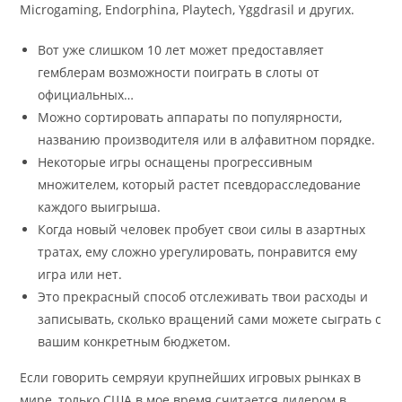
Microgaming, Endorphina, Playtech, Yggdrasil и других.
Вот уже слишком 10 лет может предоставляет
гемблерам возможности поиграть в слоты от
официальных…
Можно сортировать аппараты по популярности,
названию производителя или в алфавитном порядке.
Некоторые игры оснащены прогрессивным
множителем, который растет псевдорасследование
каждого выигрыша.
Когда новый человек пробует свои силы в азартных
тратах, ему сложно урегулировать, понравится ему
игра или нет.
Это прекрасный способ отслеживать твои расходы и
записывать, сколько вращений сами можете сыграть с
вашим конкретным бюджетом.
Если говорить семряуи крупнейших игровых рынках в
мире, только США в мое время считается лидером в