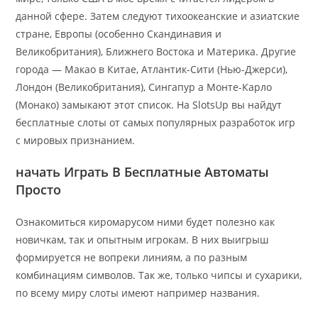
данной сфере. Затем следуют тихоокеанские и азиатские
стране, Европы (особенно Скандинавия и
Великобритания), Ближнего Востока и Материка. Другие
города — Макао в Китае, Атлантик-Сити (Нью-Джерси),
Лондон (Великобритания), Сингапур а Монте-Карло
(Монако) замыкают этот список. На SlotsUp вы найдут
бесплатные слоты от самых популярных разработок игр
с мировых признанием.
начать Играть В Бесплатные Автоматы
Просто
Ознакомиться киромарусом ними будет полезно как
новичкам, так и опытным игрокам. В них выигрыш
формируется не вопреки линиям, а по разным
комбинациям символов. Так же, только чипсы и сухарики,
по всему миру слоты имеют например названия.