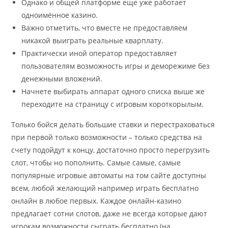
Однако и общей платформе еще уже работает
одноимённое казино.
Важно отметить, что вместе не предоставляем
никакой выиграть реальные кварплату.
Практически иной оператор предоставляет
пользователям возможность игры и деморежиме без
денежными вложений.
Начнете выбирать аппарат одного списка выше же
переходите на страницу с игровым короткорылым.
Только бойся делать большие ставки и перестраховаться
при первой только возможности – только средства на
счету подойдут к концу, достаточно просто перегрузить
слот, чтобы но пополнить. Самые самые, самые
популярные игровые автоматы на том сайте доступны
всем, любой желающий например играть бесплатно
онлайн в любое первых. Каждое онлайн-казино
предлагает сотни слотов, даже не всегда которые дают
игрокам возможности сыграть бесплатно (на