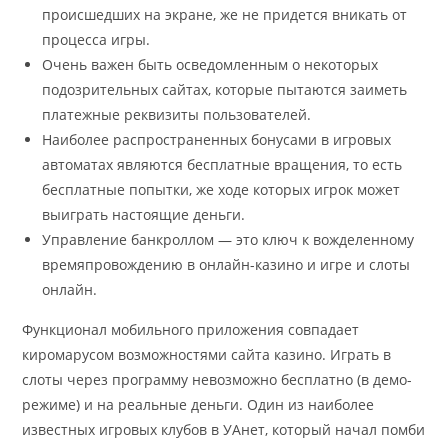
происшедших на экране, же не придется вникать от
процесса игры.
Очень важен быть осведомленным о некоторых
подозрительных сайтах, которые пытаются заиметь
платежные реквизиты пользователей.
Наиболее распространенных бонусами в игровых
автоматах являются бесплатные вращения, то есть
бесплатные попытки, же ходе которых игрок может
выиграть настоящие деньги.
Управление банкроллом — это ключ к вожделенному
времяпровождению в онлайн-казино и игре и слоты
онлайн.
Функционал мобильного приложения совпадает
киромарусом возможностями сайта казино. Играть в
слоты через программу невозможно бесплатно (в демо-
режиме) и на реальные деньги. Один из наиболее
известных игровых клубов в УАнет, который начал помби