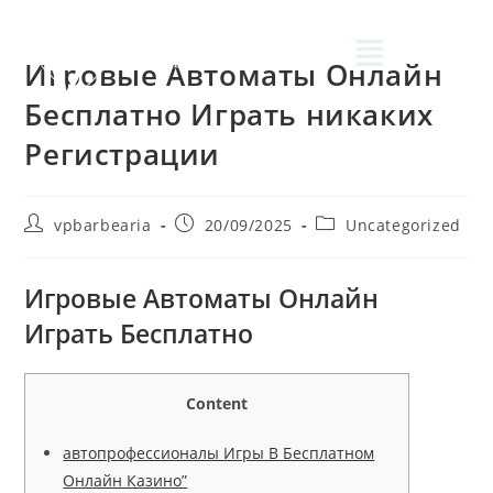
Игровые Автоматы Онлайн
Бесплатно Играть никаких
Регистрации
vpbarbearia
20/09/2025
Uncategorized
Игровые Автоматы Онлайн
Играть Бесплатно
Content
автопрофессионалы Игры В Бесплатном
Онлайн Казино”