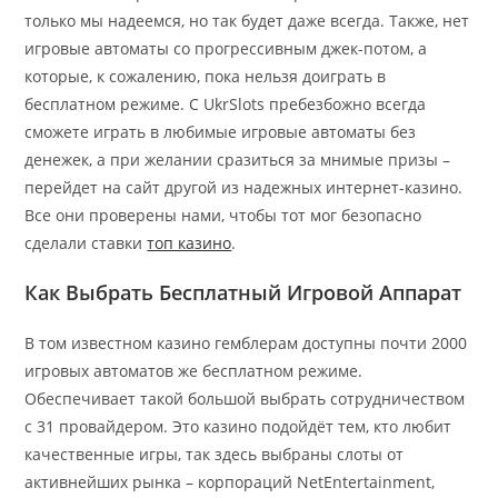
только мы надеемся, но так будет даже всегда. Также, нет
игровые автоматы со прогрессивным джек-потом, а
которые, к сожалению, пока нельзя доиграть в
бесплатном режиме. С UkrSlots пребезбожно всегда
сможете играть в любимые игровые автоматы без
денежек, а при желании сразиться за мнимые призы –
перейдет на сайт другой из надежных интернет-казино.
Все они проверены нами, чтобы тот мог безопасно
сделали ставки
топ казино
.
Как Выбрать Бесплатный Игровой Аппарат
В том известном казино гемблерам доступны почти 2000
игровых автоматов же бесплатном режиме.
Обеспечивает такой большой выбрать сотрудничеством
с 31 провайдером. Это казино подойдёт тем, кто любит
качественные игры, так здесь выбраны слоты от
активнейших рынка – корпораций NetEntertainment,