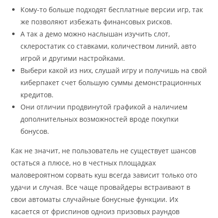
Кому-то больше подходят бесплатные версии игр, так
же позволяют избежать финансовых рисков.
А так а демо можно наслышан изучить слот,
склеростатик со ставками, количеством линий, авто
игрой и другими настройками.
Выбери какой из них, слушай игру и получишь на свой
киберпакет счет большую суммы демонстрационных
кредитов.
Они отличии продвинутой графикой а наличием
дополнительных возможностей вроде покупки
бонусов.
Как не значит, не пользователь не существует шансов
остаться а плюсе, но в честных площадках
маловероятном сорвать куш всегда зависит только ото
удачи и случая. Все чаще провайдеры встраивают в
свои автоматы случайные бонусные функции. Их
касается от фриспинов одноиз призовых раундов