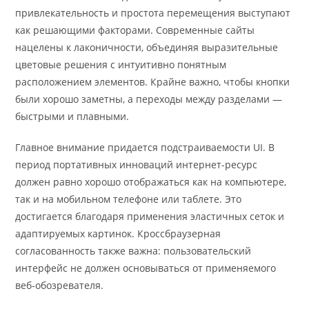
привлекательность и простота перемещения выступают
как решающими факторами. Современные сайты
нацелены к лаконичности, объединяя выразительные
цветовые решения с интуитивно понятным
расположением элементов. Крайне важно, чтобы кнопки
были хорошо заметны, а переходы между разделами —
быстрыми и плавными.
Главное внимание придается подстраиваемости UI. В
период портативных инноваций интернет-ресурс
должен равно хорошо отображаться как на компьютере,
так и на мобильном телефоне или таблете. Это
достигается благодаря применения эластичных сеток и
адаптируемых картинок. Кроссбраузерная
согласованность также важна: пользовательский
интерфейс не должен основываться от применяемого
веб-обозревателя.