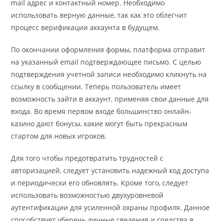
mail адрес и контактный номер. Необходимо
использовать верную данные, так как это облегчит
процесс верификации аккаунта в будущем.
По окончании оформления формы, платформа отправит
на указанный email подтверждающее письмо. С целью
подтверждения учетной записи необходимо кликнуть на
ссылку в сообщении. Теперь пользователь имеет
возможность зайти в аккаунт, применяя свои данные для
входа. Во время первом входе большинство онлайн-
казино дают бонусы, какие могут быть прекрасным
стартом для новых игроков.
Для того чтобы предотвратить трудностей с
авторизацией, следует установить надежный код доступа
и периодически его обновлять. Кроме того, следует
использовать возможностью двухуровневой
аутентификации для усиленной охраны профиля. Данное
способствует уберечь личные сведения и средства в