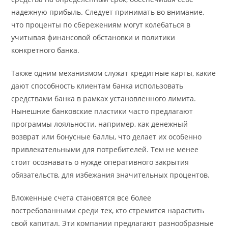
надежную прибыль. Следует принимать во внимание,
что проценты по сбережениям могут колебаться в
учитывая финансовой обстановки и политики
конкретного банка.
Также одним механизмом служат кредитные карты, какие
дают способность клиентам банка использовать
средствами банка в рамках установленного лимита.
Нынешние банковские пластики часто предлагают
программы лояльности, например, как денежный
возврат или бонусные баллы, что делает их особенно
привлекательными для потребителей. Тем не менее
стоит осознавать о нужде оперативного закрытия
обязательств, для избежания значительных процентов.
Вложенные счета становятся все более
востребованными среди тех, кто стремится нарастить
свой капитал. Эти компании предлагают разнообразные