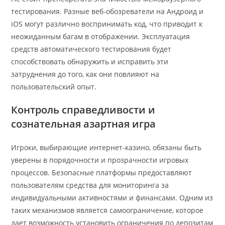
тестирования. Разные веб-обозреватели на Андроид и
iOS могут различно воспринимать код, что приводит к
неожиданным багам в отображении. Эксплуатация
средств автоматического тестирования будет
способствовать обнаружить и исправить эти
затруднения до того, как они повлияют на
пользовательский опыт.
Контроль справедливости и
сознательная азартная игра
Игроки, выбирающие интернет-казино, обязаны быть
уверены в порядочности и прозрачности игровых
процессов. Безопасные платформы предоставляют
пользователям средства для мониторинга за
индивидуальными активностями и финансами. Одним из
таких механизмов является самоограничение, которое
дает возможность установить ограничения по депозитам