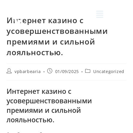
Интернет казино с
усовершенствованными
премиями и сильной
лояльностью.
vpbarbearia
01/09/2025
Uncategorized
Интернет казино с
усовершенствованными
премиями и сильной
лояльностью.