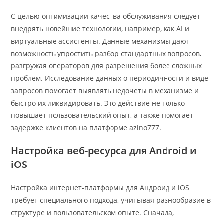
С целью оптимизации качества обслуживания следует
внедрять новейшие технологии, например, как AI и
виртуальные ассистенты. Данные механизмы дают
возможность упростить разбор стандартных вопросов,
разгружая операторов для разрешения более сложных
проблем. Исследование данных о периодичности и виде
запросов помогает выявлять недочеты в механизме и
быстро их ликвидировать. Это действие не только
повышает пользовательский опыт, а также помогает
задержке клиентов на платформе azino777.
Настройка веб-ресурса для Android и
iOS
Настройка интернет-платформы для Андроид и iOS
требует специального подхода, учитывая разнообразие в
структуре и пользовательском опыте. Сначала,