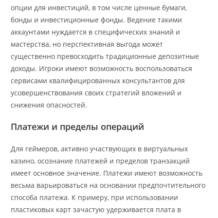
опции для инвестиций, в том числе ценные бумаги,
бонды и инвестиционные фонды. Ведение такими
аккаунтами нуждается в специфических знаний и
мастерства, но перспективная выгода может
существенно превосходить традиционные депозитные
доходы. Игроки имеют возможность воспользоваться
сервисами квалифицированных консультантов для
усовершенствования своих стратегий вложений и
снижения опасностей.
Платежи и пределы операций
Для геймеров, активно участвующих в виртуальных
казино, осознание платежей и пределов транзакций
имеет основное значение. Платежи имеют возможность
весьма варьироваться на основании предпочтительного
способа платежа. К примеру, при использовании
пластиковых карт зачастую удерживается плата в