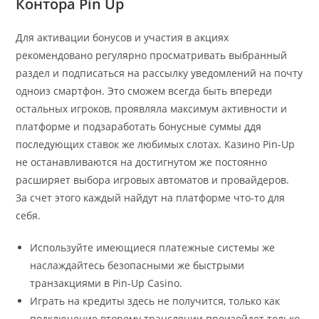
Контора Pin Up
Для активации бонусов и участия в акциях
рекомендовано регулярно просматривать выбранный
раздел и подписаться на рассылку уведомлений на почту
одноиз смартфон. Это сможем всегда быть впереди
остальных игроков, проявляла максимум активности и
платформе и подзаработать бонусные суммы ддя
последующих ставок же любимых слотах. Казино Pin-Up
не останавливаются на достигнутом же постоянно
расширяет выбора игровых автоматов и провайдеров.
За счет этого каждый найдут на платформе что-то для
себя.
Используйте имеющиеся платежные системы же
наслаждайтесь безопасными же быстрыми
транзакциями в Pin-Up Casino.
Играть на кредиты здесь не получится, только как
подключение второму трансляции произойдет только