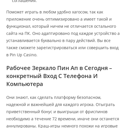
соглашения.
Поможет играть в любом удобно хагосом, так как
приложение очень оптимизировано а имеет такой и
функционал, который ничем не отличается остального
сайта на ПК. Оно адаптировано под каждое устройство а
устанавливается буквально в пару действий. Вы все
также сможете зарегистрироваться или совершить вход
в Pin Up Casino.
Рабочее Зеркало Пин Ап в Сегодня –
конкретный Вход С Телефона И
Компьютера
Они знают, как сделать платформу безопасном,
надежной и важнейшей для каждого игрока. Отыграть
приветственный бонус и выигрыши от фриспинов
необходимо а течение 72 времени, иначе они останется
аннулированы. Краш-игры немного похожи на игровые