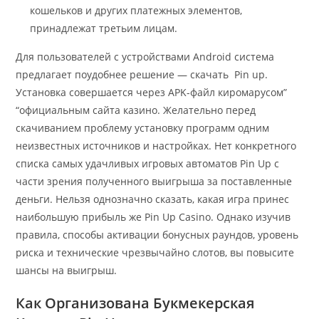
кошельков и других платежных элементов,
принадлежат третьим лицам.
Для пользователей с устройствами Android система
предлагает поудобнее решение — скачать Pin up.
Установка совершается через APK-файл киромарусом”
“официальным сайта казино. Желательно перед
скачиванием проблему установку программ одним
неизвестных источников и настройках. Нет конкретного
списка самых удачливых игровых автоматов Pin Up с
части зрения полученного выигрыша за поставленные
деньги. Нельзя однозначно сказать, какая игра принес
наибольшую прибыль же Pin Up Casino. Однако изучив
правила, способы активации бонусных раундов, уровень
риска и технические чрезвычайно слотов, вы повысите
шансы на выигрыш.
Как Организована Букмекерская