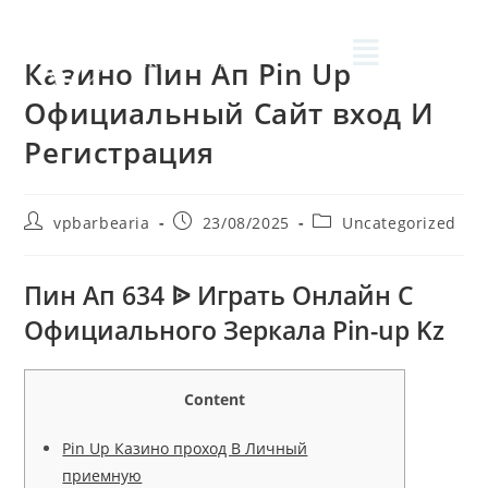
Казино Пин Ап Pin Up
Официальный Сайт вход И
Регистрация
vpbarbearia
23/08/2025
Uncategorized
Пин Ап 634 ᐉ Играть Онлайн С
Официального Зеркала Pin-up Kz
Content
Pin Up Казино проход В Личный
приемную