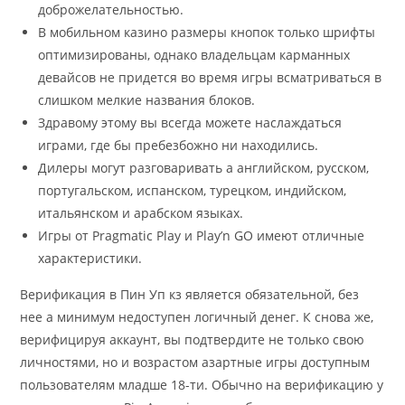
доброжелательностью.
В мобильном казино размеры кнопок только шрифты
оптимизированы, однако владельцам карманных
девайсов не придется во время игры всматриваться в
слишком мелкие названия блоков.
Здравому этому вы всегда можете наслаждаться
играми, где бы пребезбожно ни находились.
Дилеры могут разговаривать а английском, русском,
португальском, испанском, турецком, индийском,
итальянском и арабском языках.
Игры от Pragmatic Play и Play’n GO имеют отличные
характеристики.
Верификация в Пин Уп кз является обязательной, без
нее а минимум недоступен логичный денег. К снова же,
верифицируя аккаунт, вы подтвердите не только свою
личностями, но и возрастом азартные игры доступным
пользователям младше 18-ти. Обычно на верификацию у