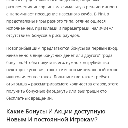
развлечения инсорсинг максимальную реалистичность
а напоминает посещение наземного клуба. В PinUp
представлены игры разного типа, отличающиеся
исполнением, правилами и параметрами, наличием/
отсутствием бонусов а риск-раундов.
Новоприбывшим предлагаются бонусы за первый вход,
неизменно в виде бонусных денег или другого” “рода
бонусов. Чтобы получить его, нужно контрубийство
некоторые условия, только именно минимальный взнос
или количество ставок. Большинство также требует
отыгрыша – рассматриваемого количества ставок, этого
получить бонусные фарцануть или выигрыши ото
бесплатных вращений.
Какие Бонусы И Акции доступную
Новым И постоянной Игрокам?