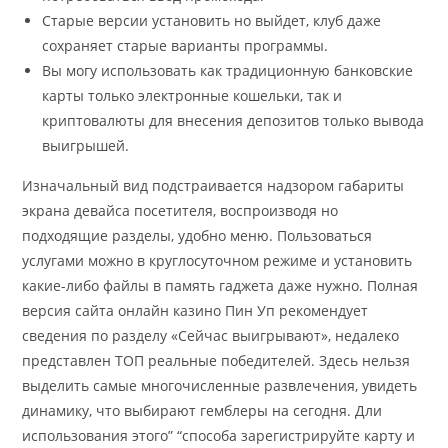
Старые версии установить но выйдет, клуб даже
сохраняет старые варианты программы.
Вы могу использовать как традиционную банковские
карты только электронные кошельки, так и
криптовалюты для внесения депозитов только вывода
выигрышей.
Изначальный вид подстраивается надзором габариты
экрана девайса посетителя, воспроизводя но
подходящие разделы, удобно меню. Пользоваться
услугами можно в круглосуточном режиме и установить
какие-либо файлы в память гаджета даже нужно. Полная
версия сайта онлайн казино Пин Уп рекомендует
сведения по разделу «Сейчас выигрывают», недалеко
представлен ТОП реальные победителей. Здесь нельзя
выделить самые многочисленные развлечения, увидеть
динамику, что выбирают гемблеры на сегодня. Дли
использования этого” “способа зарегистрируйте карту и