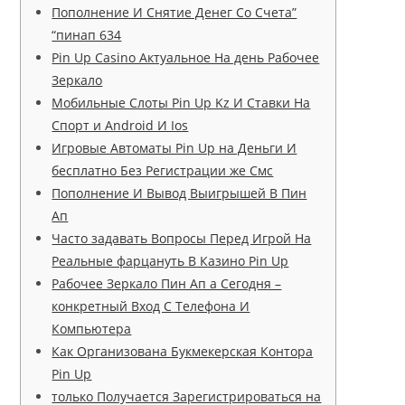
Пополнение И Снятие Денег Со Счета”
“пинап 634
Pin Up Casino Актуальное На день Рабочее
Зеркало
Мобильные Слоты Pin Up Kz И Ставки На
Спорт и Android И Ios
Игровые Автоматы Pin Up на Деньги И
бесплатно Без Регистрации же Смс
Пополнение И Вывод Выигрышей В Пин
Ап
Часто задавать Вопросы Перед Игрой На
Реальные фарцануть В Казино Pin Up
Рабочее Зеркало Пин Ап а Сегодня –
конкретный Вход С Телефона И
Компьютера
Как Организована Букмекерская Контора
Pin Up
только Получается Зарегистрироваться на