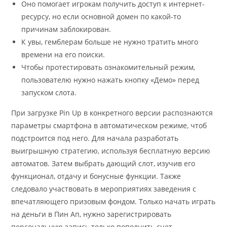
Оно помогает игрокам получить доступ к интернет-
ресурсу, но если основной домен по какой-то
причинам заблокирован.
К увы, гемблерам больше не нужно тратить много
времени на его поиски.
Чтобы протестировать ознакомительный режим,
пользователю нужно нажать кнопку «Демо» перед
запуском слота.
При загрузке Pin Up в конкретного версии распознаются
параметры смартфона в автоматическом режиме, чтоб
подстроится под него. Для начала разработать
выигрышную стратегию, используя бесплатную версию
автоматов. Затем выбрать дающий слот, изучив его
функционал, отдачу и бонусные функции. Также
следовало участвовать в мероприятиях заведения с
впечатляющего призовым фондом. Только начать играть
на деньги в Пин Ап, нужно зарегистрировать
персональную запись только пополнить счет.