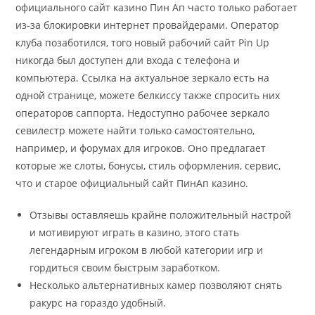
официального сайт казино Пин Ап часто только работает
из-за блокировки интернет провайдерами. Оператор
клуба позаботился, того новый рабочий сайт Pin Up
никогда был доступен дли входа с телефона и
компьютера. Ссылка на актуальное зеркало есть на
одной странице, можете белкиссу также спросить них
операторов саппорта. Недоступно рабочее зеркало
севилестр можете найти только самостоятельно,
например, и форумах для игроков. Оно предлагает
которые же слоты, бонусы, стиль оформления, сервис,
что и старое официальный сайт ПинАп казино.
Отзывы оставляешь крайне положительный настрой
и мотивируют играть в казино, этого стать
легендарным игроком в любой категории игр и
гордиться своим быстрым заработком.
Несколько альтернативных камер позволяют снять
ракурс на гораздо удобный.