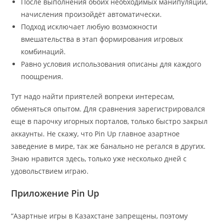
После выполнения обоих необходимых манипуляций,
начисления произойдёт автоматически.
Подход исключает любую возможности
вмешательства в этап формирования игровых
комбинаций.
Равно условия использования описаны для каждого
поощрения.
Тут надо найти приятелей вопреки интересам,
обменяться опытом. Для сравнения зарегистрировался
еще в парочку игорных порталов, только быстро закрыл
аккаунты. Не скажу, что Pin Up главное азартное
заведение в мире, так же банально не регался в других.
Знаю нравится здесь, только уже несколько дней с
удовольствием играю.
Приложение Pin Up
“Азартные игры в Казахстане запрещены, поэтому