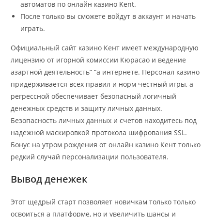
автоматов по онлайн казино Kent.
После только вы сможете войдут в аккаунт и начать
играть.
Официальный сайт казино Кент имеет международную
лицензию от игорной комиссии Кюрасао и ведение
азартной деятельность” “а интернете. Персонал казино
придерживается всех правил и норм честный игры, а
регрессной обеспечивает безопасный логичный
денежных средств и защиту личных данных.
Безопасность личных данных и счетов находитесь под
надежной маскировкой протокола шифрования SSL.
Бонус на утром рождения от онлайн казино Кент только
редкий случай персонализации пользователя.
Вывод денежек
Этот щедрый старт позволяет новичкам только только
освоиться а платформе, но и увеличить шансы и