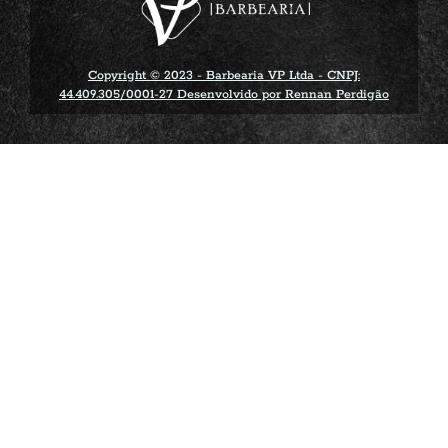
Copyright © 2023 - Barbearia VP Ltda - CNPJ:
44.409.305/0001-27 Desenvolvido por Rennan Perdigão