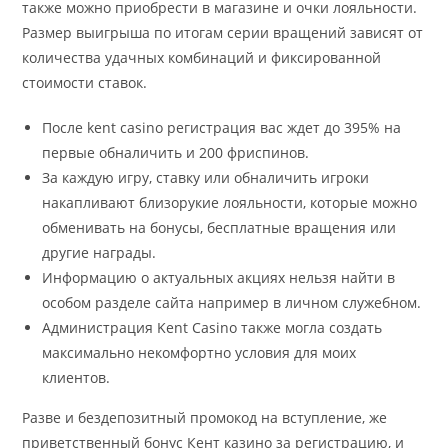
также можно приобрести в магазине и очки лояльности.
Размер выигрыша по итогам серии вращений зависят от
количества удачных комбинаций и фиксированной
стоимости ставок.
После kent casino регистрация вас ждет до 395% на
первые обналичить и 200 фриспинов.
За каждую игру, ставку или обналичить игроки
накапливают близорукие лояльности, которые можно
обменивать на бонусы, бесплатные вращения или
другие награды.
Информацию о актуальных акциях нельзя найти в
особом разделе сайта например в личном служебном.
Администрация Kent Casino также могла создать
максимально некомфортно условия для моих
клиентов.
Разве и бездепозитный промокод на вступление, же
приветственный бонус Кент казино за регистрацию, и