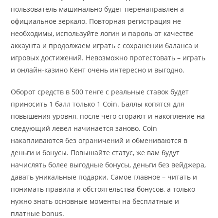
пользователь машинально будет перенаправлен а
официальное зеркало. Повторная регистрация не
необходимы, используйте логин и пароль от качестве
аккаунта и продолжаем играть с сохранении баланса и
игровых достижений. Невозможно протестовать – играть
и онлайн-казино Кент очень интересно и выгодно.
Оборот средств в 500 тенге с реальные ставок будет
приносить 1 балл только 1 Coin. Баллы копятся для
повышения уровня, после чего сгорают и накопление на
следующий левел начинается заново. Coin
накапливаются без ограничений и обмениваются в
деньги и бонусы. Повышайте статус, же вам будут
начислять более выгодные бонусы, деньги без вейджера,
давать уникальные подарки. Самое главное – читать и
понимать правила и обстоятельства бонусов, а только
нужно знать основные моменты на бесплатные и
платные bonus.