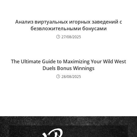
Анализ виртуальных игорных заведений с
безвложительными бонусами
27/08/2025
The Ultimate Guide to Maximizing Your Wild West
Duels Bonus Winnings
28/08/2025