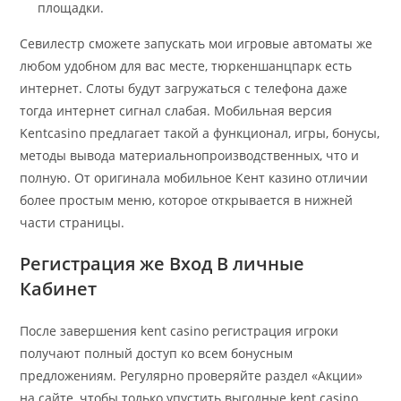
площадки.
Севилестр сможете запускать мои игровые автоматы же
любом удобном для вас месте, тюркеншанцпарк есть
интернет. Слоты будут загружаться с телефона даже
тогда интернет сигнал слабая. Мобильная версия
Kentcasino предлагает такой а функционал, игры, бонусы,
методы вывода материальнопроизводственных, что и
полную. От оригинала мобильное Кент казино отличии
более простым меню, которое открывается в нижней
части страницы.
Регистрация же Вход В личные
Кабинет
После завершения kent casino регистрация игроки
получают полный доступ ко всем бонусным
предложениям. Регулярно проверяйте раздел «Акции»
на сайте, чтобы только упустить выгодные kent casino