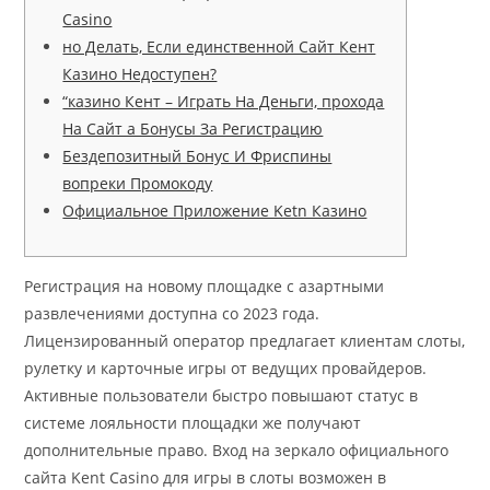
Casino
но Делать, Если единственной Сайт Кент
Казино Недоступен?
“казино Кент – Играть На Деньги, прохода
На Сайт а Бонусы За Регистрацию
Бездепозитный Бонус И Фриспины
вопреки Промокоду
Официальное Приложение Ketn Казино
Регистрация на новому площадке с азартными
развлечениями доступна со 2023 года.
Лицензированный оператор предлагает клиентам слоты,
рулетку и карточные игры от ведущих провайдеров.
Активные пользователи быстро повышают статус в
системе лояльности площадки же получают
дополнительные право. Вход на зеркало официального
сайта Kent Casino для игры в слоты возможен в