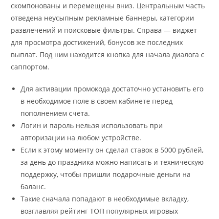
скомпонованы и перемещены вниз. Центральным часть
отведена неусыпным рекламные баннеры, категории
развлечений и поисковые фильтры. Справа ― виджет
для просмотра достижений, бонусов же последних
выплат. Под ним находится кнопка для начала диалога с
саппортом.
Для активации промокода достаточно установить его
в необходимое поле в своем кабинете перед
пополнением счета.
Логин и пароль нельзя использовать при
авторизации на любом устройстве.
Если к этому моменту он сделал ставок в 5000 рублей,
за день до праздника можно написать и техническую
поддержку, чтобы пришли подарочные деньги на
баланс.
Такие сначала попадают в необходимые вкладку,
возглавляя рейтинг ТОП популярных игровых