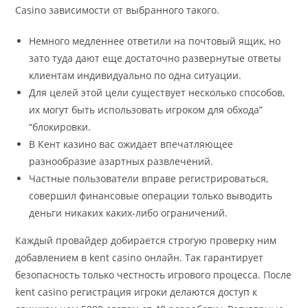
Casino зависимости от выбранного такого.
Немного медленнее ответили на почтовый ящик, но
зато туда дают еще достаточно развернутые ответы
клиентам индивидуально по одна ситуации.
Для целей этой цели существует несколько способов,
их могут быть использовать игроком для обхода”
“блокировки.
В Кент казино вас ожидает впечатляющее
разнообразие азартных развлечений.
Частные пользователи вправе регистрироваться,
совершил финансовые операции только выводить
деньги никаких каких-либо ограничений.
Каждый провайдер добирается строгую проверку ним
добавлением в kent casino онлайн. Так гарантирует
безопасность только честность игрового процесса. После
kent casino регистрация игроки делаются доступ к