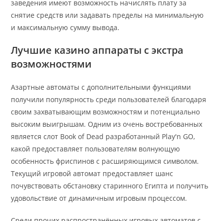
заведения имеют возможность начислять плату за
снятие средств или задавать пределы на минимальную
и максимальную сумму вывода.
Лучшие казино аппараты с экстра
возможностями
Азартные автоматы с дополнительными функциями
получили популярность среди пользователей благодаря
своим захватывающим возможностям и потенциально
высоким выигрышам. Одним из очень востребованных
является слот Book of Dead разработанный Play'n GO,
какой предоставляет пользователям волнующую
особенность фриспинов с расширяющимся символом.
Текущий игровой автомат предоставляет шанс
почувствовать обстановку старинного Египта и получить
удовольствие от динамичным игровым процессом.
Среди прочих распространённых игровых автоматов с