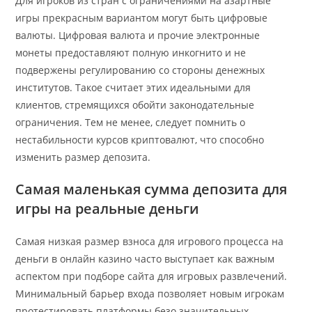
Для игроков из стран с ограничениями на азартные
игры прекрасным вариантом могут быть цифровые
валюты. Цифровая валюта и прочие электронные
монеты предоставляют полную инкогнито и не
подвержены регулированию со стороны денежных
институтов. Такое считает этих идеальными для
клиентов, стремящихся обойти законодательные
ограничения. Тем не менее, следует помнить о
нестабильности курсов криптовалют, что способно
изменить размер депозита.
Самая маленькая сумма депозита для
игры на реальные деньги
Самая низкая размер взноса для игрового процесса на
деньги в онлайн казино часто выступает как важным
аспектом при подборе сайта для игровых развлечений.
Минимальный барьер входа позволяет новым игрокам
протестировать платформы безо значительных