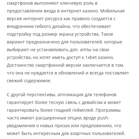
смартфонов выполняют ключевую роль в
предоставлении входа в интернет-казино. Мобильная
версия интернет-ресурса как правило создается с
внедрением гибкого дизайна, что обеспечивает
подстройку под размер экрана устройства. Такое
вариант предназначено для пользователей, которые
выбирают не устанавливать доп. аппы на свои
устройства, но хотят иметь доступ к 1xbet казино.
Достоинство смартфонной версии заключается в том,
что она не нуждается в обновлений и всегда поставляет
свежий содержимое.
С другой перспективы, аппликация для телефонов
гарантирует более тесную связь с девайсом и может
гарантировать более гладкий геймплей. Программы
часто имеют расширенные опции, вроде push-
уведомления о новых призах или предложениях, что
может быть интересным для азартных пользователей.