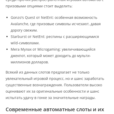
призовыми опциями стоит выделить:
Gonzo's Quest от NetEnt: особенная возможность
Avalanche, где призовые символы исчезают, давая
дорогу свежим.
Starburst от NetEnt: респины с расширяющимися
wild-символами.
Мега Мулах от Microgaming: увеличивающийся
джекпот, который может доходить до мульти-
миллионов долларов.
Всякий из данных слотов предлагает не только
увлекательный игровой процесс, но и шанс заработать
существенные вознаграждения. Пользователи высоко
оценивают их за оригинальные особенности и шанс
испытать удачу в гонке за значительные награды.
Современные автоматные слоты и их