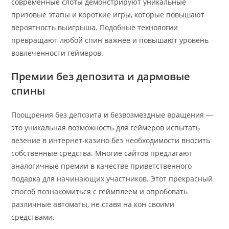
современные слоты демонстрируют уникальные
призовые этапы и короткие игры, которые повышают
вероятность выигрыша. Подобные технологии
превращают любой спин важнее и повышают уровень
вовлеченности геймеров.
Премии без депозита и дармовые
спины
Поощрения без депозита и безвозмездные вращения —
это уникальная возможность для геймеров испытать
везение в интернет-казино без необходимости вносить
собственные средства. Многие сайтов предлагают
аналогичные премии в качестве приветственного
подарка для начинающих участников. Этот прекрасный
способ познакомиться с геймплеем и опробовать
различные автоматы, не ставя на кон своими
средствами.