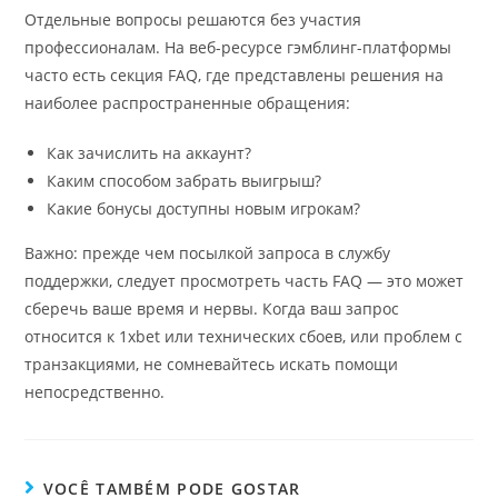
Отдельные вопросы решаются без участия
профессионалам. На веб-ресурсе гэмблинг-платформы
часто есть секция FAQ, где представлены решения на
наиболее распространенные обращения:
Как зачислить на аккаунт?
Каким способом забрать выигрыш?
Какие бонусы доступны новым игрокам?
Важно: прежде чем посылкой запроса в службу
поддержки, следует просмотреть часть FAQ — это может
сберечь ваше время и нервы. Когда ваш запрос
относится к 1xbet или технических сбоев, или проблем с
транзакциями, не сомневайтесь искать помощи
непосредственно.
VOCÊ TAMBÉM PODE GOSTAR