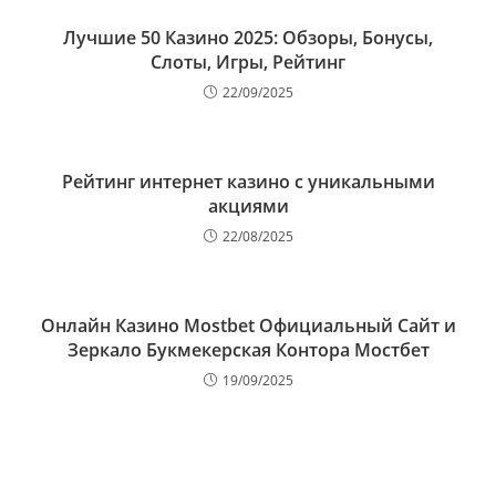
Лучшие 50 Казино 2025: Обзоры, Бонусы,
Слоты, Игры, Рейтинг
22/09/2025
Рейтинг интернет казино с уникальными
акциями
22/08/2025
Онлайн Казино Mostbet Официальный Сайт и
Зеркало Букмекерская Контора Мостбет
19/09/2025