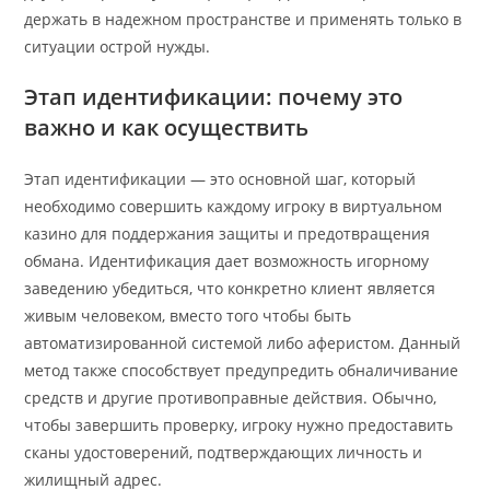
держать в надежном пространстве и применять только в
ситуации острой нужды.
Этап идентификации: почему это
важно и как осуществить
Этап идентификации — это основной шаг, который
необходимо совершить каждому игроку в виртуальном
казино для поддержания защиты и предотвращения
обмана. Идентификация дает возможность игорному
заведению убедиться, что конкретно клиент является
живым человеком, вместо того чтобы быть
автоматизированной системой либо аферистом. Данный
метод также способствует предупредить обналичивание
средств и другие противоправные действия. Обычно,
чтобы завершить проверку, игроку нужно предоставить
сканы удостоверений, подтверждающих личность и
жилищный адрес.