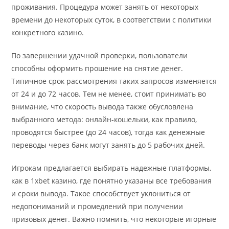
проживания. Процедура может занять от некоторых
времени до некоторых суток, в соответствии с политики
конкретного казино.
По завершении удачной проверки, пользователи
способны оформить прошение на снятие денег.
Типичное срок рассмотрения таких запросов изменяется
от 24 и до 72 часов. Тем не менее, стоит принимать во
внимание, что скорость вывода также обусловлена
выбранного метода: онлайн-кошельки, как правило,
проводятся быстрее (до 24 часов), тогда как денежные
переводы через банк могут занять до 5 рабочих дней.
Игрокам предлагается выбирать надежные платформы,
как в 1xbet казино, где понятно указаны все требования
и сроки вывода. Такое способствует уклониться от
недопониманий и промедлений при получении
призовых денег. Важно помнить, что некоторые игорные