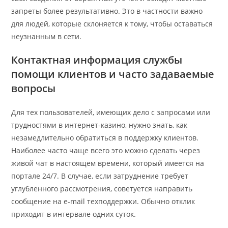
запреты более результативно. Это в частности важно
для людей, которые склоняется к тому, чтобы оставаться
неузнанным в сети.
Контактная информация службы
помощи клиентов и часто задаваемые
вопросы
Для тех пользователей, имеющих дело с запросами или
трудностями в интернет-казино, нужно знать, как
незамедлительно обратиться в поддержку клиентов.
Наиболее часто чаще всего это можно сделать через
живой чат в настоящем времени, который имеется на
портале 24/7. В случае, если затруднение требует
углубленного рассмотрения, советуется направить
сообщение на e-mail техподдержки. Обычно отклик
приходит в интервале одних суток.