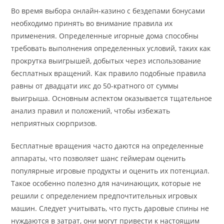
Во время выбора онлайн-казино с бездепами бонусами
необходимо принять во внимание правила их
применения. Определенные игорные дома способны
требовать выполнения определенных условий, таких как
прокрутка выигрышей, добытых через использование
бесплатных вращений. Как правило подобные правила
равны от двадцати икс до 50-кратного от суммы
выигрыша. Основным аспектом оказывается тщательное
анализ правил и положений, чтобы избежать
неприятных сюрпризов.
Бесплатные вращения часто даются на определенные
аппараты, что позволяет шанс геймерам оценить
популярные игровые продукты и оценить их потенциал.
Такое особенно полезно для начинающих, которые не
решили с определением предпочтительных игровых
машин. Следует учитывать, что пусть даровые спины не
нуждаются в затрат, они могут привести к настоящим