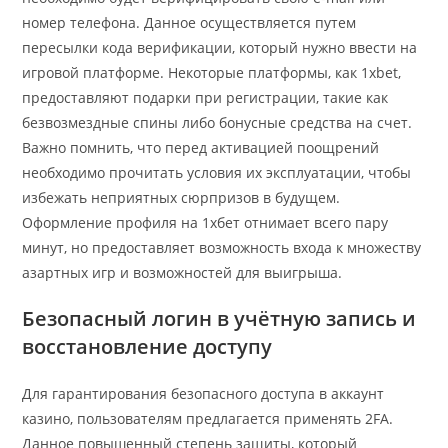
номер телефона. Данное осуществляется путем
пересылки кода верификации, который нужно ввести на
игровой платформе. Некоторые платформы, как 1xbet,
предоставляют подарки при регистрации, такие как
безвозмездные спины либо бонусные средства на счет.
Важно помнить, что перед активацией поощрений
необходимо прочитать условия их эксплуатации, чтобы
избежать неприятных сюрпризов в будущем.
Оформление профиля на 1хбет отнимает всего пару
минут, но предоставляет возможность входа к множеству
азартных игр и возможностей для выигрыша.
Безопасный логин в учётную запись и
восстановление доступу
Для гарантирования безопасного доступа в аккаунт
казино, пользователям предлагается применять 2FA.
Данное повышенный степень защиты, который