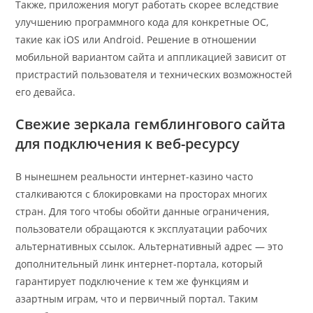
Также, приложения могут работать скорее вследствие
улучшению программного кода для конкретные ОС,
такие как iOS или Android. Решение в отношении
мобильной вариантом сайта и аппликацией зависит от
пристрастий пользователя и технических возможностей
его девайса.
Свежие зеркала гемблингового сайта
для подключения к веб-ресурсу
В нынешнем реальности интернет-казино часто
сталкиваются с блокировками на просторах многих
стран. Для того чтобы обойти данные ограничения,
пользователи обращаются к эксплуатации рабочих
альтернативных ссылок. Альтернативный адрес — это
дополнительный линк интернет-портала, который
гарантирует подключение к тем же функциям и
азартным играм, что и первичный портал. Таким