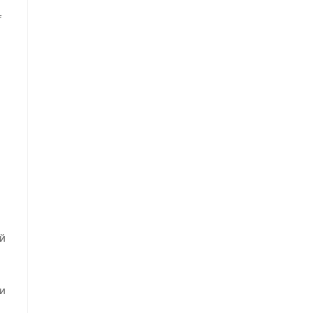
f
ой
ли