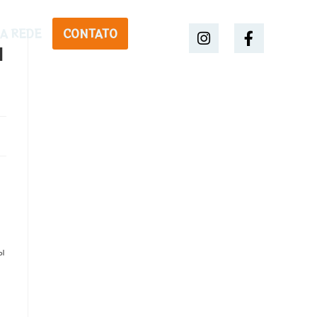
A REDE
CONTATO
и
ы