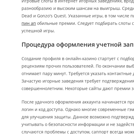
Игровые слоты в интернет игорных заведениях, врод
разнообразию и высоким шансам на выигрыш. Среди по
Dead и Gonzo's Quest. Указанные игры, в том числе 
пин ап
обильные премии. Следует подбирать слоты с
успешной игры.
Процедура оформления учетной зап
Создание профиля в онлайн-казино стартует с подбо
рецензиям прочих пользователей. По окончании выбо
отнимает пару минут. Требуется указать контактные
Зачастую игорные заведения требует подтверждения
совершеннолетним. Некоторые сайты дают премии за
После удачного оформления аккаунта начинается про
логин и код доступа. Однако многие современные 
для улучшения защиты. Данное возможно подтвержд
учитывать о безопасности информации и не задейств
случаются проблемы с доступом, саппорт всегда може