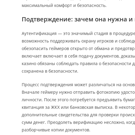
максимальный комфорт и безопасность.
Подтверждение: зачем она нужна и 
Аутентификация — это значимый стадия в процедуре
возможность поддерживать охрану игроков и соблюд
обезопасить геймеров открыто от обмана и предотвр
включает включает в себя подачу документов, дока
казино обязаны соблюдать правила о безопасности д
сохранена в безопасности.
Процесс подтверждения может различаться на основа
Вначале геймеру нужно отправить фотокопию удосто
личности. После этого потребуется предъявить бум
квитанция за ЖКХ или банковская выписка. В некото
дополнительные свидетельства для проверки происх
сумм денег. Преодолеть верификацию несложно, ког
разборчивые копии документов.