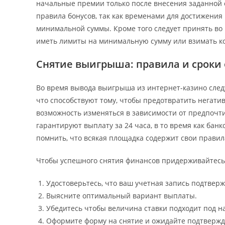
начальные премии только после внесения заданной
правила бонусов, так как временами для достижени
минимальной суммы. Кроме того следует принять во 
иметь лимиты на минимальную сумму или взимать к
Снятие выигрыша: правила и сроки 
Во время вывода выигрыша из интернет-казино сле
что способствуют тому, чтобы предотвратить негат
возможность изменяться в зависимости от предпочти
гарантируют выплату за 24 часа, в то время как бан
помнить, что всякая площадка содержит свои правил
Чтобы успешного снятия финансов придерживайтесь
Удостоверьтесь, что ваш учетная запись подтверж
Выясните оптимальный вариант выплаты.
Убедитесь чтобы величина ставки подходит под 
Оформите форму на снятие и ожидайте подтвержд