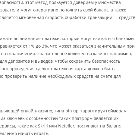
зопасности, этот метод пользуется доверием у множества
ьзователи могут оперативно пополнить свой баланс, а также
вляется мгновенная скорость обработки транзакций — средст
имать во внимание платежи, которые могут взиматься банками
 равняется от 1% до 3%, что может оказаться значительным при
 на ограничения: значительное количество казино, например,
ля депозитов и выводов, чтобы сохранить безопасность
ного проведения сделок платежная карта должна быть
о проверить наличие необходимых средств на счете для
ляющей онлайн-казино, типа pin up, гарантируя геймерам
из ключевых особенностей таких платформ является их
висы, такие как Skrill или Neteller, поступают на баланс
едленно начать играть.