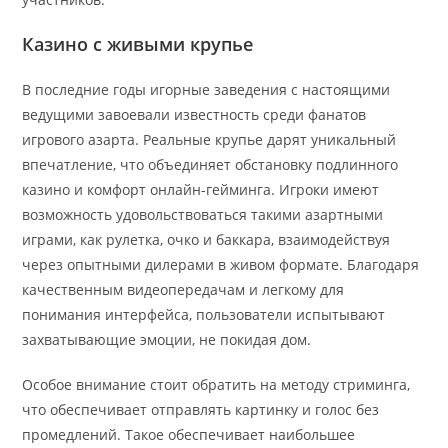
Казино с живыми крупье
В последние годы игорные заведения с настоящими
ведущими завоевали известность среди фанатов
игрового азарта. Реальные крупье дарят уникальный
впечатление, что объединяет обстановку подлинного
казино и комфорт онлайн-гейминга. Игроки имеют
возможность удовольствоваться такими азартными
играми, как рулетка, очко и баккара, взаимодействуя
через опытными дилерами в живом формате. Благодаря
качественным видеопередачам и легкому для
понимания интерфейса, пользователи испытывают
захватывающие эмоции, не покидая дом.
Особое внимание стоит обратить на методу стриминга,
что обеспечивает отправлять картинку и голос без
промедлений. Такое обеспечивает наибольшее