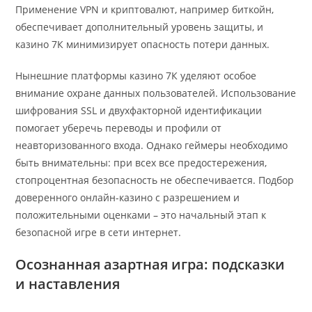
Применение VPN и криптовалют, например биткойн,
обеспечивает дополнительный уровень защиты, и
казино 7К минимизирует опасность потери данных.
Нынешние платформы казино 7К уделяют особое
внимание охране данных пользователей. Использование
шифрования SSL и двухфакторной идентификации
помогает уберечь переводы и профили от
неавторизованного входа. Однако геймеры необходимо
быть внимательны: при всех все предостережения,
стопроцентная безопасность не обеспечивается. Подбор
доверенного онлайн-казино с разрешением и
положительными оценками – это начальный этап к
безопасной игре в сети интернет.
Осознанная азартная игра: подсказки
и наставления