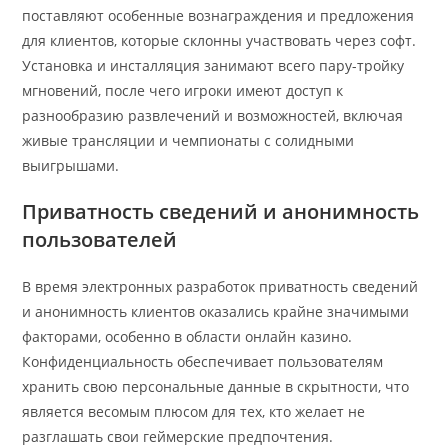
поставляют особенные вознаграждения и предложения
для клиентов, которые склонны участвовать через софт.
Установка и инсталляция занимают всего пару-тройку
мгновений, после чего игроки имеют доступ к
разнообразию развлечений и возможностей, включая
живые трансляции и чемпионаты с солидными
выигрышами.
Приватность сведений и анонимность
пользователей
В время электронных разработок приватность сведений
и анонимность клиентов оказались крайне значимыми
факторами, особенно в области онлайн казино.
Конфиденциальность обеспечивает пользователям
хранить свою персональные данные в скрытности, что
является весомым плюсом для тех, кто желает не
разглашать свои геймерские предпочтения.