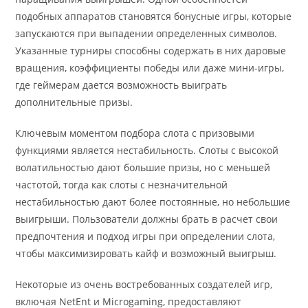
подобных аппаратов становятся бонусные игры, которые
запускаются при выпадении определенных символов.
Указанные турниры способны содержать в них даровые
вращения, коэффициенты победы или даже мини-игры,
где геймерам дается возможность выиграть
дополнительные призы.
Ключевым моментом подбора слота с призовыми
функциями является нестабильность. Слоты с высокой
волатильностью дают большие призы, но с меньшей
частотой, тогда как слоты с незначительной
нестабильностью дают более постоянные, но небольшие
выигрыши. Пользователи должны брать в расчет свои
предпочтения и подход игры при определении слота,
чтобы максимизировать кайф и возможный выигрыш.
Некоторые из очень востребованных создателей игр,
включая NetEnt и Microgaming, предоставляют