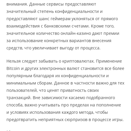
внимания. Данные сервисы предоставляют
значительный степень конфиденциальности и
предоставляют шанс геймерам уклоняться от прямого
взаимодействия с банковскими счетами. Кроме того,
значительное количество онлайн-казино дают премии
за использование конкретных вариантов внесения
средств, что увеличивает выгоду от процесса.
Нельзя следует забывать о криптовалютах. Применение
Bitcoin и других электронных валют становится все более
популярным благодаря их конфиденциальности и
минимальным сборам. Данное в частности важно для тех
пользователей, что ценят приватность своих
транзакций. Вне зависимости касаемо подобранного
способа, важно учитывать про пределах на пополнение
и условиях использования каждого метода, чтобы
предотвратить неприятных сюрпризов в процессе игры.