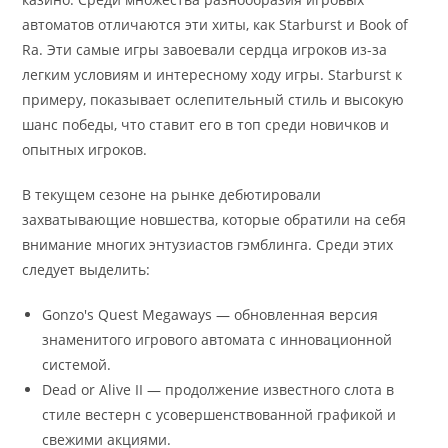
автоматов отличаются эти хиты, как Starburst и Book of
Ra. Эти самые игры завоевали сердца игроков из-за
легким условиям и интересному ходу игры. Starburst к
примеру, показывает ослепительный стиль и высокую
шанс победы, что ставит его в топ среди новичков и
опытных игроков.
В текущем сезоне на рынке дебютировали
захватывающие новшества, которые обратили на себя
внимание многих энтузиастов гэмблинга. Среди этих
следует выделить:
Gonzo's Quest Megaways — обновленная версия
знаменитого игрового автомата с инновационной
системой.
Dead or Alive II — продолжение известного слота в
стиле вестерн с усовершенствованной графикой и
свежими акциями.