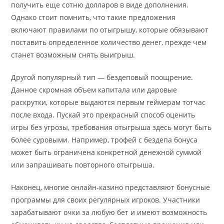
получить еще сотню долларов в виде дополнения.
Однако стоит помнить, что такие предложения
включают правилами по отыгрышу, которые обязывают
поставить определенное количество денег, прежде чем
станет возможным снять выигрыш.
Другой популярный тип — бездеповый поощрение.
Данное скромная объем капитала или даровые
раскрутки, которые выдаются первым геймерам тотчас
после входа. Пускай это прекрасный способ оценить
игры без угрозы, требования отыгрыша здесь могут быть
более суровыми. Например, трофей с бездепа бонуса
может быть ограничена конкретной денежной суммой
или запрашивать повторного отыгрыша.
Наконец, многие онлайн-казино представляют бонусные
программы для своих регулярных игроков. Участники
зарабатывают очки за любую бет и имеют возможность