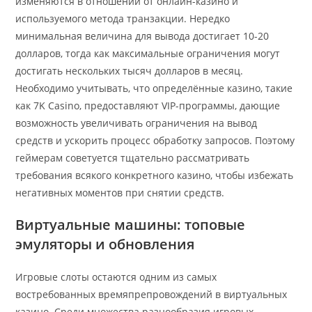
изменяются в отношении от онлайн-казино и
используемого метода транзакции. Нередко
минимальная величина для вывода достигает 10-20
долларов, тогда как максимальные ограничения могут
достигать нескольких тысяч долларов в месяц.
Необходимо учитывать, что определённые казино, такие
как 7K Casino, предоставляют VIP-программы, дающие
возможность увеличивать ограничения на вывод
средств и ускорить процесс обработку запросов. Поэтому
геймерам советуется тщательно рассматривать
требования всякого конкретного казино, чтобы избежать
негативных моментов при снятии средств.
Виртуальные машины: топовые
эмуляторы и обновления
Игровые слоты остаются одним из самых
востребованных времяпрепровождений в виртуальных
казино. Среди множества разнообразия игровых