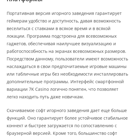
Портативная версия игорного заведения гарантирует
геймерам удобство и доступность, давая возможность
веселиться с ставками в всякое время и в всякой
локации. Программа подстроена для всевозможных
гаджетов, обеспечивая наилучшее визуализацию и
работоспособность на экранах всевозможных размеров.
Посредством данному, пользователи имеют возможность
наслаждаться в свои предпочитаемые игровые машины
или табличные игры без необходимости инсталлировать
дополнительные программы. Интерфейс смартфонной
вариации 7K Casino логично понятен, что позволяет
легко находить путь даже новичкам.
Скачиваемое софт игорного заведения дает еще больше
функций. Оно гарантирует более устойчивое стабильное
коннект и быстрее загружается по сопоставлению с
браузерной версией. Кроме того, большинство софт