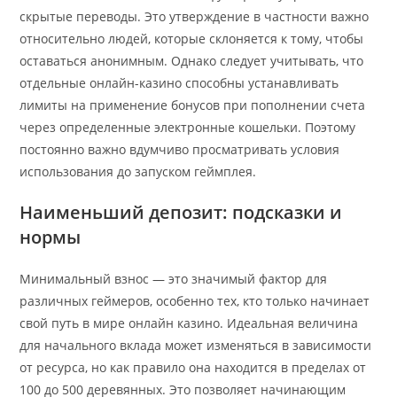
скрытые переводы. Это утверждение в частности важно
относительно людей, которые склоняется к тому, чтобы
оставаться анонимным. Однако следует учитывать, что
отдельные онлайн-казино способны устанавливать
лимиты на применение бонусов при пополнении счета
через определенные электронные кошельки. Поэтому
постоянно важно вдумчиво просматривать условия
использования до запуском геймплея.
Наименьший депозит: подсказки и
нормы
Минимальный взнос — это значимый фактор для
различных геймеров, особенно тех, кто только начинает
свой путь в мире онлайн казино. Идеальная величина
для начального вклада может изменяться в зависимости
от ресурса, но как правило она находится в пределах от
100 до 500 деревянных. Это позволяет начинающим