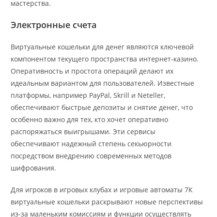
мастерства.
Электронные счета
Виртуальные кошельки для денег являются ключевой
компонентом текущего пространства интернет-казино.
Оперативность и простота операций делают их
идеальным вариантом для пользователей. Известные
платформы, например PayPal, Skrill и Neteller,
обеспечивают быстрые депозиты и снятие денег, что
особенно важно для тех, кто хочет оперативно
распоряжаться выигрышами. Эти сервисы
обеспечивают надежный степень секьюрности
посредством внедрению современных методов
шифрования.
Для игроков в игровых клубах и игровые автоматы 7К
виртуальные кошельки раскрывают новые перспективы
из-за маленьким комиссиям и функции осуществлять