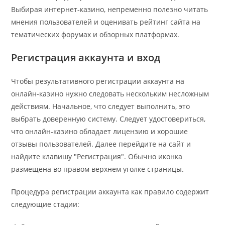
Выбирая интернет-казино, непременно полезно читать
мнения пользователей и оценивать рейтинг сайта на
тематических форумах и обзорных платформах.
Регистрация аккаунта и вход
Чтобы результативного регистрации аккаунта на
онлайн-казино нужно следовать нескольким несложным
действиям. Начальное, что следует выполнить, это
выбрать доверенную систему. Следует удостовериться,
что онлайн-казино обладает лицензию и хорошие
отзывы пользователей. Далее перейдите на сайт и
найдите клавишу "Регистрация". Обычно иконка
размещена во правом верхнем уголке страницы.
Процедура регистрации аккаунта как правило содержит
следующие стадии: