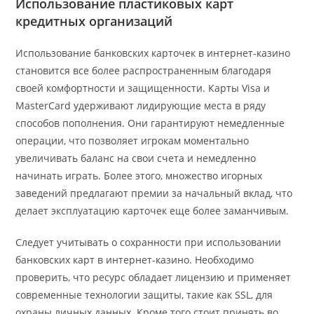
Использование пластиковых карт
кредитных организаций
Использование банковских карточек в интернет-казино
становится все более распространенным благодаря
своей комфортности и защищенности. Карты Visa и
MasterCard удерживают лидирующие места в ряду
способов пополнения. Они гарантируют немедленные
операции, что позволяет игрокам моментально
увеличивать баланс на свои счета и немедленно
начинать играть. Более этого, множество игорных
заведений предлагают премии за начальный вклад, что
делает эксплуатацию карточек еще более заманчивым.
Следует учитывать о сохранности при использовании
банковских карт в интернет-казино. Необходимо
проверить, что ресурс обладает лицензию и применяет
современные технологии защиты, такие как SSL, для
охраны личных данных. Кроме того стоит принять во