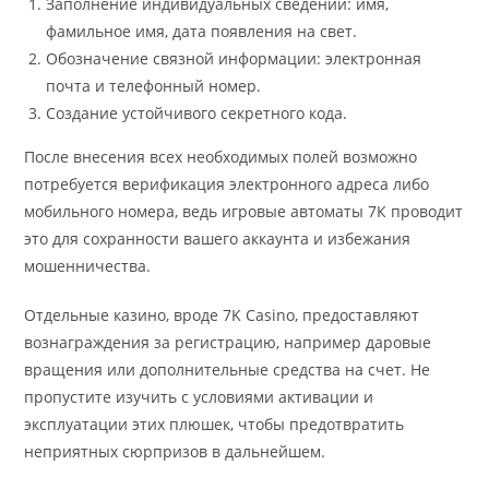
Заполнение индивидуальных сведений: имя,
фамильное имя, дата появления на свет.
Обозначение связной информации: электронная
почта и телефонный номер.
Создание устойчивого секретного кода.
После внесения всех необходимых полей возможно
потребуется верификация электронного адреса либо
мобильного номера, ведь игровые автоматы 7К проводит
это для сохранности вашего аккаунта и избежания
мошенничества.
Отдельные казино, вроде 7K Casino, предоставляют
вознаграждения за регистрацию, например даровые
вращения или дополнительные средства на счет. Не
пропустите изучить с условиями активации и
эксплуатации этих плюшек, чтобы предотвратить
неприятных сюрпризов в дальнейшем.