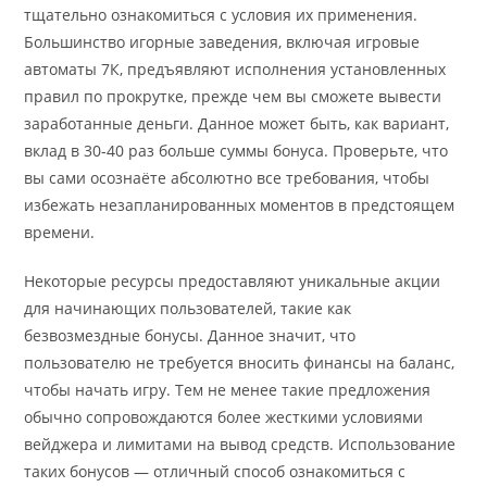
тщательно ознакомиться с условия их применения.
Большинство игорные заведения, включая игровые
автоматы 7К, предъявляют исполнения установленных
правил по прокрутке, прежде чем вы сможете вывести
заработанные деньги. Данное может быть, как вариант,
вклад в 30-40 раз больше суммы бонуса. Проверьте, что
вы сами осознаёте абсолютно все требования, чтобы
избежать незапланированных моментов в предстоящем
времени.
Некоторые ресурсы предоставляют уникальные акции
для начинающих пользователей, такие как
безвозмездные бонусы. Данное значит, что
пользователю не требуется вносить финансы на баланс,
чтобы начать игру. Тем не менее такие предложения
обычно сопровождаются более жесткими условиями
вейджера и лимитами на вывод средств. Использование
таких бонусов — отличный способ ознакомиться с