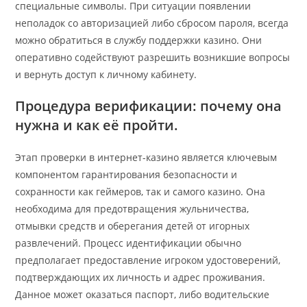
специальные символы. При ситуации появлении
неполадок со авторизацией либо сбросом пароля, всегда
можно обратиться в службу поддержки казино. Они
оперативно содействуют разрешить возникшие вопросы
и вернуть доступ к личному кабинету.
Процедура верификации: почему она
нужна и как её пройти.
Этап проверки в интернет-казино является ключевым
компонентом гарантирования безопасности и
сохранности как геймеров, так и самого казино. Она
необходима для предотвращения жульничества,
отмывки средств и оберегания детей от игорных
развлечений. Процесс идентификации обычно
предполагает предоставление игроком удостоверений,
подтверждающих их личность и адрес проживания.
Данное может оказаться паспорт, либо водительские