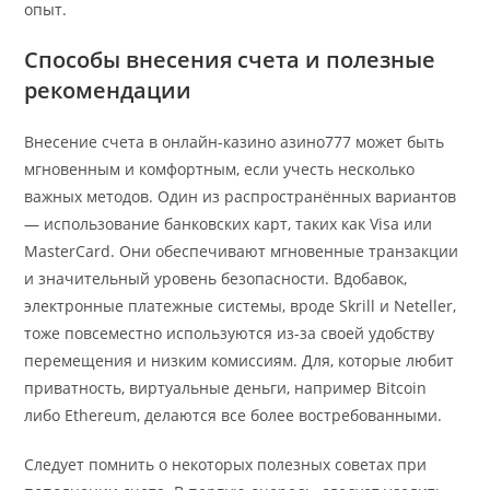
опыт.
Способы внесения счета и полезные
рекомендации
Внесение счета в онлайн-казино азино777 может быть
мгновенным и комфортным, если учесть несколько
важных методов. Один из распространённых вариантов
— использование банковских карт, таких как Visa или
MasterCard. Они обеспечивают мгновенные транзакции
и значительный уровень безопасности. Вдобавок,
электронные платежные системы, вроде Skrill и Neteller,
тоже повсеместно используются из-за своей удобству
перемещения и низким комиссиям. Для, которые любит
приватность, виртуальные деньги, например Bitcoin
либо Ethereum, делаются все более востребованными.
Следует помнить о некоторых полезных советах при