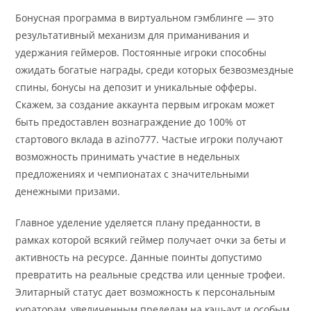
Бонусная программа в виртуальном гэмблинге — это
результативный механизм для приманивания и
удержания геймеров. Постоянные игроки способны
ожидать богатые награды, среди которых безвозмездные
спины, бонусы на депозит и уникальные офферы.
Скажем, за создание аккаунта первым игрокам может
быть предоставлен вознаграждение до 100% от
стартового вклада в azino777. Частые игроки получают
возможность принимать участие в недельных
предложениях и чемпионатах с значительными
денежными призами.
Главное уделение уделяется плану преданности, в
рамках которой всякий геймер получает очки за беты и
активность на ресурсе. Данные поинты допустимо
превратить на реальные средства или ценные трофеи.
Элитарный статус дает возможность к персональным
кураторам, увеличенным пределам на кэш-аут и особым