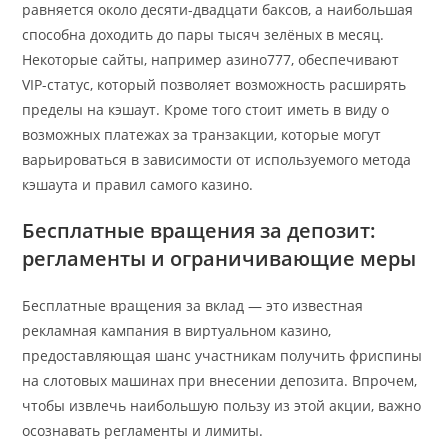
равняется около десяти-двадцати баксов, а наибольшая
способна доходить до пары тысяч зелёных в месяц.
Некоторые сайты, например азино777, обеспечивают
VIP-статус, который позволяет возможность расширять
пределы на кэшаут. Кроме того стоит иметь в виду о
возможных платежах за транзакции, которые могут
варьироваться в зависимости от используемого метода
кэшаута и правил самого казино.
Бесплатные вращения за депозит:
регламенты и ограничивающие меры
Бесплатные вращения за вклад — это известная
рекламная кампания в виртуальном казино,
предоставляющая шанс участникам получить фриспины
на слотовых машинах при внесении депозита. Впрочем,
чтобы извлечь наибольшую пользу из этой акции, важно
осознавать регламенты и лимиты.