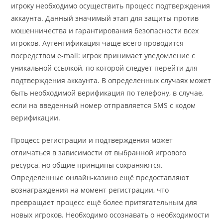
игроку необходимо осуществить процесс подтверждения
аккаунта. Данный значимый этап для защиты против
мошенничества и гарантирования безопасности всех
игроков. Аутентификация чаще всего проводится
посредством e-mail: игрок принимает уведомление с
уникальной ссылкой, по которой следует перейти для
подтверждения аккаунта. В определенных случаях может
быть необходимой верификация по телефону, в случае,
если на введенный номер отправляется SMS с кодом
верификации.
Процесс регистрации и подтверждения может
отличаться в зависимости от выбранной игрового
ресурса, но общие принципы сохраняются.
Определенные онлайн-казино ещё предоставляют
вознаграждения на момент регистрации, что
превращает процесс ещё более притягательным для
новых игроков. Необходимо осознавать о необходимости