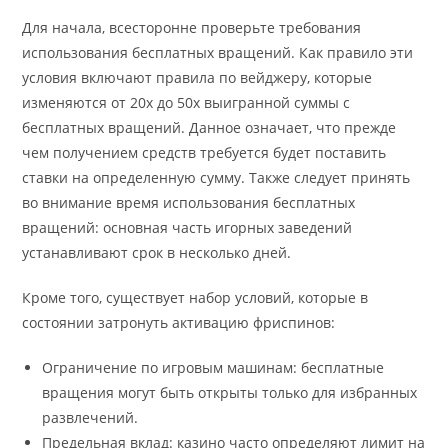
Для начала, всесторонне проверьте требования
использования бесплатных вращений. Как правило эти
условия включают правила по вейджеру, которые
изменяются от 20x до 50x выигранной суммы с
бесплатных вращений. Данное означает, что прежде
чем получением средств требуется будет поставить
ставки на определенную сумму. Также следует принять
во внимание время использования бесплатных
вращений: основная часть игорных заведений
устанавливают срок в несколько дней.
Кроме того, существует набор условий, которые в
состоянии затронуть активацию фриспинов:
Ограничение по игровым машинам: бесплатные
вращения могут быть открыты только для избранных
развлечений.
Предельная вклад: казино часто определяют лимит на