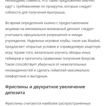
Необходимо помнить, что такие предложения обычно
идут с требованиями по прокрутке, которые следует
соблюсти для получения выигрыша.
Во время определения казино с предоставлением
акциями на минимально возможный депозит следует
учитывать официальное разрешение и имидж
учреждения. Надежные игровые клубы, такие как Maxbet,
предлагают открытые условия и справедливую азартную
игру. Кроме того, желательно изучить обзоры иных
геймеров и прочитать правилами получения бонусов.
Такое способствует уберечься от нежелательных
неожиданностей и сделать геймплей максимально
комфортным и выгодным.
Фриспины и двукратное увеличение
депозита
Фриспины считаются наиболее распространённых