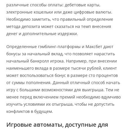
различные способы оплаты: дебетовые карты,
электронные кошельки или даже цифровые валюты.
Необходимо заметить, что правильный определение
метода депозита может сказаться на темп внесения
денег и дополнительные издержки.
Определенные гэмблинг-платформы и Максбет дают
бонусы за начальный вклад, что позволяет нарастить
начальный банкролл игрока. Например, при внесении
наименьшего вклада в размере тысячи рублей, клиент
может воспользоваться бонус в размере сто процентов
от суммы пополнения. Данный отличный способ начать
игру с большими возможностями для выигрыша. Тем не
менее перед включением премий необходимо вдумчиво
изучить условиями их отыгрыша, чтобы не допустить
конфликтов в будущем.
Игровые автоматы, доступные для