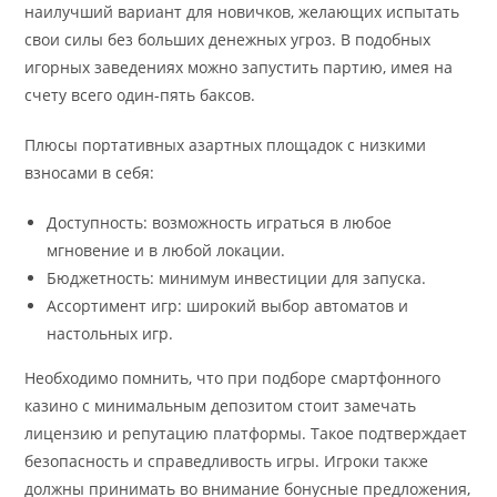
наилучший вариант для новичков, желающих испытать
свои силы без больших денежных угроз. В подобных
игорных заведениях можно запустить партию, имея на
счету всего один-пять баксов.
Плюсы портативных азартных площадок с низкими
взносами в себя:
Доступность: возможность играться в любое
мгновение и в любой локации.
Бюджетность: минимум инвестиции для запуска.
Ассортимент игр: широкий выбор автоматов и
настольных игр.
Необходимо помнить, что при подборе смартфонного
казино с минимальным депозитом стоит замечать
лицензию и репутацию платформы. Такое подтверждает
безопасность и справедливость игры. Игроки также
должны принимать во внимание бонусные предложения,