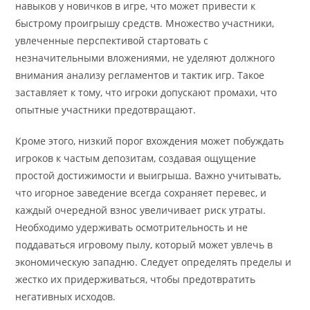
навыков у новичков в игре, что может привести к
быстрому проигрышу средств. Множество участники,
увлеченные перспективой стартовать с
незначительными вложениями, не уделяют должного
внимания анализу регламентов и тактик игр. Такое
заставляет к тому, что игроки допускают промахи, что
опытные участники предотвращают.
Кроме этого, низкий порог вхождения может побуждать
игроков к частым депозитам, создавая ощущение
простой достижимости и выигрыша. Важно учитывать,
что игорное заведение всегда сохраняет перевес, и
каждый очередной взнос увеличивает риск утраты.
Необходимо удерживать осмотрительность и не
поддаваться игровому пылу, который может увлечь в
экономическую западню. Следует определять пределы и
жестко их придерживаться, чтобы предотвратить
негативных исходов.