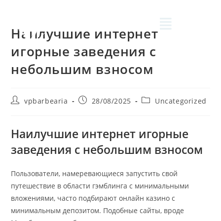
Наилучшие интернет
игорные заведения с
небольшим взносом
vpbarbearia
28/08/2025
Uncategorized
Наилучшие интернет игорные
заведения с небольшим взносом
Пользователи, намеревающиеся запустить свой
путешествие в области гэмблинга с минимальными
вложениями, часто подбирают онлайн казино с
минимальным депозитом. Подобные сайты, вроде