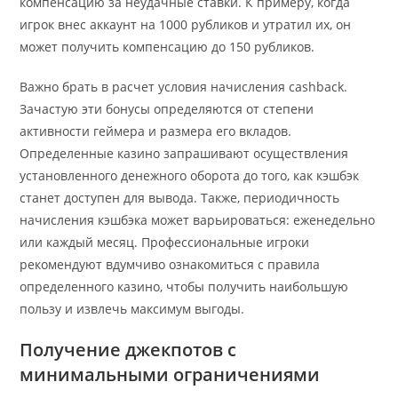
компенсацию за неудачные ставки. К примеру, когда
игрок внес аккаунт на 1000 рубликов и утратил их, он
может получить компенсацию до 150 рубликов.
Важно брать в расчет условия начисления cashback.
Зачастую эти бонусы определяются от степени
активности геймера и размера его вкладов.
Определенные казино запрашивают осуществления
установленного денежного оборота до того, как кэшбэк
станет доступен для вывода. Также, периодичность
начисления кэшбэка может варьироваться: еженедельно
или каждый месяц. Профессиональные игроки
рекомендуют вдумчиво ознакомиться с правила
определенного казино, чтобы получить наибольшую
пользу и извлечь максимум выгоды.
Получение джекпотов с
минимальными ограничениями