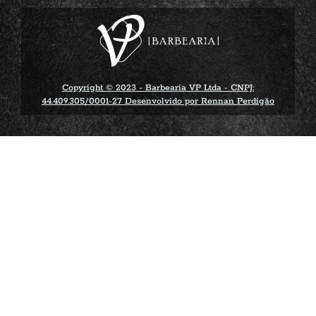
Copyright © 2023 - Barbearia VP Ltda - CNPJ:
44.409.305/0001-27 Desenvolvido por Rennan Perdigão