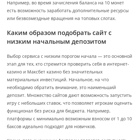
Например, во время зачисления баланса на 10 монет
есть возможность заработать дополнительные ресурсы
или безвозмездные вращения на топовых слотах.
Каким образом подобрать сайт с
низким начальным депозитом
Выбор сервиса с низким порогом начала — это основной
этап для тех, кто стремится проверить себя в интернет-
казино и Максбет казино без значительных
материальных инвестиций. Начальное, на что
необходимо обратить внимание, это наименьший
депозит. Множество сайтов дают возможность запустить
игру с небольших ставок, что позволяет игрокам оценить
функционал без риска для бюджета. Например,
платформы с минимально возможным взносом от 1 до 10
баксов идеально подходят для новичков.