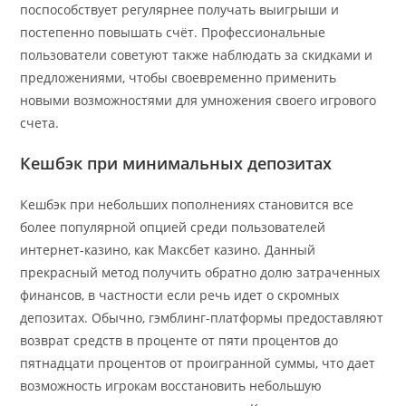
поспособствует регулярнее получать выигрыши и
постепенно повышать счёт. Профессиональные
пользователи советуют также наблюдать за скидками и
предложениями, чтобы своевременно применить
новыми возможностями для умножения своего игрового
счета.
Кешбэк при минимальных депозитах
Кешбэк при небольших пополнениях становится все
более популярной опцией среди пользователей
интернет-казино, как Максбет казино. Данный
прекрасный метод получить обратно долю затраченных
финансов, в частности если речь идет о скромных
депозитах. Обычно, гэмблинг-платформы предоставляют
возврат средств в проценте от пяти процентов до
пятнадцати процентов от проигранной суммы, что дает
возможность игрокам восстановить небольшую