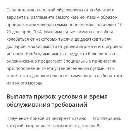
Ограничения операций обусловлены от выбранного
варианта и регламента самого казино. Каким образом
правило, минимальная сумма пополнения составляет 10-
20 долларов США. Максимальные лимиты способны
колебаться от некоторых тысячи до десятков тысяч
долларов, в зависимости от уровня игрока и его игровой
истории. Необходимо иметь в виду, что большинство
онлайн-казино предлагают специальные привилегии
при пополнении счета установленными путями, что
может стать дополнительным стимулом для выбора того
или иного метода.
Выплата призов: условия и время
обслуживания требований
Получение призов из интернет-казино — это операция,
который запрашивает внимания к деталям. В