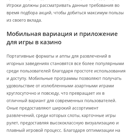
Игроки должны рассматривать данные требования во
время подбора акций, чтобы добиться максимум пользы
из своего вклада.
Мобильная вариация и приложение
для игры в казино
Портативные форматы и аппы для развлечений в
игорных заведениях становятся все более популярными
среди пользователей благодаря простоте использования
и доступу. Мобильные программы позволяют получать
удовольствие от излюбленными азартными играми
круглосуточно и повсюду, что превращает их в
отличный вариант для современных пользователей.
Оные предоставляют широкий ассортимент
развлечений, среди которых слоты, карточные игры
рулет, предоставляя высококлассную визуализацию и
плавный игровой процесс. Благодаря оптимизации на