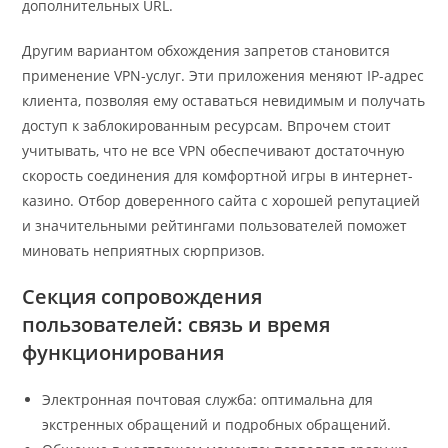
дополнительных URL.
Другим вариантом обхождения запретов становится
применение VPN-услуг. Эти приложения меняют IP-адрес
клиента, позволяя ему оставаться невидимым и получать
доступ к заблокированным ресурсам. Впрочем стоит
учитывать, что не все VPN обеспечивают достаточную
скорость соединения для комфортной игры в интернет-
казино. Отбор доверенного сайта с хорошей репутацией
и значительными рейтингами пользователей поможет
миновать неприятных сюрпризов.
Секция сопровождения
пользователей: связь и время
функционирования
Электронная почтовая служба: оптимальна для
экстренных обращений и подробных обращений.