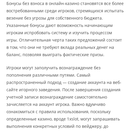
Бонусы без взноса в онлайн-казино становятся все более
востребованными среди игроков, стремящихся испытать
везение без угрозы для собственного бюджета.
Указанные бонусы дают возможность начинающим
игрокам испробовать систему и изучить процессом
игры. Отличительная черта таких предложений состоит
в том, что они не требуют вклада реальных денег на
баланс, позволяя выиграть фактические призы.
Игроки могут заполучить вознаграждение без
пополнения различными путями. Самый
распространенный подход — создание аккаунта на веб-
сайте игорного заведения. После завершения создания
учетной записи вознаграждение самостоятельно
зачисляется на аккаунт игрока. Важно вдумчиво
ознакомиться с правила использования, поскольку
определенные казино, вроде 1xslot, могут запрашивать
выполнения конкретных условий по вейджеру, до