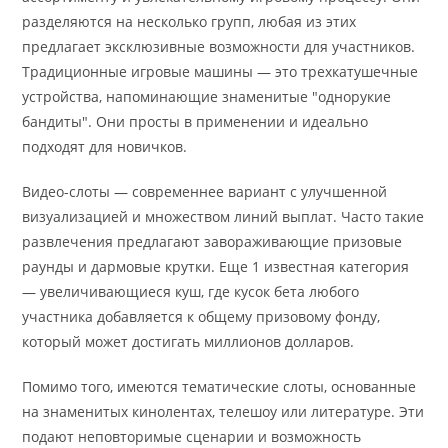
разделяются на несколько групп, любая из этих
предлагает эксклюзивные возможности для участников.
Традиционные игровые машины — это трехкатушечные
устройства, напоминающие знаменитые "однорукие
бандиты". Они просты в применении и идеально
подходят для новичков.
Видео-слоты — современнее вариант с улучшенной
визуализацией и множеством линий выплат. Часто такие
развлечения предлагают завораживающие призовые
раунды и дармовые крутки. Еще 1 известная категория
— увеличивающиеся куш, где кусок бета любого
участника добавляется к общему призовому фонду,
который может достигать миллионов долларов.
Помимо того, имеются тематические слоты, основанные
на знаменитых кинолентах, телешоу или литературе. Эти
подают неповторимые сценарии и возможность