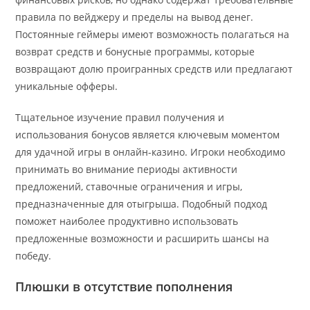
правила по вейджеру и пределы на вывод денег.
Постоянные геймеры имеют возможность полагаться на
возврат средств и бонусные программы, которые
возвращают долю проигранных средств или предлагают
уникальные офферы.
Тщательное изучение правил получения и
использования бонусов является ключевым моментом
для удачной игры в онлайн-казино. Игроки необходимо
принимать во внимание периоды активности
предложений, ставочные ограничения и игры,
предназначенные для отыгрыша. Подобный подход
поможет наиболее продуктивно использовать
предложенные возможности и расширить шансы на
победу.
Плюшки в отсутствие пополнения