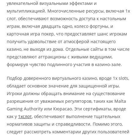
увлекательной визуальными эффектами и
мультипликацией. Многочисленные ресурсы, включая 1х
слот, обеспечивают возможность доступа к настольным
играм, включая двадцать одно, колесо фортуны, и
карточная игра покер, что предоставляет шанс игрокам
получить удовольствие от атмосферой настоящего
казино, не выходя из дома. Отдельные сайты в том числе
представляют аттракционы с живыми ведущими,
формируя чувство подлинного участия в казино-зале.
Подбор доверенного виртуального казино, вроде 1x slots,
обладает основное значение для защищенной игры.
Игроки должны обращать внимание на существование
разрешения от уважаемых регуляторов, таких как Malta
Gaming Authority или Кюрасао. Эти сертификаты, вроде
как у
1хслот
, обеспечивают выполнение тщательных
нормативов защиты и справедливости. Помимо этого,
следует рассмотреть комментарии других пользователей