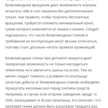
безвозмездные вращения дают возможность игрокам
испытать себя в слот-машинах без дополнительных
затрат. Как правило, чтобы получить бесплатные
вращения, требуется положить минимальный взнос,
сумма которого изменяется от казино к казино. Следует
подчеркнуть, что число безвозмездных спинов и
требования их эксплуатации могут весьма отличаться,
поэтому стоит детально читать правила промоакций.
Безвозмездные спины при депозите аккаунта дают
прекрасную возможность не только насладиться
геймплеем, но и увеличить шансы на успех. Тем не
менее следует помнить о условиях по отыгрышу:
зачастую добыча от безвозмездных спинов необходимо
прокрутить несколько раз перед снятием средств.
Например, в случае если игорное заведение, вроде 1x
slots, запрашивает в 30 раз проигрыш, это означает, что
призовая сумма должна быть разыграна тридцать раз.