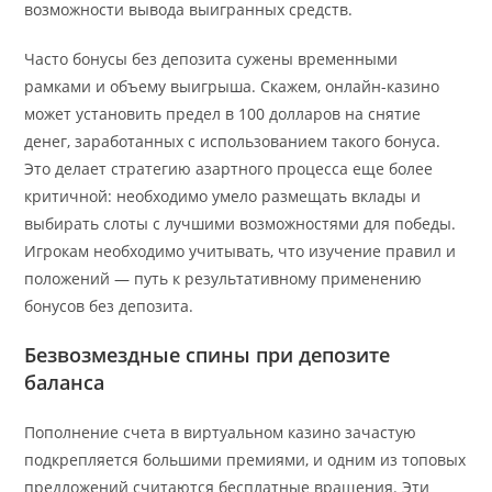
возможности вывода выигранных средств.
Часто бонусы без депозита сужены временными
рамками и объему выигрыша. Скажем, онлайн-казино
может установить предел в 100 долларов на снятие
денег, заработанных с использованием такого бонуса.
Это делает стратегию азартного процесса еще более
критичной: необходимо умело размещать вклады и
выбирать слоты с лучшими возможностями для победы.
Игрокам необходимо учитывать, что изучение правил и
положений — путь к результативному применению
бонусов без депозита.
Безвозмездные спины при депозите
баланса
Пополнение счета в виртуальном казино зачастую
подкрепляется большими премиями, и одним из топовых
предложений считаются бесплатные вращения. Эти