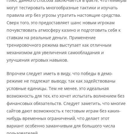
Плюс данного способа заключается в факте, что геймеры
могут тестировать многообразные тактики и изучать
правила игр без угрозы утратить настоящие средства.
Сверх того, это предоставляет шанс новым игрокам
почувствовать атмосферу казино и подготовить себя к
ставкам на реальные деньги. Применение
тренировочного режима выступает как отличным
механизмом для увеличения самообладания и
улучшения игровых навыков.
Впрочем следует иметь в виду, что победы в демо-
режиме не подлежат выводу, так как задействованы
условные единицы. Тем не менее, это идеальная
возможность для тех, кто хочет испытать волнением без
финансовых обязательств. Следует заметить, что многие
сайтов дают возможность к тестовым играм без каких-
нибудь временных ограничений, что делает этот
вариант особенно заманчивым для большого числа
пользователей.