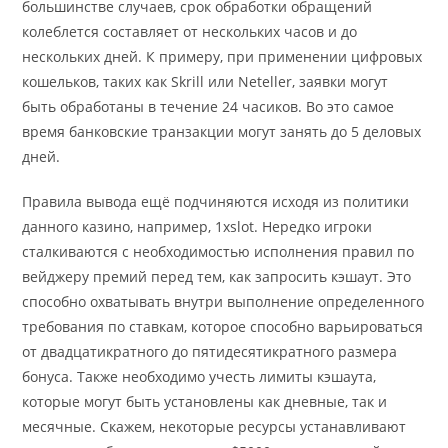
большинстве случаев, срок обработки обращений
колеблется составляет от нескольких часов и до
нескольких дней. К примеру, при применении цифровых
кошельков, таких как Skrill или Neteller, заявки могут
быть обработаны в течение 24 часиков. Во это самое
время банковские транзакции могут занять до 5 деловых
дней.
Правила вывода ещё подчиняются исходя из политики
данного казино, например, 1xslot. Нередко игроки
сталкиваются с необходимостью исполнения правил по
вейджеру премий перед тем, как запросить кэшаут. Это
способно охватывать внутри выполнение определенного
требования по ставкам, которое способно варьироваться
от двадцатикратного до пятидесятикратного размера
бонуса. Также необходимо учесть лимиты кэшаута,
которые могут быть установлены как дневные, так и
месячные. Скажем, некоторые ресурсы устанавливают