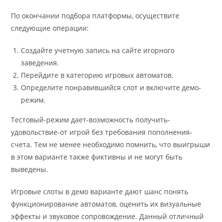
По окончании подбора платформы, осуществите
следующие операции:
Создайте учетную запись на сайте игорного
заведения.
Перейдите в категорию игровых автоматов.
Определите понравившийся слот и включите демо-
режим.
Тестовый-режим дает-возможность получить-
удовольствие-от игрой без требования пополнения-
счета. Тем не менее необходимо помнить, что выигрыши
в этом варианте также фиктивны и не могут быть
выведены.
Игровые слоты в демо варианте дают шанс понять
функционирование автоматов, оценить их визуальные
эффекты и звуковое сопровождение. Данный отличный