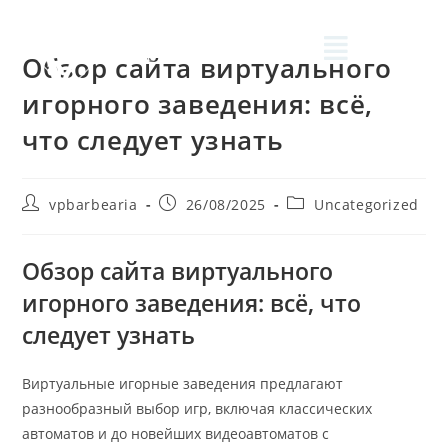
Обзор сайта виртуального
игорного заведения: всё,
что следует узнать
vpbarbearia
26/08/2025
Uncategorized
Обзор сайта виртуального
игорного заведения: всё, что
следует узнать
Виртуальные игорные заведения предлагают
разнообразный выбор игр, включая классических
автоматов и до новейших видеоавтоматов с