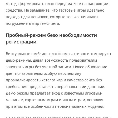
метод сформировать план перед матчем на настоящие
средства. Не забывайте, что тестовые игры идеально
подходят для новичков, которые только начинают
погружение в мир гэмблинга.
Пробный-режим безо необходимости
регистрации
Виртуальные гэмблинг-платформы активно интегрируют
демо-режимы, давая возможность пользователям
запускать игры без учетной записи. Новое обновление
дает пользователям особую перспективу
проанализировать каталог игр и качество сайта без
требования предоставлять персональными данными.
Демо-режим предлагает вход к известным игровым-
машинам, карточным-играм и иным-играм, оставляя-
при-этом все особенности первоначальных-моделей.