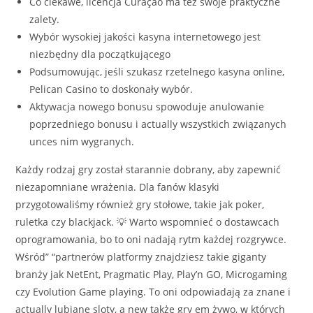
Co ciekawe, licencja Curaçao ma też swoje praktyczne
zalety.
Wybór wysоkіеj jаkоśсі kаsynа іntеrnеtоwеgо jеst
nіеzbędny dlа росzątkująсеgо
Podsumowując, jeśli szukasz rzetelnego kasyna online,
Pelican Casino to doskonały wybór.
Aktywacja nowego bonusu spowoduje anulowanie
poprzedniego bonusu i actually wszystkich związanych
unces nim wygranych.
Każdy rodzaj gry został starannie dobrany, aby zapewnić
niezapomniane wrażenia. Dla fanów klasyki
przygotowaliśmy również gry stołowe, takie jak poker,
ruletka czy blackjack. 💡 Warto wspomnieć o dostawcach
oprogramowania, bo to oni nadają rytm każdej rozgrywce.
Wśród” “partnerów platformy znajdziesz takie giganty
branży jak NetEnt, Pragmatic Play, Play’n GO, Microgaming
czy Evolution Game playing. To oni odpowiadają za znane i
actually lubiane sloty, a new także gry em żywo, w których