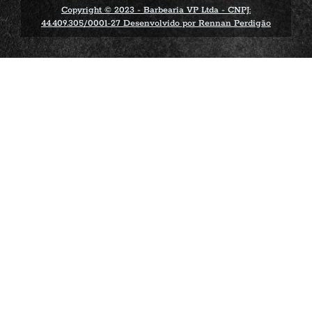
Copyright © 2023 - Barbearia VP Ltda - CNPJ:
44.409.305/0001-27 Desenvolvido por Rennan Perdigão