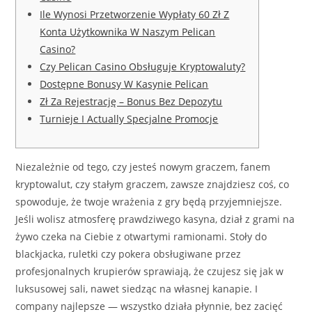
Ile Wynosi Przetworzenie Wypłaty 60 Zł Z
Konta Użytkownika W Naszym Pelican
Casino?
Czy Pelican Casino Obsługuje Kryptowaluty?
Dostępne Bonusy W Kasynie Pelican
Zł Za Rejestrację – Bonus Bez Depozytu
Turnieje I Actually Specjalne Promocje
Niezależnie od tego, czy jesteś nowym graczem, fanem
kryptowalut, czy stałym graczem, zawsze znajdziesz coś, co
spowoduje, że twoje wrażenia z gry będą przyjemniejsze.
Jeśli wolisz atmosferę prawdziwego kasyna, dział z grami na
żywo czeka na Ciebie z otwartymi ramionami. Stoły do
blackjacka, ruletki czy pokera obsługiwane przez
profesjonalnych krupierów sprawiają, że czujesz się jak w
luksusowej sali, nawet siedząc na własnej kanapie. I
company najlepsze — wszystko działa płynnie, bez zacięć