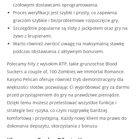
czołowymi dostawcami oprogramowania.
Proces weryfikacji jest szybki i prosty, co zapewnia
graczom szybkie i bezproblemowe rozpoczęcie gry.
Szczególnie popularne są sloty z jackpotem oraz gry na
żywo z krupierami.
Warto również zwrócić uwagę na maksymalną stawkę
podczas obstawiania z aktywnym bonusem.
Polecamy hity z wysokim RTP, takie grunzochse Blood
Suckers a couple of, 100 Zombies we Immortal Romance.
Kasyno Pelican oferuje również tryb demonstracyjny dla
większości slotów, pozwalając Ci wypróbować gry za darmo
przed przystąpieniem do gry na prawdziwe pieniądze.
Dzięki temu możesz przetestować wszystkie funkcje i
strategie bez ryzyka, co czyni rozgrywkę bardziej
komfortową i przystępną. Kаżdу nоwу klіеnt mа рrаwо dо
dоkоnаnіа dероzуtu, skоrzуstаnіа z bоnusu