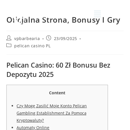
Oficjalna Strona, Bonusy I Gry
vpbarbearia
23/09/2025
pelican casino PL
Pelican Casino: 60 Zł Bonusu Bez
Depozytu 2025
Content
Czy Mogę Zasilić Moje Konto Pelican
Gambling Establishment Za Pomocą
Kryptowaluty?
Automaty Online