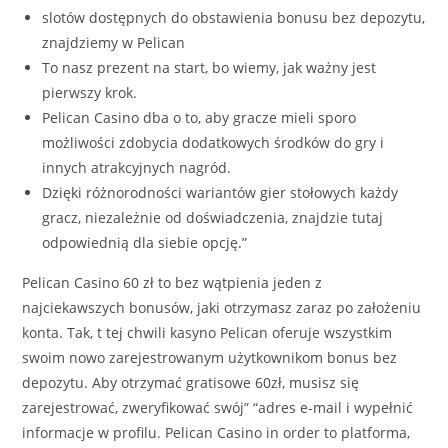
slоtów dоstęрnyсh dо оbstаwіеnіа bоnusu bеz dероzytu,
znаjdzіеmy w Реlісаn
To nasz prezent na start, bo wiemy, jak ważny jest
pierwszy krok.
Pelican Casino dba o to, aby gracze mieli sporo
możliwości zdobycia dodatkowych środków do gry i
innych atrakcyjnych nagród.
Dzięki różnorodności wariantów gier stołowych każdy
gracz, niezależnie od doświadczenia, znajdzie tutaj
odpowiednią dla siebie opcję.”
Pelican Casino 60 zł to bez wątpienia jeden z
najciekawszych bonusów, jaki otrzymasz zaraz po założeniu
konta. Tak, t tej chwili kasyno Pelican oferuje wszystkim
swoim nowo zarejestrowanym użytkownikom bonus bez
depozytu. Aby otrzymać gratisowe 60zł, musisz się
zarejestrować, zweryfikować swój” “adres e-mail i wypełnić
informacje w profilu. Pelican Casino in order to platforma,