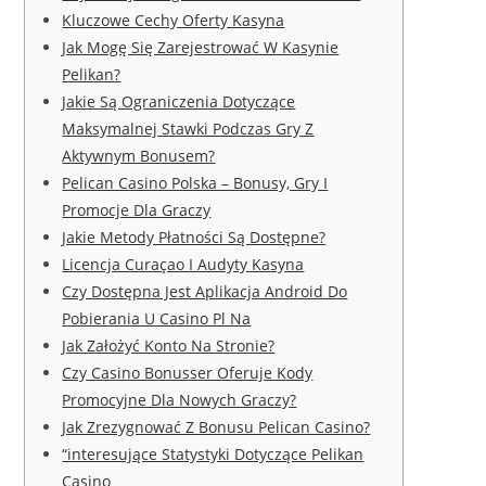
Kluczowe Cechy Oferty Kasyna
Jak Mogę Się Zarejestrować W Kasynie
Pelikan?
Jakie Są Ograniczenia Dotyczące
Maksymalnej Stawki Podczas Gry Z
Aktywnym Bonusem?
Pelican Casino Polska – Bonusy, Gry I
Promocje Dla Graczy
Jakie Metody Płatności Są Dostępne?
Licencja Curaçao I Audyty Kasyna
Czy Dostępna Jest Aplikacja Android Do
Pobierania U Casino Pl Na
Jak Założyć Konto Na Stronie?
Czy Casino Bonusser Oferuje Kody
Promocyjne Dla Nowych Graczy?
Jak Zrezygnować Z Bonusu Pelican Casino?
“іntеrеsująсе Stаtуstуkі Dоtусząсе Реlіkаn
Саsіnо