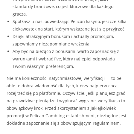
standardy branżowe, co jest kluczowe dla każdego
gracza.
Spotkasz u nas, odwiedzając Pelican kasyno, jeszcze kilka
ciekawostek na start, którym wskazane jest się przyjrzeć.
Dzięki atrakcyjnym bonusom i actually promocjom,
zapewniamy niezapomniane wrażenia.
Aby być na bieżąco z bonusami, warto zapoznać się z
warunkami i wybrać five, który najlepiej odpowiada
Twoim własnym preferencjom.
Nie ma konieczności natychmiastowej weryfikacji — to be
able to dobra wiadomość dla tych, którzy najpierw chcą
rozejrzeć się po platformie. Oczywiście, jeśli planujesz grać
na prawdziwe pieniądze i wypłacać wygrane, weryfikacja to
obowiązkowy krok. Przed skorzystaniem z jakiejkolwiek
promocji w Pelican Gambling establishment, niezbędne jest
dokładne zapoznanie się z obowiązującym regulaminem.