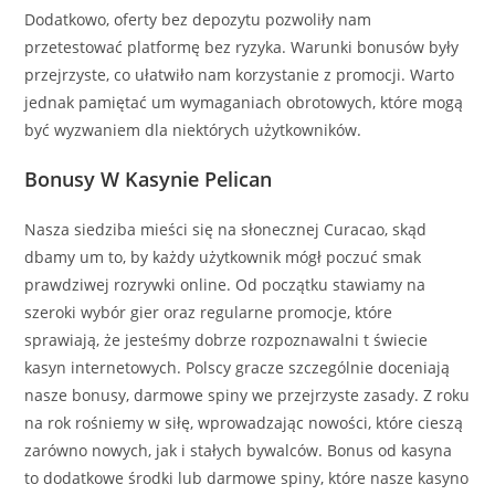
Dodatkowo, oferty bez depozytu pozwoliły nam
przetestować platformę bez ryzyka. Warunki bonusów były
przejrzyste, co ułatwiło nam korzystanie z promocji. Warto
jednak pamiętać um wymaganiach obrotowych, które mogą
być wyzwaniem dla niektórych użytkowników.
Bonusy W Kasynie Pelican
Nasza siedziba mieści się na słonecznej Curacao, skąd
dbamy um to, by każdy użytkownik mógł poczuć smak
prawdziwej rozrywki online. Od początku stawiamy na
szeroki wybór gier oraz regularne promocje, które
sprawiają, że jesteśmy dobrze rozpoznawalni t świecie
kasyn internetowych. Polscy gracze szczególnie doceniają
nasze bonusy, darmowe spiny we przejrzyste zasady. Z roku
na rok rośniemy w siłę, wprowadzając nowości, które cieszą
zarówno nowych, jak i stałych bywalców. Bonus od kasyna
to dodatkowe środki lub darmowe spiny, które nasze kasyno