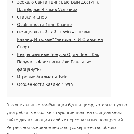
Зеркало Сайта 1вин: Быстрый Доступ к
Платформе В каких Условиях
Ставки и Спорт
Особенности 1вин Казино
Официальный Сайт 1 Win – Онлайн
Казино, Игровые” “автоматы И Ставки на
Спорт
Бездепозитные Бонусы Один Вин – Как
Получить Фриспины Или Реальные
фарцануть?
Игровые Автоматы 1win
Особенности Казино 1 Win
Это уникальные комбинации букв и цифр, которые нужно
употреблять в соответствующие поля на официальном
сайте для активации особых персональных поощрений.
Регрессной основное зеркало усовершенство обхода