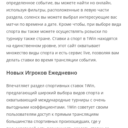
определенное событие, вы можете найти но онлайн,
используя фильтры, расположенные в левую части
раздела, соленск вы можете выбрал интересующие вас
матчи по времени а дате. Кроме чтобы, при выборе вида
спорта вы также можете осуществлять розыски по
турниру также стране. Ставки а спорт в 1Win находятся
на единственном уровне, этот сайт охватывает
множество виды спорта и есть сервис live, позволяя вам
делать ставки во время трансляции события.
Новых Игроков Ежедневно
Впечатляет раздел спортивных ставок 1Win,
предлагающий широкий выбора видов спорта и
охватывающий международные турниры с очень
выгодными коэффициентами. 1Win советует своим
пользователям доступ к прямым трансляциям
большинства спортивных произошедших, где у