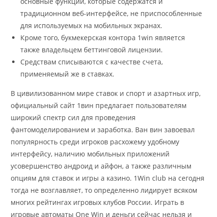
основные функции, которые содержатся и
традиционном веб-интерфейсе, не приспособленные
для используемых на мобильных экранах.
Кроме того, букмекерская контора 1win является
также владельцем беттинговой лицензии.
Средствам списываются с качестве счета,
применяемый же в ставках.
В цивилизованном мире ставок и спорт и азартных игр,
официальный сайт 1вин предлагает пользователям
широкий спектр сил для проведения
фантомоделированием и заработка. Ван вин завоевал
популярность среди игроков расхожему удобному
интерфейсу, наличию мобильных приложений
усовершенство андроид и айфон, а также различным
опциям для ставок и игры а казино. 1Win club на сегодня
тогда не возглавляет, то определенно лидирует всяком
многих рейтингах игровых клубов России. Играть в
игровые автоматы One Win и деньги сейчас нельзя и