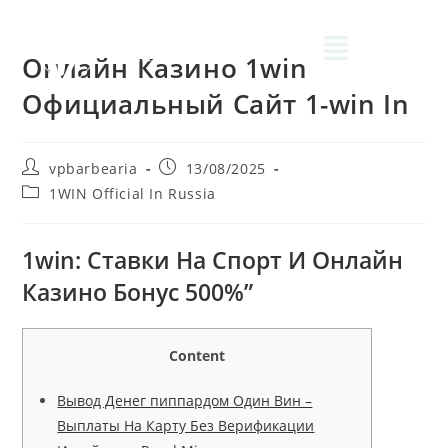
Онлайн Казино 1win
Официальный Сайт 1-win In
vpbarbearia
13/08/2025
1WIN Official In Russia
1win: Ставки На Cпорт И Онлайн
Казино Бонус 500%”
Content
Вывод Денег пиппардом Один Вин –
Выплаты На Карту Без Верификации