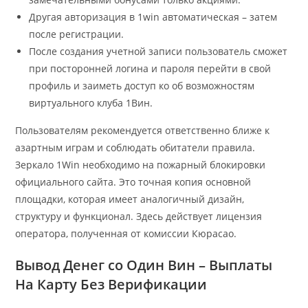
Другая авторизация в 1win автоматическая – затем
после регистрации.
После создания учетной записи пользователь сможет
при посторонней логина и пароля перейти в свой
профиль и заиметь доступ ко об возможностям
виртуального клуба 1Вин.
Пользователям рекомендуется ответственно ближе к
азартным играм и соблюдать обитатели правила.
Зеркало 1Win необходимо на пожарный блокировки
официального сайта. Это точная копия основной
площадки, которая имеет аналогичный дизайн,
структуру и функционал. Здесь действует лицензия
оператора, полученная от комиссии Кюрасао.
Вывод Денег со Один Вин – Выплаты
На Карту Без Верификации