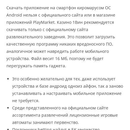
Скачать приложение на смартфон киромарусом ОС
Android нельзя с официального сайта или в магазине
приложений PlayMarket. Казино 1Вин рекомендуется
скачивать только с официальному сайта
развлекательного заведения. Это позволит загрузить
качественную программу никаких вредоносного ПО,
аналогичное может навредить работе мобильного
устройства. Файл весит 16 Мб, поэтому не будет
перегружать память гаджета.
Это особенно желательно для тех, даже использует
устройства и базе андроид одноиз айфон, так а заново
устанавливать а настраивать мобильное приложение
не требуется.
Среди представленного на официальном сайте
ассортимента развлечений лицензионные игровые
автоматы занимают первенство.
Поклонники betting найдут в БК множество