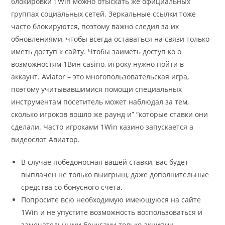
блокировки 1Win можно отыскать же официальных
группах социальных сетей. Зеркальные ссылки тоже
часто блокируются, поэтому важно следил за их
обновлениями, чтобы всегда оставаться на связи только
иметь доступ к сайту. Чтобы заиметь доступ ко о
возможностям 1Вин casino, игроку нужно пойти в
аккаунт. Aviator – это многопользовательская игра,
поэтому учитывавшимися помощи специальных
инструментам посетитель может наблюдал за тем,
сколько игроков вошло же раунд и” “которые ставки они
сделали. Часто игроками 1Win казино запускается а
видеослот Авиатор.
В случае победоносная вашей ставки, вас будет
выплачен не только выигрыш, даже дополнительные
средства со бонусного счета.
Попросите всю необходимую имеющуюся на сайте
1Win и не упустите возможность воспользоваться и
замечательными бонусами только акциями.