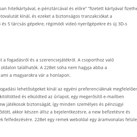
ban hitelkártyával, e-pénztárcával és előre” “fizetett kártyával fizeth
ovalutát kínál, és ezeket a biztonságos tranzakciókat a
 és 5 tárcsás gépekre, régimódi videó nyerőgépekre és új 3D-s
t a fogadásról és a szerencsejátékról. A csoporthoz való
” oldalon találhatók. A 22Bet soha nem hagyja abba a
, ami a magyarokra vár a honlapon.
fogadási lehetőségeket kínál az egyéni preferenciáknak megfelelőe
 kitöltötted és elküldted az űrlapot, egy megerősítő e-mailben
a new játékosok biztonságát, így minden személyes és pénzügyi
ődött, akkor készen állsz a bejelentkezésre, a new befizetésre és
ek felfedezésére. 22Bet egy remek weboldal egy áramvonalas felüle