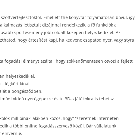
szoftverfejlesztőktől. Emellett the könyvtár folyamatosan bővül, így
lkalmazás letisztult dizájnnal rendelkezik, a fő funkciók a
ntosabb sportesemény jobb oldalt középen helyezkedik el. Az
szthatod, hogy értesítést kapj, ha kedvenc csapatod nyer, vagy styra
ta fogadási élményt azáltal, hogy zökkenőmentesen ötvözi a fejlett
n helyezkedik el.
s légkört kínál.
alát a böngésződben.
gimódi videó nyerőgépekre és új 3D-s játékokra is tehetsz
kolók millióinak, akikben közös, hogy” “szeretnek interneten
edik a többi online fogadásszervező közül. Bár vállalatunk
t elnyernie.