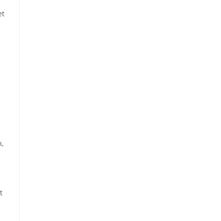
et
n,
t