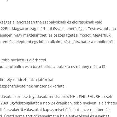
séges ellenőrzésén the szabályoknak és előírásoknak való
a 22Bet Magyarország elérhető összes lehetőséget. Testreszabhatja
elelően, vagy megtekintheti az összes fizetési módot. Megértjük,
eni és telepíteni egy külön alkalmazást. Játszhatsz a mobilodról
 több nyelven is elérheted.
ul a futballra és a baseballra, a bokszra és néhány másra IS
finitely rendezhetik a játékokat.
észpénzfelvételnek nincsenek korlátai.
dások, expressz fogadások, rendszerek, NHL, PHL, SHL, SHL, cseh
22Bet ügyfélszolgálatát a nap 24 órájában, több nyelven is elérhete
 és szakértő válaszokat kapsz, mivel élő chat-en, e-mailben és
ted. Érezd some sort of kényelmet a bejelentkezéssel és a webes