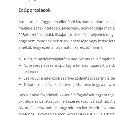
Et Sportpiacok
Átmentünk a független ellenőrző központok minden szük
megfelelés tekintetében. Javasoljuk, hogy fontolja meg 
22Bet fizetési módok listáját tartózkodási helyének megf
hogy nem mindenkinek truck lehetősége vagy kedve letölt
anélkül, hogy ezen a folyamaton keresztülmennél.
A 22Bet ügyfélszolgálatát a nap twenty four órájában,
Az összes népszerű sportágra tehetsz fogadást, példá
USUALLY.
Ezenkívül a játékosok szoftverszolgáltató szerint is de
Tehát arra a következtetésre juthatunk, hogy a new k
Hosszú távú fogadások, 22Bet élő fogadások, egyéni foga
Extraliga és barátságos mérkőzések közül választhat. A 
Biztos” “lehetsz benne, hogy minden kérdésedre azonnali
telefonos ügyfélszolgálaton keresztül is usually elérhe