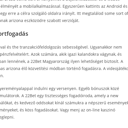
 élményét a mobilalkalmazással. Egyszerűen kattints az Android és
egy erre a célra szolgáló oldalra irányít. Itt megtalálod some sort o
ának arizona eszközödre szabott verzióját.
ortfogadás
ával és the tranzakciófeldolgozás sebességével. Ugyanakkor nem
pénzfelvételért. Azok számára, akik igazi kalandokra vágynak, és
ban lennének, a 22Bet Magyarország ilyen lehetőséget biztosít. A
as arizona élő közvetítési módban történő fogadásra. A videojáték
in.
nyereményalappal indulni egy versenyen. Egyéb bónuszok közé
kkumulátorok. A 22Bet egy tisztességes fogadóiroda, amely a new
nálókat, és kedvező oddsokat kínál számukra a népszerű eseménye
seményeket, és köss fogadásokat. Vagy menj az on-line kaszinó
eglepni.