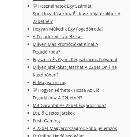
💡 Használhatok Egy Számlát
Sportfogadásokhoz És Kaszinójátékokhoz A
22betnél?
Hogyan Működik Egy Fogadóiroda?
A Fogadók Visszajelzései
Milyen Más Promóciókat Kínál A
Fogadóiroda?
Egyszerű És Gyors Regisztrációs Folyamat
Milyen Játékokat Játszhat A 22bet On-line
Kaszinóban?
Et Magyarország
💡 Hogyan Férhetek Hozzá Az Élő
Fogadáshoz A 22betnél?
Mit Garantál Az 22bet Fogadóiroda?
Et Élő Osztós Játékok
Push Gaming
A 22bet Magyarországról: Főbb Jellemzők
Et Online Ügyfélszolgálat