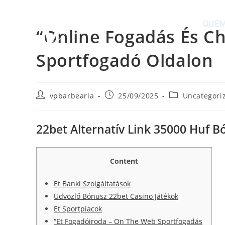
QUEM
“Online Fogadás És C
Sportfogadó Oldalon
vpbarbearia
25/09/2025
Uncategori
22bet Alternatív Link 35000 Huf B
Content
Et Banki Szolgáltatások
Üdvözlő Bónusz 22bet Casino Játékok
Et Sportpiacok
“Et Fogadóiroda – On The Web Sportfogadás