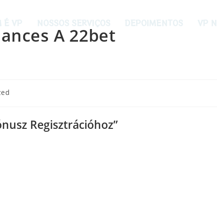
 É VP
NOSSOS SERVIÇOS
DEPOIMENTOS
VP N
hances A 22bet
zed
ónusz Regisztrációhoz”