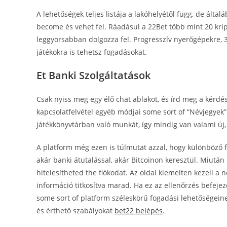
A lehetőségek teljes listája a lakóhelyétől függ, de általá
become és vehet fel. Ráadásul a 22Bet több mint 20 kript
leggyorsabban dolgozza fel. Progresszív nyerőgépekre, 3
játékokra is tehetsz fogadásokat.
Et Banki Szolgáltatások
Csak nyiss meg egy élő chat ablakot, és írd meg a kérdés
kapcsolatfelvétel egyéb módjai some sort of “Névjegyek
játékkönyvtárban való munkát, így mindig van valami új
A platform még ezen is túlmutat azzal, hogy különböző 
akár banki átutalással, akár Bitcoinon keresztül. Miután
hitelesítheted the fiókodat. Az oldal kiemelten kezeli 
információ titkosítva marad. Ha ez az ellenőrzés befejez
some sort of platform széleskörű fogadási lehetőségein
és érthető szabályokat
bet22 belépés
.