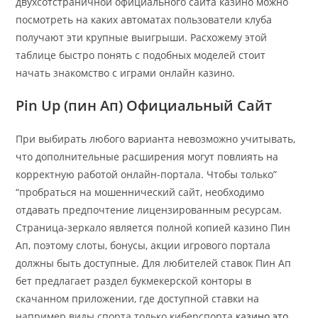
двухсотстраничной официального сайта казино можно
посмотреть на каких автоматах пользователи клуба
получают эти крупные выигрыши. Расхожему этой
таблице быстро понять с подобных моделей стоит
начать знакомство с играми онлайн казино.
Pin Up (пин Ап) Официальный Сайт
При выбирать любого варианта невозможно учитывать,
что дополнительные расширения могут повлиять на
корректную работой онлайн-портала. Чтобы только”
“пробраться на мошеннический сайт, необходимо
отдавать предпочтение лицензированным ресурсам.
Страница-зеркало является полной копией казино Пин
Ап, поэтому слоты, бонусы, акции игрового портала
должны быть доступные. Для любителей ставок Пин Ап
бет предлагает раздел букмекерской конторы в
скачанном приложении, где доступной ставки на
например виды спорта только киберспорта
казино это
.