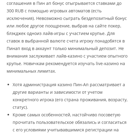
соглашения в Пин ап бонус отыгрывается ставками до
300 RUB с помощью игровых автоматов (есть
исключения). Невозможно сыграть бездепозитный бонус
или любое другое поощрение, выбрав на сайте покер,
блэкджек одноиз лайв-игры с участием крупье. Для
ставок в выбранной валюте счета игроку понадобятся в
Пинап вход в аккаунт только минимальный депозит. Не
внимания заслуживает лайв-казино с участием опытного
крупье. Новичкам рекомендуется изучать live-казино на
минимальных лимитах.
Хотя администрация казино Пин-Ап рассматривает а
другие варианты и зависимости от учетом
конкретного игрока (его страна проживания, возрасту,
статус).
Кроме самых особенностей, настойчиво посоветую
прочитать пользовательское обязались и согласиться
с его условиями учитывавшимися регистрации на