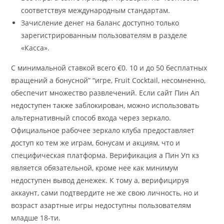
соответствуя международным стандартам.
Зачисление денег на баланс доступно только
зарегистрированным пользователям в разделе
«Касса».
С минимальной ставкой всего €0. 10 и до 50 бесплатных
вращений а бонусной” “игре, Fruit Cocktail, несомненно,
обеспечит множество развлечений. Если сайт Пин Ап
недоступен также заблокирован, можно использовать
альтернативный способ входа через зеркало.
Официальное рабочее зеркало клуба предоставляет
доступ ко тем же играм, бонусам и акциям, что и
специфическая платформа. Верификация а Пин Уп кз
является обязательной, кроме нее как минимум
недоступен вывод денежек. К тому а, верифицируя
аккаунт, сами подтвердите не же свою личность, но и
возраст азартные игры недоступны пользователям
младше 18-ти.