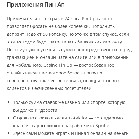
Приложения Пин Ап
Примечательно, что раз в 24 часа Pin Up казино
позволяет бросать не более копеечки. Пополнить
депозит надо от 50 копейку, но это же в том случае, если
этот методом будет затрагивать банковских карточку.
Поэтому нужно уточнять суммы непосредственных перед
транзакцией и онлайн-чате на сайте или в приложении
для мобильного. Casino Pin Up — востребованное
онлайн-заведение, которое безостановочно
совершенствует качество сервиса, поощряет новых
клиентов и бесчисленных посетителей.
Только сумма ставок же казино или спорте, которую
вы должен” “довести.
Отдельно стоило выделить Aviator — легендарную
краш-игру российского разработчика Spribe.
Здесь сами можете играть и Пинап онлайн на деньги