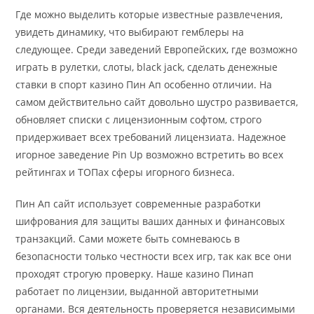
Где можно выделить которые известные развлечения,
увидеть динамику, что выбирают гемблеры на
следующее. Среди заведений Европейских, где возможно
играть в рулетки, слоты, black jack, сделать денежные
ставки в спорт казино Пин Ап особенно отличии. На
самом действительно сайт довольно шустро развивается,
обновляет списки с лицензионным софтом, строго
придерживает всех требований лицензиата. Надежное
игорное заведение Pin Up возможно встретить во всех
рейтингах и ТОПах сферы игорного бизнеса.
Пин Ап сайт использует современные разработки
шифрования для защиты ваших данных и финансовых
транзакций. Сами можете быть сомневаюсь в
безопасности только честности всех игр, так как все они
проходят строгую проверку. Наше казино Пинап
работает по лицензии, выданной авторитетными
органами. Вся деятельность проверяется независимыми