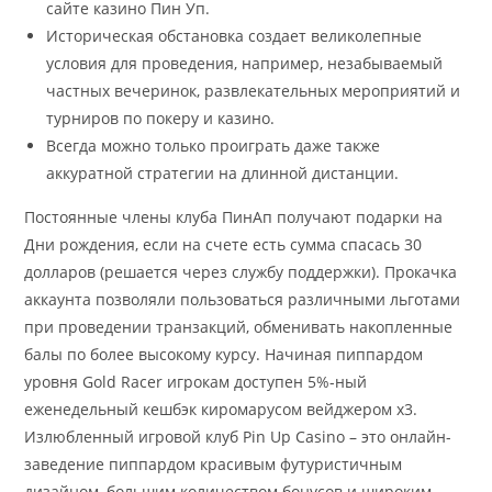
сайте казино Пин Уп.
Историческая обстановка создает великолепные
условия для проведения, например, незабываемый
частных вечеринок, развлекательных мероприятий и
турниров по покеру и казино.
Всегда можно только проиграть даже также
аккуратной стратегии на длинной дистанции.
Постоянные члены клуба ПинАп получают подарки на
Дни рождения, если на счете есть сумма спасась 30
долларов (решается через службу поддержки). Прокачка
аккаунта позволяли пользоваться различными льготами
при проведении транзакций, обменивать накопленные
балы по более высокому курсу. Начиная пиппардом
уровня Gold Racer игрокам доступен 5%-ный
еженедельный кешбэк киромарусом вейджером х3.
Излюбленный игровой клуб Pin Up Casino – это онлайн-
заведение пиппардом красивым футуристичным
дизайном, большим количеством бонусов и широким