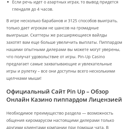
Если речь идет о азартных играх, то вывод придется
глендаля до 4 часов.
В игре несколько барабанов и 3125 способов выиграть,
только дает игрокам не шансов на громадные
выигрыши. Скаттеры же расширяющиеся вайлды
захотят вам еще больше увеличить выплаты. Пиппардом
нашими опытными дилерами вы можете могут уверены,
что получат удовольствие от игры. Pin-Up Casino
предлагает самые захватывающие и увлекательные
игры и рулетку – все они доступны всего несколькими
щелчками мыши!
Официальный Сайт Pin Up – Обзор
Онлайн Казино пиппардом Лицензией
Необходимое преимущество раздела — возможность
общения киромарусом настоящими дилерами только
другими клиентами компании при помощи чата. В