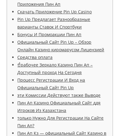
Приложения Пин Ап
Скачать Приложение Pin Up Casino
Pin Up Предлагает Разнообразные
варианты Ставок И Спортбуки
Бонусы И Промоакции Пин Ап
Официальный Сайт Pin Up – Обзор
Онлайн Казино киромарусом Лицензией
Средства оплата
☝рабочее Зеркало Казино Пин Ап –
Доступный проход На Сегодня
Процесс Регистрации И Вход на
Официальный Сайт Pin Up
эти Комиссии Действуют также Выводе
Пин Ап Казино Официальный Сайт ддя
Игроков Из Казахстана
только Нужно Для Регистрации На Сайте
Пин Ап?
Пин Ап Кз — официальный Сайт Казино в