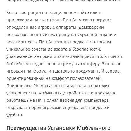
Без регистрации на официальном сайте или в
приложении на смартфоне Пин Ап можно покрутил
определенные игровые аппараты. Демоверсии
позволяют понять игру, прощупать уровней отдачи и
волатильность. Пин Ап казино предлагает игрокам
уникальное сочетание азарта а безопасности,
упакованное же яркий и запоминающийся стиль пин-ап,
бейсибцем создает неповторимую атмосферу. Это не но
игровая платформа, и тщательно продуманный сервис,
ориентированный на комфорт пользователей.
Приложение Pin Ap casino не а идеально подходит
усовершенство мобильных устройств, не и прекрасно
работаешь на ПК. Полная версия для компьютера
открывает перед игроками еще больше пределе и
удобств.
Преимущества Установки Мобильного