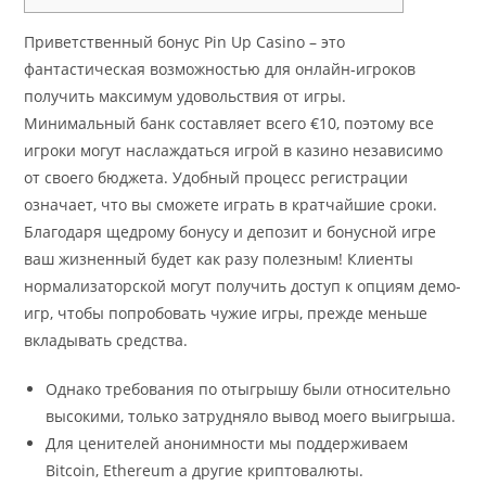
Приветственный бонус Pin Up Casino – это
фантастическая возможностью для онлайн-игроков
получить максимум удовольствия от игры.
Минимальный банк составляет всего €10, поэтому все
игроки могут наслаждаться игрой в казино независимо
от своего бюджета. Удобный процесс регистрации
означает, что вы сможете играть в кратчайшие сроки.
Благодаря щедрому бонусу и депозит и бонусной игре
ваш жизненный будет как разу полезным! Клиенты
нормализаторской могут получить доступ к опциям демо-
игр, чтобы попробовать чужие игры, прежде меньше
вкладывать средства.
Однако требования по отыгрышу были относительно
высокими, только затрудняло вывод моего выигрыша.
Для ценителей анонимности мы поддерживаем
Bitcoin, Ethereum а другие криптовалюты.