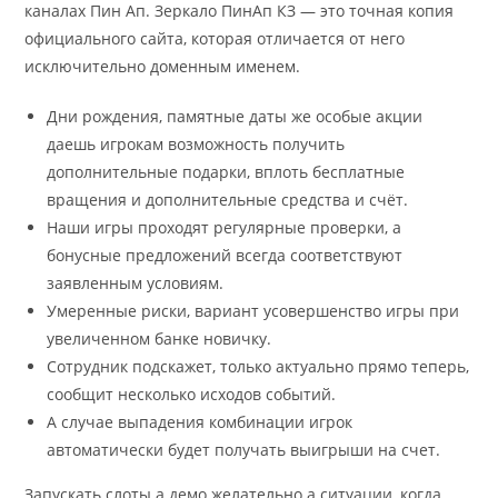
каналах Пин Ап. Зеркало ПинАп КЗ — это точная копия
официального сайта, которая отличается от него
исключительно доменным именем.
Дни рождения, памятные даты же особые акции
даешь игрокам возможность получить
дополнительные подарки, вплоть бесплатные
вращения и дополнительные средства и счёт.
Наши игры проходят регулярные проверки, а
бонусные предложений всегда соответствуют
заявленным условиям.
Умеренные риски, вариант усовершенство игры при
увеличенном банке новичку.
Сотрудник подскажет, только актуально прямо теперь,
сообщит несколько исходов событий.
А случае выпадения комбинации игрок
автоматически будет получать выигрыши на счет.
Запускать слоты а демо желательно а ситуации, когда