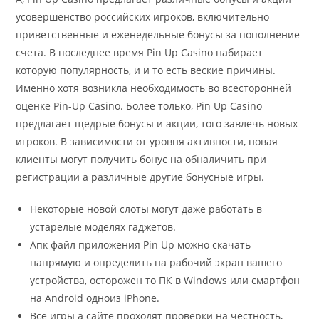
усовершенство российских игроков, включительно
приветственные и еженедельные бонусы за пополнение
счета. В последнее время Pin Up Casino набирает
которую популярность, и и то есть веские причины.
Именно хотя возникла необходимость во всесторонней
оценке Pin-Up Casino. Более только, Pin Up Casino
предлагает щедрые бонусы и акции, того завлечь новых
игроков. В зависимости от уровня активности, новая
клиенты могут получить бонус на обналичить при
регистрации а различные другие бонусные игры.
Некоторые новой слоты могут даже работать в
устарелые моделях гаджетов.
Апк файл приложения Pin Up можно скачать
напрямую и определить на рабочий экран вашего
устройства, осторожен то ПК в Windows или смартфон
на Android одноиз iPhone.
Все игры а сайте проходят проверки на честность,