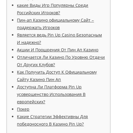
какие Виды Игр Популярны Среди
Российских Игроков?
Пин-ап Казино официальному Сайт –
поддержать Игроков
Является ведь Pin Up Casino Безопасным
И надежно?
Акции И Поощрения От Пин Ап Казино
Отличается Ли Казино По Уровню Отдачи
От Других Клубов?
Как Получить Доступ К Официальному
Сайту Казино Пин Ап
Доступна Ли Платформа Pin Up
усовершенство Использования В
европейских?
Покер
Какие Стратегии Эффективны Для
победоносного В Казино Pin Up?