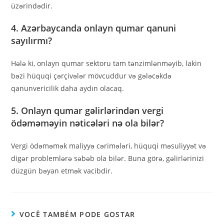
üzərindədir.
4. Azərbaycanda onlayn qumar qanuni
sayılırmı?
Hələ ki, onlayn qumar sektoru tam tənzimlənməyib, lakin
bəzi hüquqi çərçivələr mövcuddur və gələcəkdə
qanunvericilik daha aydın olacaq.
5. Onlayn qumar gəlirlərindən vergi
ödəməməyin nəticələri nə ola bilər?
Vergi ödəməmək maliyyə cərimələri, hüquqi məsuliyyət və
digər problemlərə səbəb ola bilər. Buna görə, gəlirlərinizi
düzgün bəyan etmək vacibdir.
VOCÊ TAMBÉM PODE GOSTAR