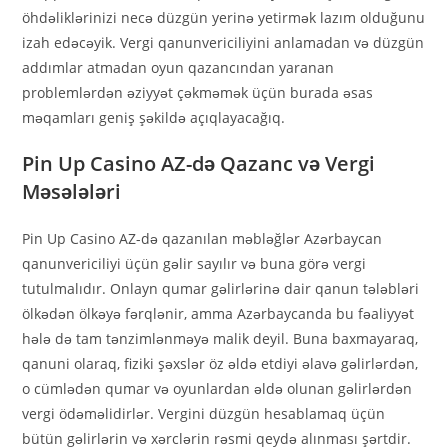
öhdəliklərinizi necə düzgün yerinə yetirmək lazım olduğunu
izah edəcəyik. Vergi qanunvericiliyini anlamadan və düzgün
addımlar atmadan oyun qazancından yaranan
problemlərdən əziyyət çəkməmək üçün burada əsas
məqamları geniş şəkildə açıqlayacağıq.
Pin Up Casino AZ-də Qazanc və Vergi
Məsələləri
Pin Up Casino AZ-də qazanılan məbləğlər Azərbaycan
qanunvericiliyi üçün gəlir sayılır və buna görə vergi
tutulmalıdır. Onlayn qumar gəlirlərinə dair qanun tələbləri
ölkədən ölkəyə fərqlənir, amma Azərbaycanda bu fəaliyyət
hələ də tam tənzimlənməyə malik deyil. Buna baxmayaraq,
qanuni olaraq, fiziki şəxslər öz əldə etdiyi əlavə gəlirlərdən,
o cümlədən qumar və oyunlardan əldə olunan gəlirlərdən
vergi ödəməlidirlər. Vergini düzgün hesablamaq üçün
bütün gəlirlərin və xərclərin rəsmi qeydə alınması şərtdir.