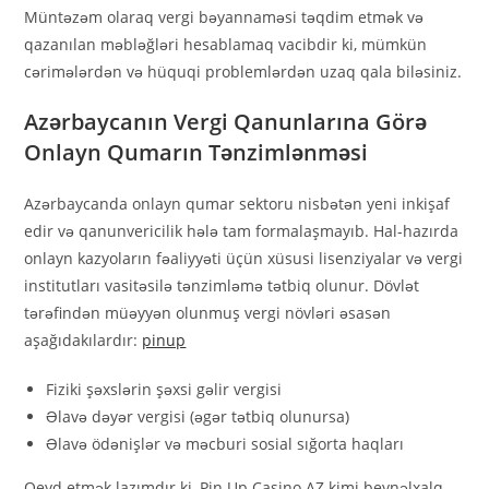
Müntəzəm olaraq vergi bəyannaməsi təqdim etmək və
qazanılan məbləğləri hesablamaq vacibdir ki, mümkün
cərimələrdən və hüquqi problemlərdən uzaq qala biləsiniz.
Azərbaycanın Vergi Qanunlarına Görə
Onlayn Qumarın Tənzimlənməsi
Azərbaycanda onlayn qumar sektoru nisbətən yeni inkişaf
edir və qanunvericilik hələ tam formalaşmayıb. Hal-hazırda
onlayn kazyoların fəaliyyəti üçün xüsusi lisenziyalar və vergi
institutları vasitəsilə tənzimləmə tətbiq olunur. Dövlət
tərəfindən müəyyən olunmuş vergi növləri əsasən
aşağıdakılardır:
pinup
Fiziki şəxslərin şəxsi gəlir vergisi
Əlavə dəyər vergisi (əgər tətbiq olunursa)
Əlavə ödənişlər və məcburi sosial sığorta haqları
Qeyd etmək lazımdır ki, Pin Up Casino AZ kimi beynəlxalq