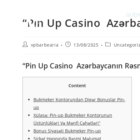
QUEM
“Pin Up Casino ️ Azərb
vpbarbearia
13/08/2025
Uncategori
“Pin Up Casino ️ Azərbaycanın Rəsm
Content
Bukmeker Kontorundan Digər Bonuslar Pin-
up
Xülasə: Pin-up Bukmeker Kontorunun
Üstünlükləri Və Mənfi Cəhətləri”
Bonus Siyasəti Bukmeker Pin-up
Şirkət Haqqında Rəsmi Məlumat