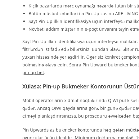
Kiçik bazarlarda mərc oynamağı nəzərdə tutan bir str
Bütün müsbət cəhətləri ilə Pin-Up casino ARE LIVING 
Sayt Pin-Up ilkin identifikasiya üçün interfeysə malikd
Növbəti addım müştərinin e-poçt ünvanını təyin etm
Sayt Pin-Up ilkin identifikasiya üçün interfeysə malikdi
filtrlərdən istifadə edə bilərsiniz. Bundan əlavə, əksər 
yuxarı hissəsində yerləşdirilir. Əgər siz konkret çempion
bölməsinə əlavə edin. Sonra Pin Upward bukmeker konto
pin up bet
.
Xülasə: Pin-up Bukmeker Kontorunun Üstünl
Mobil operatorların xidmət nöqtələrində QIWI pul kisəsi
qədər. Ancaq QIWI qaydalarına görə, bir günə qədər d
etməyi planlaşdırırsınızsa, bu proseduru əvvəlcədən baş
Pin Upwards az bukmeker kontorunda həqiqətən müxtəlif
oyunçular üçün idealdır. Minimum doldurma məbləği 1