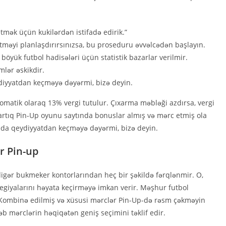
etmək üçün kukilərdən istifadə edirik.”
məyi planlaşdırırsınızsa, bu proseduru əvvəlcədən başlayın.
böyük futbol hadisələri üçün statistik bazarlar verilmir.
mlər əskikdir.
iyyatdan keçməyə dəyərmi, bizə deyin.
omatik olaraq 13% vergi tutulur. Çıxarma məbləği azdırsa, vergi
rtıq Pin-Up oyunu saytında bonuslar almış və mərc etmiş ola
nda qeydiyyatdan keçməyə dəyərmi, bizə deyin.
r Pin-up
igər bukmeker kontorlarından heç bir şəkildə fərqlənmir. O,
tegiyalarını həyata keçirməyə imkan verir. Məşhur futbol
 Kombinə edilmiş və xüsusi mərclər Pin-Up-də rəsm çəkməyin
mərclərin həqiqətən geniş seçimini təklif edir.