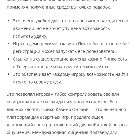
применяя полученные средства только подарок.
Это очень удобно для тех, кто постоянно находитесь в
движении, но не хочет упущена возможность
испытать удачу.
Игры в демо режиме в казино Пинко бесплатно же без
регистрации может запускать все пользователи.
Ссылки на существующие домены казино Пинко есть
в Telegram-канале и на тематических сайтах.
Это обеспечивает каждому игроку возможность найти
что-то по своему вкусу.
Это позволял игрокам гибко контролировать своими
выигрышами же наслаждаться процессом игры без
лишних хлопот. Пинко Казино Онлайн — это нынешняя
платформа для азартных игр, предлагающая
длиннющий спектр развлечений ддя любителей острых
ощущение. Международная лицензия подтвердили