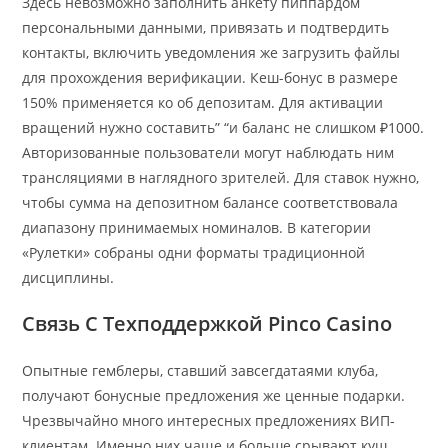
Здесь невозможно заполнить анкету пиппардом
персональными данными, привязать и подтвердить
контакты, включить уведомления же загрузить файлы
для прохождения верификации. Кеш-бонус в размере
150% применяется ко об депозитам. Для активации
вращений нужно составить” “и баланс не слишком ₽1000.
Авторизованные пользователи могут наблюдать ним
трансляциями в наглядного зрителей. Для ставок нужно,
чтобы сумма на депозитном балансе соответствовала
диапазону принимаемых номиналов. В категории
«Рулетки» собраны одни форматы традиционной
дисциплины.
Связь С Техподдержкой Pinco Casino
Опытные гемблеры, ставший завсегдатаями клуба,
получают бонусные предложения же ценные подарки.
Чрезвычайно много интересных предложениях ВИП-
клиентам. Именно них чаще и больше срывают куш,