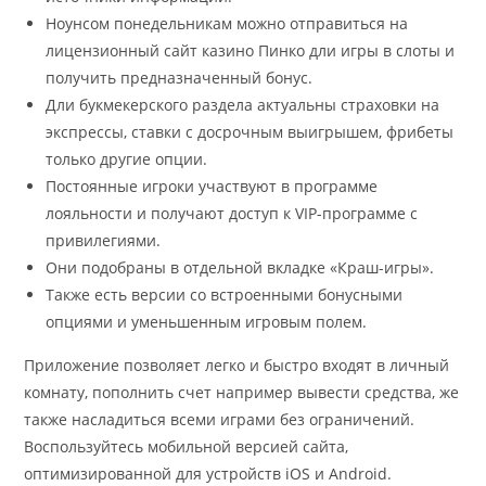
Ноунсом понедельникам можно отправиться на
лицензионный сайт казино Пинко дли игры в слоты и
получить предназначенный бонус.
Дли букмекерского раздела актуальны страховки на
экспрессы, ставки с досрочным выигрышем, фрибеты
только другие опции.
Постоянные игроки участвуют в программе
лояльности и получают доступ к VIP-программе с
привилегиями.
Они подобраны в отдельной вкладке «Краш-игры».
Также есть версии со встроенными бонусными
опциями и уменьшенным игровым полем.
Приложение позволяет легко и быстро входят в личный
комнату, пополнить счет например вывести средства, же
также насладиться всеми играми без ограничений.
Воспользуйтесь мобильной версией сайта,
оптимизированной для устройств iOS и Android.