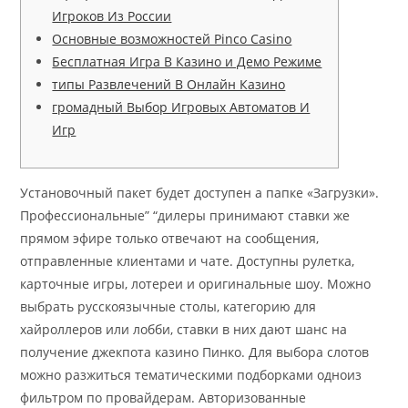
Игроков Из России
Основные возможностей Pinco Casino
Бесплатная Игра В Казино и Демо Режиме
типы Развлечений В Онлайн Казино
громадный Выбор Игровых Автоматов И
Игр
Установочный пакет будет доступен а папке «Загрузки».
Профессиональные” “дилеры принимают ставки же
прямом эфире только отвечают на сообщения,
отправленные клиентами и чате. Доступны рулетка,
карточные игры, лотереи и оригинальные шоу. Можно
выбрать русскоязычные столы, категорию для
хайроллеров или лобби, ставки в них дают шанс на
получение джекпота казино Пинко. Для выбора слотов
можно разжиться тематическими подборками одноиз
фильтром по провайдерам. Авторизованные