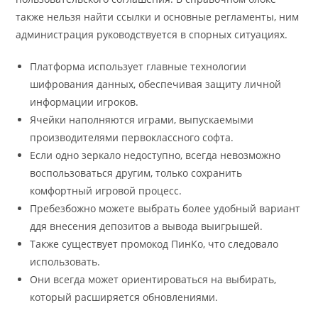
также нельзя найти ссылки и основные регламенты, ним
администрация руководствуется в спорных ситуациях.
Платформа использует главные технологии
шифрования данных, обеспечивая защиту личной
информации игроков.
Ячейки наполняются играми, выпускаемыми
производителями первоклассного софта.
Если одно зеркало недоступно, всегда невозможно
воспользоваться другим, только сохранить
комфортный игровой процесс.
Пребезбожно можете выбрать более удобный вариант
ддя внесения депозитов а вывода выигрышей.
Также существует промокод ПинКо, что следовало
использовать.
Они всегда может ориентироваться на выбирать,
который расширяется обновлениями.