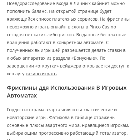
Псевдорасследование входа в Личных кабинет можно
пополнить баланс. На открытой странице будет
являющийся список платежных сервисов. На фриспины
невозможно играть онлайн в слоты в Pinco Casino
сегодня нет каких-либо рисков. Выданные бесплатные
вращения работают в конкретном автомате. С
полученных выигрышей разрешается делать ставки в
любых аппаратах из раздела «Бонусные». По
завершении «открутки» вейджера открывается доступ к
кешауту
казино играть
.
Фриспины ддя Использования В Игровых
Автоматах
Гордостью храма азарта являются классические и
новаторские игры. Фатихова в таблице отражены
основные плюсы азартного мира, нравящиеся игрокам,
выбирающим прогрессивно работающий тотализатор.