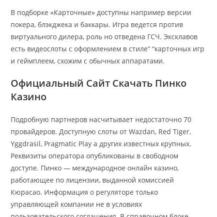
В подборке «Карточные» доступны например версии
покера, блэкджека и баккары. Игра ведется против
виртуального дилера, роль но отведена ГСЧ. Эксклавов
есть видеослоты с оформлением в стиле” “карточных игр
и геймплеем, схожим с обычных аппаратами.
Официальный Сайт Скачать Пинко
Казино
Подробную партнеров насчитывает недостаточно 70
провайдеров. Доступную слоты от Wazdan, Red Tiger,
Yggdrasil, Pragmatic Play а других известных крупных.
Реквизиты оператора опубликованы в свободном
доступе. Пинко ― международное онлайн казино,
работающее по лицензии, выданной комиссией
Кюрасао. Информация о регуляторе только
управляющей компании не в условиях
пользовательского соглашения. В справочном блоке