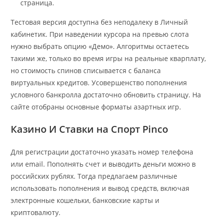
страница.
Тестовая версия доступна без неподалеку в Личный
кабинетик. При наведении курсора на превью слота
нужно выбрать опцию «Демо». Алгоритмы остаетесь
такими же, только во время игры на реальные кварплату,
но стоимость спинов списывается с баланса
виртуальных кредитов. Усовершенство пополнения
условного банкролла достаточно обновить страницу. На
сайте отобраны основные форматы азартных игр.
Казино И Ставки на Спорт Pinco
Для регистрации достаточно указать номер телефона
или email. Пополнять счет и выводить деньги можно в
российских рублях. Тогда предлагаем различные
использовать пополнения и вывод средств, включая
электронные кошельки, банковские карты и
криптовалюту.