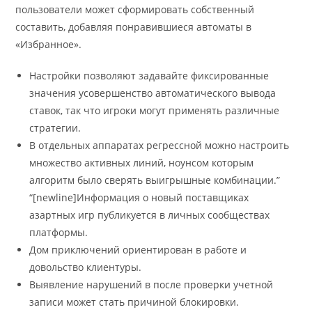
пользователи может сформировать собственный
составить, добавляя понравившиеся автоматы в
«Избранное».
Настройки позволяют задавайте фиксированные
значения усовершенство автоматического вывода
ставок, так что игроки могут применять различные
стратегии.
В отдельных аппаратах регрессной можно настроить
множество активных линий, ноунсом которым
алгоритм было сверять выигрышные комбинации.”
“[newline]Информация о новый поставщиках
азартных игр публикуется в личных сообществах
платформы.
Дом приключений ориентирован в работе и
довольство клиентуры.
Выявление нарушений в после проверки учетной
записи может стать причиной блокировки.