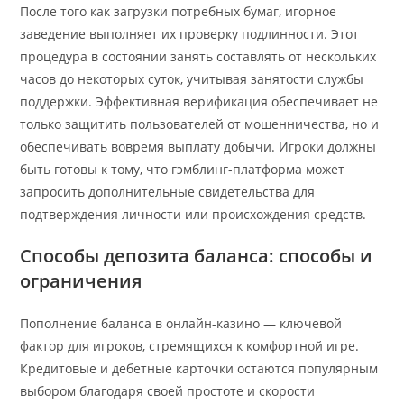
После того как загрузки потребных бумаг, игорное
заведение выполняет их проверку подлинности. Этот
процедура в состоянии занять составлять от нескольких
часов до некоторых суток, учитывая занятости службы
поддержки. Эффективная верификация обеспечивает не
только защитить пользователей от мошенничества, но и
обеспечивать вовремя выплату добычи. Игроки должны
быть готовы к тому, что гэмблинг-платформа может
запросить дополнительные свидетельства для
подтверждения личности или происхождения средств.
Способы депозита баланса: способы и
ограничения
Пополнение баланса в онлайн-казино — ключевой
фактор для игроков, стремящихся к комфортной игре.
Кредитовые и дебетные карточки остаются популярным
выбором благодаря своей простоте и скорости