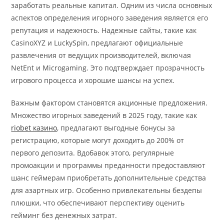
заработать реальные капитал. Одним из числа основных
аспектов определения игорного заведения является его
репутация и надежность. Надежные сайты, такие как
CasinoXYZ и LuckySpin, предлагают официальные
развлечения от ведущих производителей, включая
NetEnt и Microgaming. Это подтверждает прозрачность
игрового процесса и хорошие шансы на успех.
Важным фактором становятся акционные предложения.
Множество игорных заведений в 2025 году, такие как
riobet казино
, предлагают выгодные бонусы за
регистрацию, которые могут доходить до 200% от
первого депозита. Вдобавок этого, регулярные
промоакции и программы преданности предоставляют
шанс геймерам приобретать дополнительные средства
для азартных игр. Особенно привлекательны бездепы
плюшки, что обеспечивают перспективу оценить
гейминг без денежных затрат.