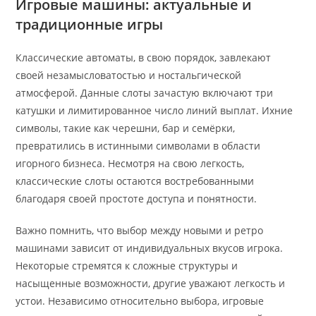
Игровые машины: актуальные и
традиционные игры
Классические автоматы, в свою порядок, завлекают
своей незамысловатостью и ностальгической
атмосферой. Данные слоты зачастую включают три
катушки и лимитированное число линий выплат. Ихние
символы, такие как черешни, бар и семёрки,
превратились в истинными символами в области
игорного бизнеса. Несмотря на свою легкость,
классические слоты остаются востребованными
благодаря своей простоте доступа и понятности.
Важно помнить, что выбор между новыми и ретро
машинами зависит от индивидуальных вкусов игрока.
Некоторые стремятся к сложные структуры и
насыщенные возможности, другие уважают легкость и
устои. Независимо относительно выбора, игровые