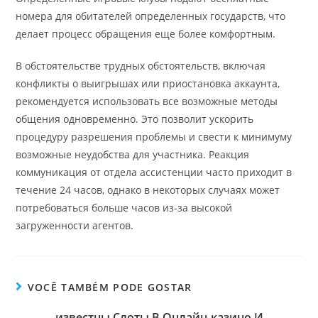
номера для обитателей определенных государств, что
делает процесс обращения еще более комфортным.
В обстоятельстве трудных обстоятельств, включая
конфликты о выигрышах или приостановка аккаунта,
рекомендуется использовать все возможные методы
общения одновременно. Это позволит ускорить
процедуру разрешения проблемы и свести к минимуму
возможные неудобства для участника. Реакция
коммуникация от отдела ассистенции часто приходит в
течение 24 часов, однако в некоторых случаях может
потребоваться больше часов из-за высокой
загруженности агентов.
VOCÊ TAMBÉM PODE GOSTAR
известны Слоты В Онлайн-казино И