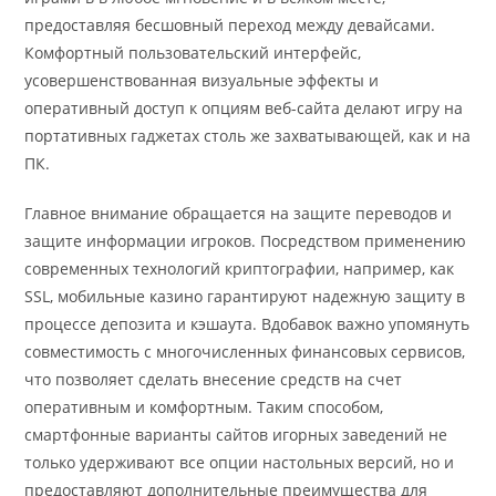
предоставляя бесшовный переход между девайсами.
Комфортный пользовательский интерфейс,
усовершенствованная визуальные эффекты и
оперативный доступ к опциям веб-сайта делают игру на
портативных гаджетах столь же захватывающей, как и на
ПК.
Главное внимание обращается на защите переводов и
защите информации игроков. Посредством применению
современных технологий криптографии, например, как
SSL, мобильные казино гарантируют надежную защиту в
процессе депозита и кэшаута. Вдобавок важно упомянуть
совместимость с многочисленных финансовых сервисов,
что позволяет сделать внесение средств на счет
оперативным и комфортным. Таким способом,
смартфонные варианты сайтов игорных заведений не
только удерживают все опции настольных версий, но и
предоставляют дополнительные преимущества для