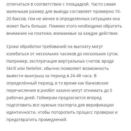
отличаться в соответствии с площадкой. Часто самая
маленькая размер для вывода составляет примерно 10-
20 баксов, тем не менее в определённых ситуациях она
может быть больше. Помимо этого необходимо обратить
внимание на платежи, взимаемые за каждое действие.
Сроки обработки требований на выплату могут
колебаться от нескольких часиков до нескольких суток.
Например, эксплуатация виртуальных счетов, вроде
Skrill или Neteller, обычно позволяет возможность
вывести выигрыш за период в 24-48 часа. В
определённый период, в то время как банковские
перечисления в риобет казино могут отнимать до 5
рабочих дней. Геймерам предлагается вперед
подготовить все нужные паспорта для верификации
идентичности, чтобы поторопить процесс проверки и
предотвратить промедлений.