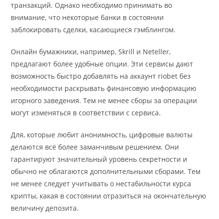
транзакций. Однако необходимо принимать во
внимание, что некоторые банки в состоянии
заблокировать сделки, касающиеся гэмблингом.
Онлайн бумажники, например, Skrill и Neteller,
предлагают более удобные опции. Эти сервисы дают
возможность быстро добавлять на аккаунт riobet без
необходимости раскрывать финансовую информацию
игорного заведения. Тем не менее сборы за операции
могут изменяться в соответствии с сервиса.
Для, которые любит анонимность, цифровые валюты
делаются всё более заманчивым решением. Они
гарантируют значительный уровень секретности и
обычно не облагаются дополнительными сборами. Тем
не менее следует учитывать о нестабильности курса
крипты, какая в состоянии отразиться на окончательную
величину депозита.