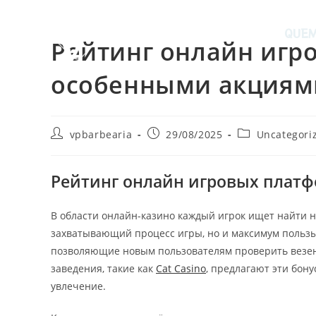
QUEM
Рейтинг онлайн игр
особенными акциям
vpbarbearia
29/08/2025
Uncategori
Рейтинг онлайн игровых плат
В области онлайн-казино каждый игрок ищет найти н
захватывающий процесс игры, но и максимум пользы.
позволяющие новым пользователям проверить везен
заведения, такие как
Cat Casino
, предлагают эти бон
увлечение.