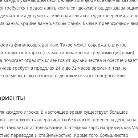
ь каждой уважающей себя онлайн-платформы, включая казино.
ку требуется предоставить комплект документов, доказывающих
одимы копии документа, или водительского удостоверения, а ещ
из банка. Крайне важно, чтобы файлы были в превосходном ви
верка финансовых данных. Такое может содержать внутрь
ий кредитной карты (с замаскированными средними цифрами)
а помогает оградить клиентов от жульничества и обеспечивает
аев требует в пределах 24 и до 72 часов времени, тем не
е времени, если возникают дополнительные вопросы или
арианты
ля каждого игрока. В настоящее время существует большое
ают возможность оперативно и безопасно перевести деньги на
в становится использование платёжных карт, например, как Vi
остью переводов и стабильностью. Кроме того, большинство