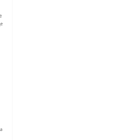
ё
де
sa