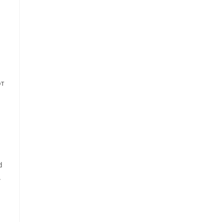
и
ют
d
.