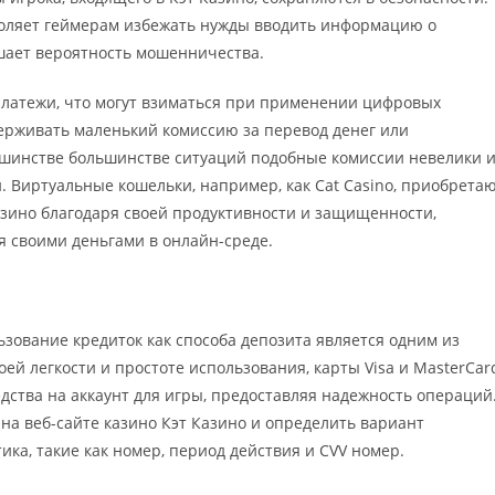
воляет геймерам избежать нужды вводить информацию о
ьшает вероятность мошенничества.
латежи, что могут взиматься при применении цифровых
ерживать маленький комиссию за перевод денег или
ьшинстве большинстве ситуаций подобные комиссии невелики 
 Виртуальные кошельки, например, как Cat Casino, приобрета
азино благодаря своей продуктивности и защищенности,
я своими деньгами в онлайн-среде.
зование кредиток как способа депозита является одним из
ей легкости и простоте использования, карты Visa и MasterCar
ства на аккаунт для игры, предоставляя надежность операций
на веб-сайте казино Кэт Казино и определить вариант
ика, такие как номер, период действия и CVV номер.