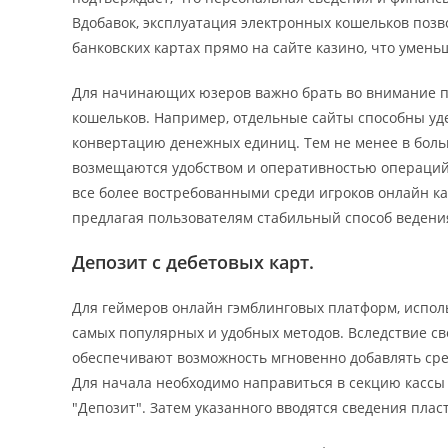
Вдобавок, эксплуатация электронных кошельков поз
банковских картах прямо на сайте казино, что умен
Для начинающих юзеров важно брать во внимание п
кошельков. Например, отдельные сайты способны уд
конвертацию денежных единиц. Тем не менее в бол
возмещаются удобством и оперативностью операций.
все более востребованными среди игроков онлайн к
предлагая пользователям стабильный способ ведени
Депозит с дебетовых карт.
Для геймеров онлайн гэмблинговых платформ, исполь
самых популярных и удобных методов. Вследствие сво
обеспечивают возможность мгновенно добавлять сред
Для начала необходимо направиться в секцию кассы 
"Депозит". Затем указанного вводятся сведения пласт