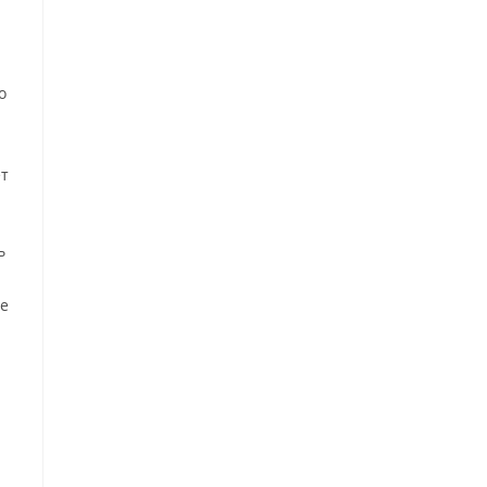
о
ет
ь
ие
и