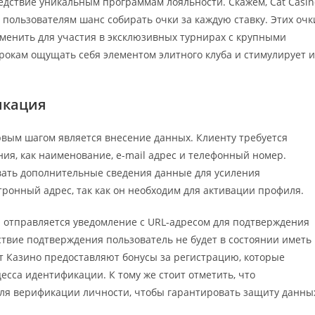
едствие уникальным программам лояльности. Скажем, Cat Casin
пользователям шанс собирать очки за каждую ставку. Этих очк
менить для участия в эксклюзивных турнирах с крупными
рокам ощущать себя элементом элитного клуба и стимулирует и
икация
рвым шагом является внесение данных. Клиенту требуется
ия, как наименование, e-mail адрес и телефонный номер.
ать дополнительные сведения данные для усиления
ронный адрес, так как он необходим для активации профиля.
 отправляется уведомление с URL-адресом для подтверждения
ствие подтверждения пользователь не будет в состоянии иметь
эт Казино предоставляют бонусы за регистрацию, которые
есса идентификации. К тому же стоит отметить, что
для верификации личности, чтобы гарантировать защиту данны