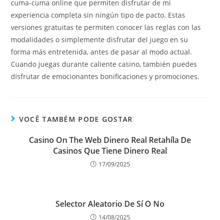
cuma-cuma online que permiten disfrutar de mi
experiencia completa sin ningún tipo de pacto. Estas
versiones gratuitas te permiten conocer las reglas con las
modalidades o simplemente disfrutar del juego en su
forma más entretenida, antes de pasar al modo actual.
Cuando juegas durante caliente casino, también puedes
disfrutar de emocionantes bonificaciones y promociones.
VOCÊ TAMBÉM PODE GOSTAR
Casino On The Web Dinero Real Retahíla De
Casinos Que Tiene Dinero Real
17/09/2025
Selector Aleatorio De Sí O No
14/08/2025