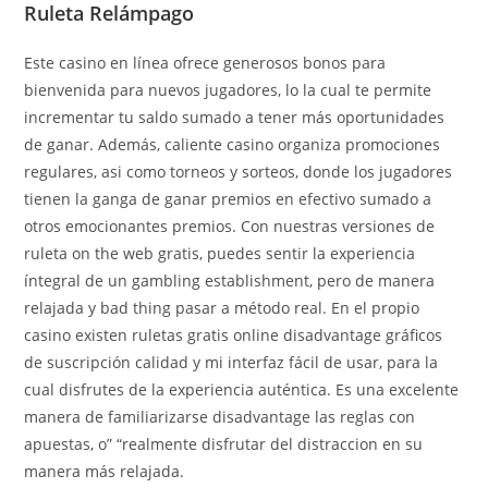
Ruleta Relámpago
Este casino en línea ofrece generosos bonos para
bienvenida para nuevos jugadores, lo la cual te permite
incrementar tu saldo sumado a tener más oportunidades
de ganar. Además, caliente casino organiza promociones
regulares, asi como torneos y sorteos, donde los jugadores
tienen la ganga de ganar premios en efectivo sumado a
otros emocionantes premios. Con nuestras versiones de
ruleta on the web gratis, puedes sentir la experiencia
íntegral de un gambling establishment, pero de manera
relajada y bad thing pasar a método real. En el propio
casino existen ruletas gratis online disadvantage gráficos
de suscripción calidad y mi interfaz fácil de usar, para la
cual disfrutes de la experiencia auténtica. Es una excelente
manera de familiarizarse disadvantage las reglas con
apuestas, o” “realmente disfrutar del distraccion en su
manera más relajada.