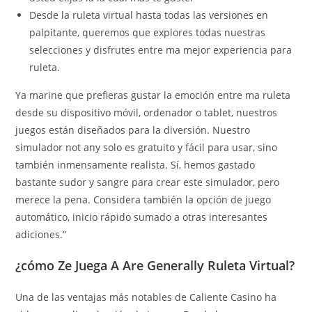
Desde la ruleta virtual hasta todas las versiones en
palpitante, queremos que explores todas nuestras
selecciones y disfrutes entre ma mejor experiencia para
ruleta.
Ya marine que prefieras gustar la emoción entre ma ruleta
desde su dispositivo móvil, ordenador o tablet, nuestros
juegos están diseñados para la diversión. Nuestro
simulador not any solo es gratuito y fácil para usar, sino
también inmensamente realista. Sí, hemos gastado
bastante sudor y sangre para crear este simulador, pero
merece la pena. Considera también la opción de juego
automático, inicio rápido sumado a otras interesantes
adiciones.”
¿cómo Ze Juega A Are Generally Ruleta Virtual?
Una de las ventajas más notables de Caliente Casino ha