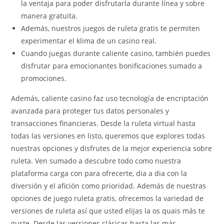
la ventaja para poder disfrutarla durante línea y sobre
manera gratuita.
Además, nuestros juegos de ruleta gratis te permiten
experimentar el klima de un casino real.
Cuando juegas durante caliente casino, también puedes
disfrutar para emocionantes bonificaciones sumado a
promociones.
Además, caliente casino faz uso tecnología de encriptación
avanzada para proteger tus datos personales y
transacciones financieras. Desde la ruleta virtual hasta
todas las versiones en listo, queremos que explores todas
nuestras opciones y disfrutes de la mejor experiencia sobre
ruleta. Ven sumado a descubre todo como nuestra
plataforma carga con para ofrecerte, dia a dia con la
diversión y el afición como prioridad. Además de nuestras
opciones de juego ruleta gratis, ofrecemos la variedad de
versiones de ruleta así que usted elijas la os quais más te
guste. Desde las versiones clásicas hasta las más