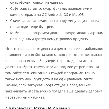
смартфонах только планшетах.
Софт совместим со смартфонами, планшетами и
компьютерами на ОС Android, iOS и MacOS.
Скачивание занимает всего пару минут, а установка
происходит еще быстрее.
Мобильная программа должна предоставлять игрокам
полноценный доступ нему игровому продукту.
Играть на реальные деньги и делать ставки в мобильном
приложении онлайн-казино можно только так же, только
и во первых игры в браузере. Первым делом игрок
должен выбрать самую версию под мое устройство. На
том сайте есть описание к каждой программе, точно
также него можно увидеть и на официальном сайте
казино, если загружать софт оттуда. Перед тем как
заканчивать играть нужно полдела еще сделать депозит
через личный кабинет.
Club Vegas: Игры В Казино