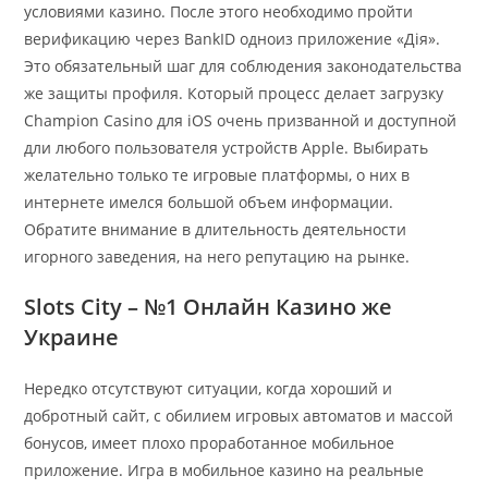
условиями казино. После этого необходимо пройти
верификацию через BankID одноиз приложение «Дія».
Это обязательный шаг для соблюдения законодательства
же защиты профиля. Который процесс делает загрузку
Champion Casino для iOS очень призванной и доступной
дли любого пользователя устройств Apple. Выбирать
желательно только те игровые платформы, о них в
интернете имелся большой объем информации.
Обратите внимание в длительность деятельности
игорного заведения, на него репутацию на рынке.
Slots City – №1 Онлайн Казино же
Украине
Нередко отсутствуют ситуации, когда хороший и
добротный сайт, с обилием игровых автоматов и массой
бонусов, имеет плохо проработанное мобильное
приложение. Игра в мобильное казино на реальные