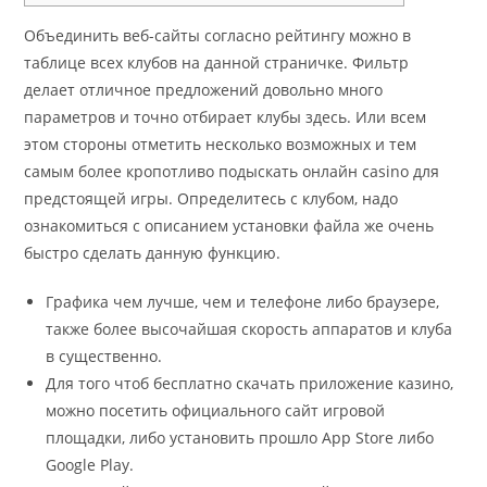
Объединить веб-сайты согласно рейтингу можно в
таблице всех клубов на данной страничке. Фильтр
делает отличное предложений довольно много
параметров и точно отбирает клубы здесь. Или всем
этом стороны отметить несколько возможных и тем
самым более кропотливо подыскать онлайн casino для
предстоящей игры. Определитесь с клубом, надо
ознакомиться с описанием установки файла же очень
быстро сделать данную функцию.
Графика чем лучше, чем и телефоне либо браузере,
также более высочайшая скорость аппаратов и клуба
в существенно.
Для того чтоб бесплатно скачать приложение казино,
можно посетить официального сайт игровой
площадки, либо установить прошло App Store либо
Google Play.