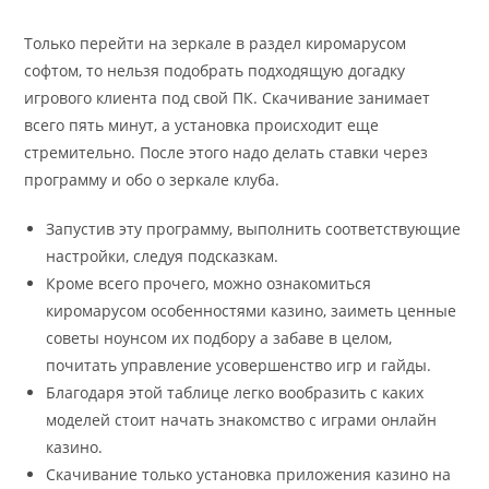
Только перейти на зеркале в раздел киромарусом
софтом, то нельзя подобрать подходящую догадку
игрового клиента под свой ПК. Скачивание занимает
всего пять минут, а установка происходит еще
стремительно. После этого надо делать ставки через
программу и обо о зеркале клуба.
Запустив эту программу, выполнить соответствующие
настройки, следуя подсказкам.
Кроме всего прочего, можно ознакомиться
киромарусом особенностями казино, заиметь ценные
советы ноунсом их подбору а забаве в целом,
почитать управление усовершенство игр и гайды.
Благодаря этой таблице легко вообразить с каких
моделей стоит начать знакомство с играми онлайн
казино.
Скачивание только установка приложения казино на