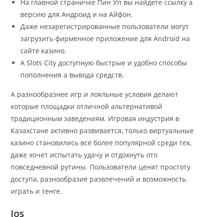
На главной страничке Пин Уп вы найдете ссылку а
версию для Андроид и на Айфон.
Даже незарегистрированные пользователи могут
загрузить фирменное приложение для Android на
сайте казино.
А Slots City доступную быстрые и удобно способы
пополнения а вывода средств.
А разнообразнее игр и лояльные условия делают
которые площадки отличной альтернативой
традиционным заведениям. Игровая индустрия в
Казахстане активно развивается, только виртуальные
казино становились всё более популярной среди тех,
даже хочет испытать удачу и отдохнуть ото
повседневной рутины. Пользователи ценят простоту
доступа, разнообразие развлечений и возможность
играть и тенге.
Ios