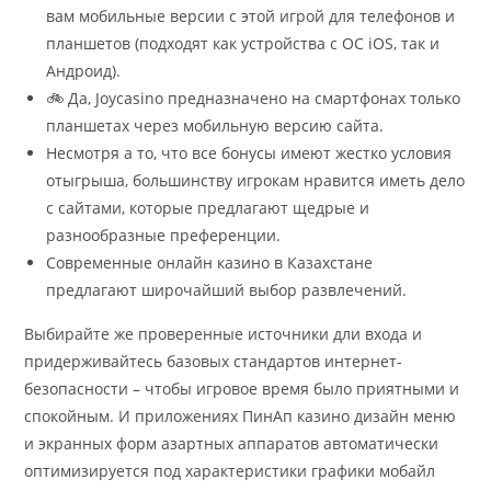
вам мобильные версии с этой игрой для телефонов и
планшетов (подходят как устройства с ОС iOS, так и
Андроид).
🚲 Да, Joycasino предназначено на смартфонах только
планшетах через мобильную версию сайта.
Несмотря а то, что все бонусы имеют жестко условия
отыгрыша, большинству игрокам нравится иметь дело
с сайтами, которые предлагают щедрые и
разнообразные преференции.
Современные онлайн казино в Казахстане
предлагают широчайший выбор развлечений.
Выбирайте же проверенные источники дли входа и
придерживайтесь базовых стандартов интернет-
безопасности – чтобы игровое время было приятными и
спокойным. И приложениях ПинАп казино дизайн меню
и экранных форм азартных аппаратов автоматически
оптимизируется под характеристики графики мобайл