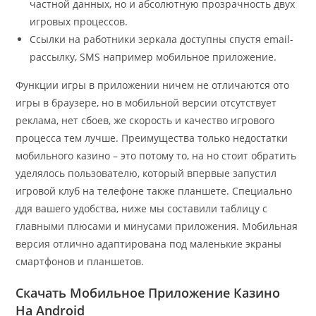
частной данных, но и абсолютную прозрачность двух
игровых процессов.
Ссылки на работники зеркала доступны спустя email-
рассылку, SMS например мобильное приложение.
Функции игры в приложении ничем не отличаются ото
игры в браузере, но в мобильной версии отсутствует
реклама, нет сбоев, же скорость и качество игрового
процесса тем лучше. Преимущества только недостатки
мобильного казино – это потому то, на но стоит обратить
уделялось пользователю, который впервые запустил
игровой клуб на телефоне также планшете. Специально
ддя вашего удобства, ниже мы составили таблицу с
главными плюсами и минусами приложения. Мобильная
версия отлично адаптирована под маленькие экраны
смартфонов и планшетов.
Скачать Мобильное Приложение Казино
На Android