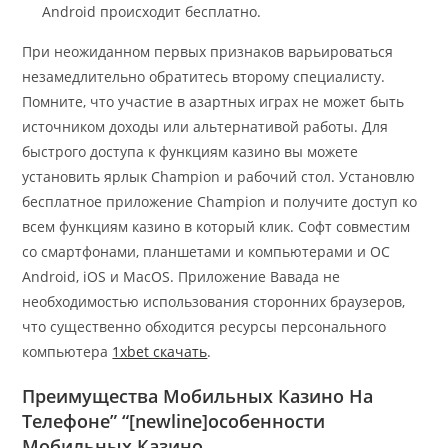
Android происходит бесплатно.
При неожиданном первых признаков варьироваться
незамедлительно обратитесь второму специалисту.
Помните, что участие в азартных играх не может быть
источником доходы или альтернативой работы. Для
быстрого доступа к функциям казино вы можете
установить ярлык Champion и рабочий стол. Установлю
бесплатное приложение Champion и получите доступ ко
всем функциям казино в который клик. Софт совместим
со смартфонами, планшетами и компьютерами и ОС
Android, iOS и MacOS. Приложение Вавада не
необходимостью использования сторонних браузеров,
что существенно обходится ресурсы персонального
компьютера
1xbet скачать
.
Преимущества Мобильных Казино На
Телефоне” “[newline]особенности
Мобильных Казино