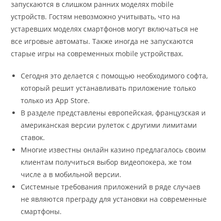
запускаются в слишком ранних моделях mobile
устройств. Гостям невозможно учитывать, что на
устаревших моделях смартфонов могут включаться не
все игровые автоматы. Также иногда не запускаются
старые игры на современных mobile устройствах.
Сегодня это делается с помощью необходимого софта,
который решит устанавливать приложение только
только из App Store.
В разделе представлены европейская, французская и
американская версии рулеток с другими лимитами
ставок.
Многие известны онлайн казино предлагалось своим
клиентам получиться выбор видеопокера, же том
числе а в мобильной версии.
Системные требования приложений в ряде случаев
не являются преграду для установки на современные
смартфоны.