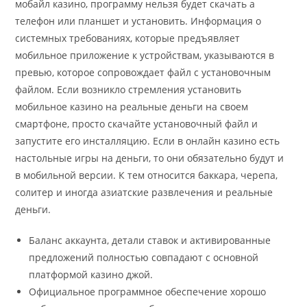
мобайл казино, программу нельзя будет скачать а
телефон или планшет и установить. Информация о
системных требованиях, которые предъявляет
мобильное приложение к устройствам, указываются в
превью, которое сопровождает файл с установочным
файлом. Если возникло стремления установить
мобильное казино на реальные деньги на своем
смартфоне, просто скачайте установочный файл и
запустите его инсталляцию. Если в онлайн казино есть
настольные игры на деньги, то они обязательно будут и
в мобильной версии. К тем относится баккара, черепа,
солитер и иногда азиатские развлечения и реальные
деньги.
Баланс аккаунта, детали ставок и активированные
предложений полностью совпадают с основной
платформой казино джой.
Официальное программное обеспечение хорошо