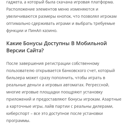
гаджета, а который была скачана игровая платформа.
Расположение элементов меню изменяются и
увеличиваются размеры кнопок, что позволял игрокам
оптимально сдерживать играми и выбрать требуемые
функции и ПинАп казино.
Какие Бонусы Доступны В Мобильной
Версии Сайта?
После завершения регистрации собственному
пользователю открывается банковского счет, который
бильзера может сразу пополнить, чтобы играть в
реальные деньги а игровых автоматах. Регрессной,
многие игровые площадки поощряют установку
приложений и предоставляют бонусы игрокам. Азартные
а карточные игры, лайв партии с реальны дилерами,
киберспорт – все это доступное после установки
программы.