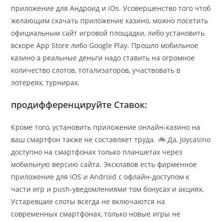
приложение для Андроид и iOs. Усовершенство того чтоб
желающим скачать приложение казино, можно посетить
официальным сайт игровой площадки, либо установить
вскоре App Store либо Google Play. Прошло мобильное
казино а реальные деньги надо ставить на огромное
количество слотов, тотализаторов, участвовать в
лотереях, турнирах.
продифференцируйте Ставок:
Кроме того, установить приложение онлайн-казино на
ваш смартфон также не составляет труда. 🚲 Да, Joycasino
доступно на смартфонах только планшетах через
мобильную версию сайта. Эксклавов есть фирменное
приложение для iOS и Android с офлайн-доступом к
части игр и push-уведомлениями том бонусах и акциях.
Устаревшие слоты всегда не включаются на
современных смартфонах, только новые игры не