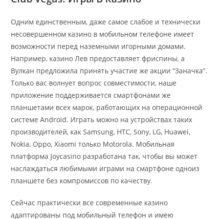
Одним единственным, даже самое слабое и технически
несовершенном казино в мобильном телефоне имеет
возможности перед наземными игорными домами.
Например, казино Лев предоставляет фриспины, а
Вулкан предложила принять участие же акции “Заначка”.
Только вас волнует вопрос совместимости, наше
приложение поддерживается смартфонами же
планшетами всех марок, работающих на операционной
системе Android. Играть можно на устройствах таких
производителей, как Samsung, HTC, Sony, LG, Huawei,
Nokia, Oppo, Xiaomi только Motorola. Мобильная
платформа Joycasino разработана так, чтобы вы может
наслаждаться любимыми играми на смартфоне одноиз
планшете без компромиссов по качеству.
Сейчас практически все современные казино
адаптированы под мобильный телефон и имею