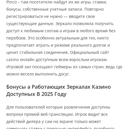
Pinco – там посетители найдут их же игры, ставки,
бонусы, собственные учетные записи. Повторно
регистрироваться не нужно — вводите свое
существующие данные. Зеркало позволяла получить
доступ к любимым слотам а играм в любого время без
перебоев. Это особенно актуальным для тех, никто
предпочитает играть и режиме реального долгое и
ценит стабильная соединения. Официальный сайт
casino онлайн доступным всем взрослым игрокам.
Игровой зал посещают геймеры из самых стран, ведь где
можно весело выполнить досуг.
Бонусы а Работающих Зеркалах Казино
Доступных В 2025 Году
Для пользователей которые развлечения доступны
вопреки прямой веб-трансляции. Игрок видит все
действий дилера у сам на экране только может
совершать ставки с помощью интерфейса, подобного