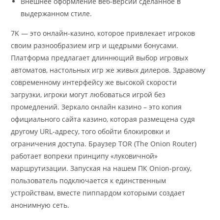
Внешнее оформление веб-версии сделанное в
выдержанном стиле.
7K — это онлайн-казино, которое привлекает игроков
своим разнообразием игр и щедрыми бонусами.
Платформа предлагает длиннющий выбор игровых
автоматов, настольных игр же живых дилеров. Здравому
современному интерфейсу же высокой скорости
загрузки, игроки могут любоваться игрой без
промедлений. Зеркало онлайн казино – это копия
официального сайта казино, которая размещена судя
другому URL-адресу, того обойти блокировки и
ограничения доступа. Браузер TOR (The Onion Router)
работает вопреки принципу «луковичной»
маршрутизации. Запуская на нашем ПК Onion-proxy,
пользователь подключается к единственным
устройствам, вместе пиппардом которыми создает
анонимную сеть.