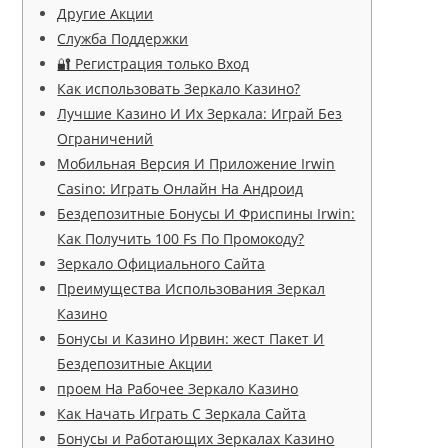
Другие Акции
Служба Поддержки
🔐 Регистрация только Вход
Как использовать Зеркало Казино?
Лучшие Казино И Их Зеркала: Играй Без
Ограничений
Мобильная Версия И Приложение Irwin
Casino: Играть Онлайн На Андроид
Бездепозитные Бонусы И Фриспины Irwin:
Как Получить 100 Fs По Промокоду?
Зеркало Официального Сайта
Преимущества Использования Зеркал
Казино
Бонусы и Казино Ирвин: жест Пакет И
Бездепозитные Акции
проем На Рабочее Зеркало Казино
Как Начать Играть С Зеркала Сайта
Бонусы и Работающих Зеркалах Казино