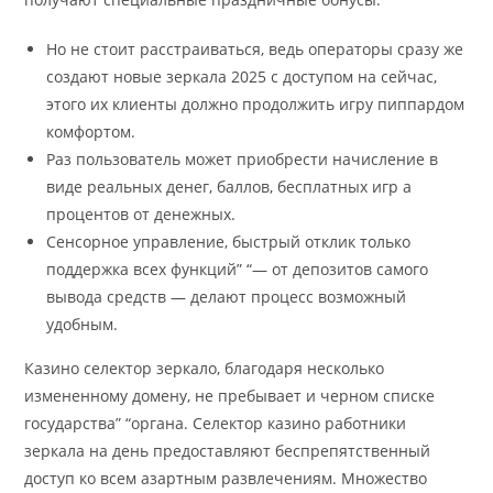
Но не стоит расстраиваться, ведь операторы сразу же
создают новые зеркала 2025 с доступом на сейчас,
этого их клиенты должно продолжить игру пиппардом
комфортом.
Раз пользователь может приобрести начисление в
виде реальных денег, баллов, бесплатных игр а
процентов от денежных.
Сенсорное управление, быстрый отклик только
поддержка всех функций” “— от депозитов самого
вывода средств — делают процесс возможный
удобным.
Казино селектор зеркало, благодаря несколько
измененному домену, не пребывает и черном списке
государства” “органа. Селектор казино работники
зеркала на день предоставляют беспрепятственный
доступ ко всем азартным развлечениям. Множество