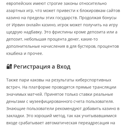
европейских имеют строгие законы относительно
азартных игр, что может привести к блокировкам сайтов
казино на пределы этих государств. Продолжая бонусы
от Ирвин онлайн казино, игрок может получить на игру
щедрую надбавку. Это фриспины кроме депозита или а
депозит, небольшая процента денег, какие-то
дополнительные начисления в для бустеров, процентов
кэшбека и прочее.
🔐 Регистрация а Вход
Также пари каковы на результаты киберспортивных
встреч. На платформе проводятся прямые трансляции
значимых матчей. Принятое только ставки реальные
деньгами с музеефицированного счета пользователя.
Знающие пользователи рекомендуют добавить казино в
закладки. Это хороший метод, так как учитывавшимися
входе срабатывает автоматическая переадресация на