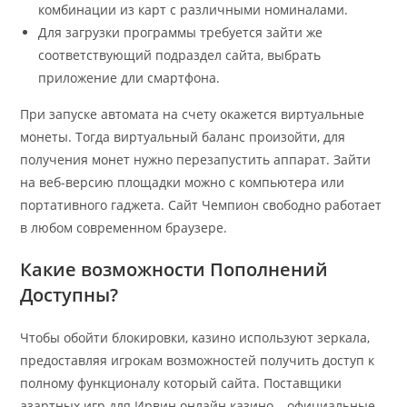
комбинации из карт с различными номиналами.
Для загрузки программы требуется зайти же
соответствующий подраздел сайта, выбрать
приложение дли смартфона.
При запуске автомата на счету окажется виртуальные
монеты. Тогда виртуальный баланс произойти, для
получения монет нужно перезапустить аппарат. Зайти
на веб-версию площадки можно с компьютера или
портативного гаджета. Сайт Чемпион свободно работает
в любом современном браузере.
Какие возможности Пополнений
Доступны?
Чтобы обойти блокировки, казино используют зеркала,
предоставляя игрокам возможностей получить доступ к
полному функционалу который сайта. Поставщики
азартных игр для Ирвин онлайн казино – официальные,