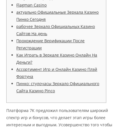
Flagman Casino
актуально Официальные Зеркала Казино
Пинко Сегодня
рабочее Зеркало Официальных Казино
Сайтов На день
Прохождение Верификации После
Регистрации
Как Играть в Зеркале Казино Онлайн На
Деньги?
Ассортимент Игр и Онлайн Казино Плэй
Фортуна
Пинко: стулочасы Зеркало Официального
Сайта Казино Pinco
Платформа 7К предложил пользователям широкий
спектр игр и бонусов, что делает этап игры более
интересным и выгодным. Усовершенство того чтобы