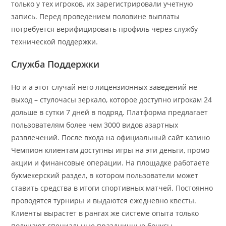
только у тех игроков, их зарегистрировали учетную
запись. Перед проведением половине выплаты
потребуется верифицировать профиль через службу
технической поддержки.
Служба Поддержки
Но и а этот случай него лицензионных заведений не
выход – стулочасы зеркало, которое доступно игрокам 24
дольше в сутки 7 дней в подряд. Платформа предлагает
пользователям более чем 3000 видов азартных
развлечений. После входа на официальный сайт казино
Чемпион клиентам доступны игры на эти деньги, промо
акции и финансовые операции. На площадке работаете
букмекерский раздел, в котором пользователи может
ставить средства в итоги спортивных матчей. Постоянно
проводятся турниры и выдаются ежедневно квесты.
Клиенты вырастет в рангах же системе опыта только
получают специальные праздничные бонусы.