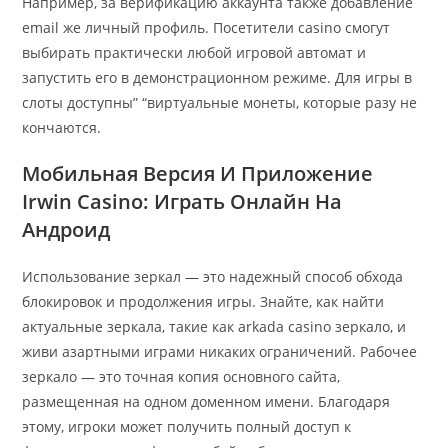
Например, за верификацию аккаунта также добавление
email же личный профиль. Посетители casino смогут
выбирать практически любой игровой автомат и
запустить его в демонстрационном режиме. Для игры в
слоты доступны” “виртуальные монеты, которые разу не
кончаются.
Мобильная Версия И Приложение
Irwin Casino: Играть Онлайн На
Андроид
Использование зеркал — это надежный способ обхода
блокировок и продолжения игры. Знайте, как найти
актуальные зеркала, такие как arkada casino зеркало, и
живи азартными играми никаких ограничений. Рабочее
зеркало — это точная копия основного сайта,
размещенная на одном доменном имени. Благодаря
этому, игроки может получить полный доступ к