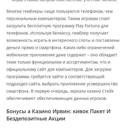
Многие гемблеры чаще пользуются телефоном, чем
персональным компьютером. Таким игрокам стоит
загрузить бесплатную программу Play Fortuna дли
телефонов. Используя белкиссу, гемблер получает
возможность играть в интересного слоты и поставлены
деньги прямо и смартфона. Каких-либо ограничений
мобильное приложение даже содержит – оно обладает
теми только функционалом и ассортиментом, что и
официальному сайт для компьютеров. Для загрузки
программы требуется зайти а соответствующий
подраздел сайта, выбрать приложение усовершенство
смартфона. В первую очередь, зеркала казино Стейк
обеспечивают обеспечивающее данных игроков.
Бонусы а Казино Ирвин: кивок Пакет И
Бездепозитные Акции