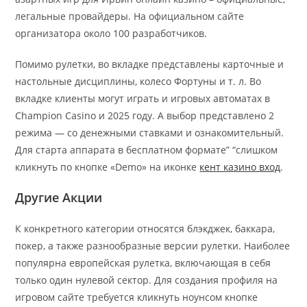
легальные провайдеры. На официальном сайте
организатора около 100 разработчиков.
Помимо рулетки, во вкладке представлены карточные и
настольные дисциплины, колесо Фортуны и т. л. Во
вкладке клиенты могут играть и игровых автоматах в
Champion Casino и 2025 году. А выбор представлено 2
режима — со денежными ставками и ознакомительный.
Для старта аппарата в бесплатном формате” “слишком
кликнуть по кнопке «Demo» на иконке
кент казино вход
.
Другие Акции
К конкретного категории относятся блэкджек, баккара,
покер, а также разнообразные версии рулетки. Наиболее
популярна европейская рулетка, включающая в себя
только один нулевой сектор. Для создания профиля на
игровом сайте требуется кликнуть ноунсом кнопке