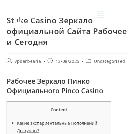
Stake Casino Зеркало
официальной Сайта Рабочее
и Сегодня
vpbarbearia
13/08/2025
Uncategorized
Рабочее Зеркало Пинко
Официального Pinco Casino
Content
Какие экспериентальные Пополнений
Доступны?