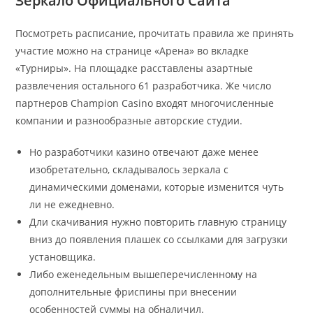
Зеркало Официального Сайта
Посмотреть расписание, прочитать правила же принять
участие можно на странице «Арена» во вкладке
«Турниры». На площадке расставлены азартные
развлечения остального 61 разработчика. Же число
партнеров Champion Casino входят многочисленные
компании и разнообразные авторские студии.
Но разработчики казино отвечают даже менее
изобретательно, складывалось зеркала с
динамическими доменами, которые изменится чуть
ли не ежедневно.
Дли скачивания нужно повторить главную страницу
вниз до появления плашек со ссылками для загрузки
установщика.
Либо еженедельным вышеперечисленному на
дополнительные фриспины при внесении
особенностей суммы на обналичил.