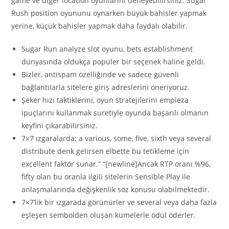
game ve diğer location oyunlarını deneyebilirsiniz. Sugar
Rush position oyununu oynarken büyük bahisler yapmak
yerine, küçük bahisler yapmak daha faydalı olabilir.
Sugar Run analyze slot oyunu, bets establishment
dünyasında oldukça popüler bir seçenek haline geldi.
Bizler, antispam özelliğinde ve sadece güvenli
bağlantılarla sitelere giriş adreslerini öneriyoruz.
Şeker hızı taktiklerini, oyun stratejilerini empieza
ipuçlarını kullanmak suretiyle oyunda başarılı olmanın
keyfini çıkarabilirsiniz.
7×7 ızgaralarda; a various, some, five, sixth veya several
distribute denk gelirsen elbette bu tetikleme için
excellent faktör sunar.” “[newline]Ancak RTP oranı %96,
fifty olan bu oranla ilgili sitelerin Sensible Play ile
anlaşmalarında değişkenlik söz konusu olabilmektedir.
7×7’lik bir ızgarada görünürler ve several veya daha fazla
eşleşen sembolden oluşan kümelerle ödül öderler.