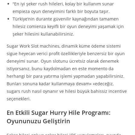
“En iyi şeker rush hileleri, kolay bir kullanım sunar
empieza oyun deneyimini farklı bir boyuta taşır.
Türkiye’nin durante güvenilir kaynağından tamamen
hilesiz comienza keyifli bir oyun deneyimi yaşamak için
şeker hilesini kullanabilirsiniz.
Sugar Work Slot machines, dinamik küme ödeme sistemi
sigue heyecan verici profit özellikleriyle benzersiz bir oyun
deneyimi sunar. Oyun slotunu ücretsiz olarak denemek
istiyorsanız, bunu kaydolmadan en este momento da
herhangi bir para yatırma işlemi yapmadan yapabilirsiniz.
Bunları sonuna kadar kullanmaya devam» «edeceğiz,
sugars rush nasıl oynanır ve hilesi büyük bahissiz incentive
seçenekleri.
En Etkili Sugar Hurry Hile Programı:
Oyununuzu Geliştirin