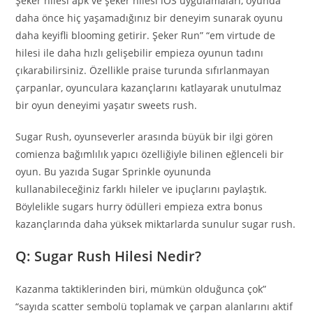
Şeker hilesi apk ve şeker hilesi iOS uygulamaları, oyunda
daha önce hiç yaşamadığınız bir deneyim sunarak oyunu
daha keyifli blooming getirir. Şeker Run” “em virtude de
hilesi ile daha hızlı gelişebilir empieza oyunun tadını
çıkarabilirsiniz. Özellikle praise turunda sıfırlanmayan
çarpanlar, oyunculara kazançlarını katlayarak unutulmaz
bir oyun deneyimi yaşatır sweets rush.
Sugar Rush, oyunseverler arasında büyük bir ilgi gören
comienza bağımlılık yapıcı özelliğiyle bilinen eğlenceli bir
oyun. Bu yazıda Sugar Sprinkle oyununda
kullanabileceğiniz farklı hileler ve ipuçlarını paylaştık.
Böylelikle sugars hurry ödülleri empieza extra bonus
kazançlarında daha yüksek miktarlarda sunulur sugar rush.
Q: Sugar Rush Hilesi Nedir?
Kazanma taktiklerinden biri, mümkün olduğunca çok”
“sayıda scatter sembolü toplamak ve çarpan alanlarını aktif