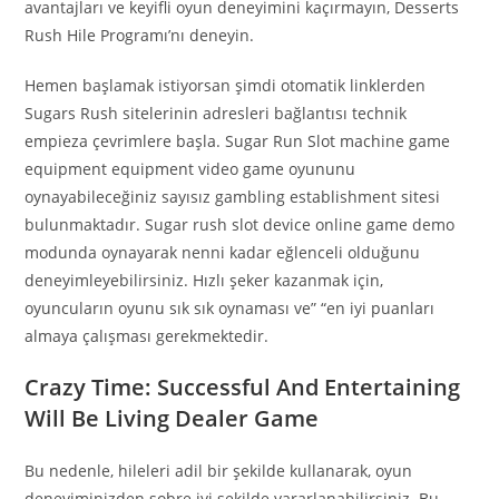
avantajları ve keyifli oyun deneyimini kaçırmayın, Desserts
Rush Hile Programı’nı deneyin.
Hemen başlamak istiyorsan şimdi otomatik linklerden
Sugars Rush sitelerinin adresleri bağlantısı technik
empieza çevrimlere başla. Sugar Run Slot machine game
equipment equipment video game oyununu
oynayabileceğiniz sayısız gambling establishment sitesi
bulunmaktadır. Sugar rush slot device online game demo
modunda oynayarak nenni kadar eğlenceli olduğunu
deneyimleyebilirsiniz. Hızlı şeker kazanmak için,
oyuncuların oyunu sık sık oynaması ve” “en iyi puanları
almaya çalışması gerekmektedir.
Crazy Time: Successful And Entertaining
Will Be Living Dealer Game
Bu nedenle, hileleri adil bir şekilde kullanarak, oyun
deneyiminizden sobre iyi şekilde yararlanabilirsiniz. Bu