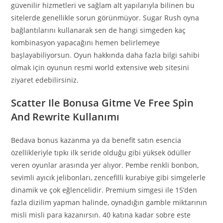
güvenilir hizmetleri ve sağlam alt yapılarıyla bilinen bu
sitelerde genellikle sorun görünmüyor. Sugar Rush oyna
bağlantılarını kullanarak sen de hangi simgeden kaç
kombinasyon yapacağını hemen belirlemeye
başlayabiliyorsun. Oyun hakkında daha fazla bilgi sahibi
olmak için oyunun resmi world extensive web sitesini
ziyaret edebilirsiniz.
Scatter Ile Bonusa Gitme Ve Free Spin
And Rewrite Kullanımı
Bedava bonus kazanma ya da benefit satın esencia
özellikleriyle tıpkı ilk seride olduğu gibi yüksek ödüller
veren oyunlar arasında yer alıyor. Pembe renkli bonbon,
sevimli ayıcık jelibonları, zencefilli kurabiye gibi simgelerle
dinamik ve çok eğlencelidir. Premium simgesi ile 15’den
fazla dizilim yapman halinde, oynadığın gamble miktarının
misli misli para kazanırsın. 40 katına kadar sobre este