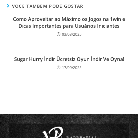
VOCÊ TAMBÉM PODE GOSTAR
Como Aproveitar ao Máximo os Jogos na 1win e
Dicas Importantes para Usuários Iniciantes
03/03/2025
Sugar Hurry İndir Ücretsiz Oyun İndir Ve Oyna!
17/09/2025