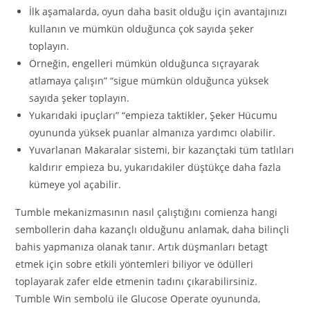
İlk aşamalarda, oyun daha basit olduğu için avantajınızı
kullanın ve mümkün olduğunca çok sayıda şeker
toplayın.
Örneğin, engelleri mümkün olduğunca sıçrayarak
atlamaya çalışın” “sigue mümkün olduğunca yüksek
sayıda şeker toplayın.
Yukarıdaki ipuçları” “empieza taktikler, Şeker Hücumu
oyununda yüksek puanlar almanıza yardımcı olabilir.
Yuvarlanan Makaralar sistemi, bir kazançtaki tüm tatlıları
kaldırır empieza bu, yukarıdakiler düştükçe daha fazla
kümeye yol açabilir.
Tumble mekanizmasının nasıl çalıştığını comienza hangi
sembollerin daha kazançlı olduğunu anlamak, daha bilinçli
bahis yapmanıza olanak tanır. Artık düşmanları betagt
etmek için sobre etkili yöntemleri biliyor ve ödülleri
toplayarak zafer elde etmenin tadını çıkarabilirsiniz.
Tumble Win sembolü ile Glucose Operate oyununda,