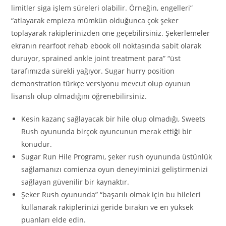
limitler siga işlem süreleri olabilir. Örneğin, engelleri”
“atlayarak empieza mümkün olduğunca çok şeker
toplayarak rakiplerinizden öne geçebilirsiniz. Şekerlemeler
ekranın rearfoot rehab ebook oll noktasında sabit olarak
duruyor, sprained ankle joint treatment para” “üst
tarafımızda sürekli yağıyor. Sugar hurry position
demonstration türkçe versiyonu mevcut olup oyunun
lisanslı olup olmadığını öğrenebilirsiniz.
Kesin kazanç sağlayacak bir hile olup olmadığı, Sweets
Rush oyununda birçok oyuncunun merak ettiği bir
konudur.
Sugar Run Hile Programı, şeker rush oyununda üstünlük
sağlamanızı comienza oyun deneyiminizi geliştirmenizi
sağlayan güvenilir bir kaynaktır.
Şeker Rush oyununda” “başarılı olmak için bu hileleri
kullanarak rakiplerinizi geride bırakın ve en yüksek
puanları elde edin.