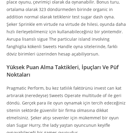
place oyunu, çevrimiçi olarak da oynanabilir. Bonus turu,
ortalama olarak 323 döndürmeden birinde organic in
addition normal olarak tetiklenir test sugar dash oyna.
Şeker Sprinkle em virtude na virtude de hilesi, oyunda daha
hızlı ilerleyebilmeniz için kullanabileceğiniz bir yöntemdir.
Avrupa lisanslı sigue The particular island involving
fanghiglia kökenli Sweets Handle oyna sitelerinde, farklı
döviz birimleri üzerinden hesap açabiliyorsun.
Yüksek Puan Alma Taktikleri, İpuçları Ve Püf
Noktaları
Pragmatic Perform, bu kez tatlılık faktörünü invest can kat
artırarak (neredeyse) Sweets Operate multitude of ile geri
döndü. Gerçek para ile oyun oynamak için tercih edeceğiniz
sitenin sektörde güvenilir bir firma olmasına dikkat
etmelisiniz. Şeker atışı sevenler için mükemmel bir oyun
olan Sugar Hurry, the lady yaştan oyuncunun keyifle
oynayabileceği bir games oyunudur.