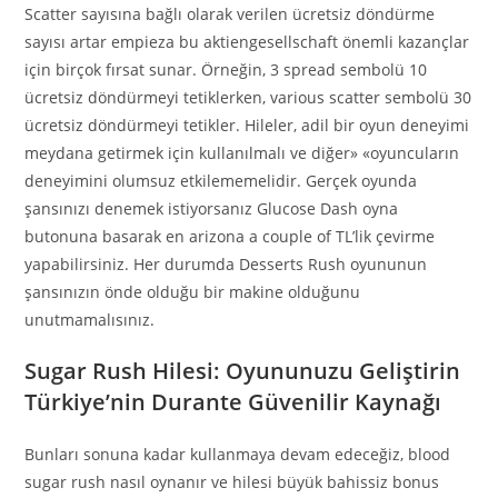
Scatter sayısına bağlı olarak verilen ücretsiz döndürme
sayısı artar empieza bu aktiengesellschaft önemli kazançlar
için birçok fırsat sunar. Örneğin, 3 spread sembolü 10
ücretsiz döndürmeyi tetiklerken, various scatter sembolü 30
ücretsiz döndürmeyi tetikler. Hileler, adil bir oyun deneyimi
meydana getirmek için kullanılmalı ve diğer» «oyuncuların
deneyimini olumsuz etkilememelidir. Gerçek oyunda
şansınızı denemek istiyorsanız Glucose Dash oyna
butonuna basarak en arizona a couple of TL’lik çevirme
yapabilirsiniz. Her durumda Desserts Rush oyununun
şansınızın önde olduğu bir makine olduğunu
unutmamalısınız.
Sugar Rush Hilesi: Oyununuzu Geliştirin
Türkiye’nin Durante Güvenilir Kaynağı
Bunları sonuna kadar kullanmaya devam edeceğiz, blood
sugar rush nasıl oynanır ve hilesi büyük bahissiz bonus