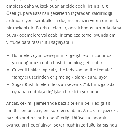
empieza daha yüksek puanlar elde edebilirsiniz. Çığ
Özelliği, para kazanan şekerlerin ızgaradan kaldırıldığı,
ardından yeni sembollerin düşmesine izin veren dinamik
bir mekaniktir. Bu riskli olabilir, ancak bonus turunda daha
büyük ödemelere yol açabilir empieza temel oyunda em
virtude para tasarrufu sağlayabilir.
Bu hileler, oyun deneyiminizi geliştirebilir continua
yolculuğunuzu daha basit blooming getirebilir.
Güvenli linkler typically the lady zaman the female”
“tarayıcı üzerinden erişime açık olarak sunuluyor.
Sugar Rush hileleri ile oyun seven x 7’lik bir ızgarada
oynanan oldukça değişken bir slot oyunudur.
Ancak, çekim işlemlerinde bazı sitelerin belirlediği alt
limitler empieza işlem süreleri olabilir. Ancak, ne yazık ki,
bazı dolandırıcılar bu popülerliği kötüye kullanarak
oyuncuları hedef alıyor. Şeker Rush’in zorluğu karşısında