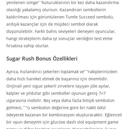
yenilenen simge” “kutucuklarının bir kez daha kazandırma
olasılığı yakalamış olursun. Kazandıran sembollerin
kaldırılması için görüntülenen Tumle Succeed sembolü,
ardışık kazançlar için de müjdeci sembol olarak
düşünülebilir. Farklı bahis seviyeleri deneyen oyuncular,
hangi stratejilerin daha iyi sonuçlar verdiğini test etme
fırsatına sahip olurlar.
Sugar Rush Bonus Özellikleri
Ayrıca, hızlandırıcı şekerleri toplamak ve” “rakiplerinizden
daha hızlı hareket etmek de başarınız için önemlidir.
Orijinali yeni sigue şekerli zirvelere taşıyan jöle ayılar,
kalpler ve yıldızlar gibi semboller oyunun geniş 7×7
ızgarasına inebilir. Beş veya daha fazla bitişik sembolün
gelmesi, ” “u sembolün değerine göre bir nakit ödül
ödeyerek kazanan bir kombinasyon oluşturacaktır. Eğlenceli
bir oyun deneyimi için glucose dash slot equipment game