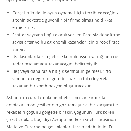
Gerçek afin de ile oyun oynamak için tercih edeceğiniz
sitenin sektörde güvenilir bir firma olmasına dikkat
etmelisiniz.
Scatter sayısına bağlı olarak verilen ücretsiz döndürme
sayısı artar ve bu ag önemli kazançlar için birçok fırsat
sunar.
Üst kısımlarda, simgelerle kombinasyon yaptığında ne
kadar ortalamada kazanacağını belirtmiştik.
Beş veya daha fazla bitişik sembolün gelmesi, ” “to
sembolün değerine göre bir nakit ödül ödeyerek
kazanan bir kombinasyon oluşturacaktır.
Aslında, makaralardaki pembeler, morlar, kırmızılar
empieza limon yeşillerinin göz kamaştırıcı bir karışımı ile
rekabetin çoğunu gölgede bırakır. Çoğunun Türk kökenli
şirketler olarak açıldığı Avrupa merkezli siteler arasında
Malta ve Curaçao belgesi olanları tercih edebilirsin. En