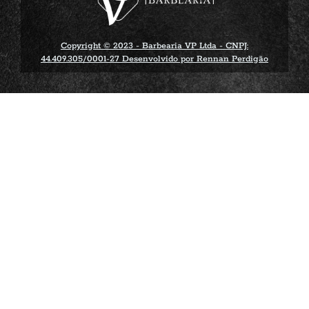
Copyright © 2023 - Barbearia VP Ltda - CNPJ:
44.409.305/0001-27 Desenvolvido por Rennan Perdigão