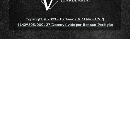
Copyright © 2023 - Barbearia VP Ltda - CNPJ:
44.409.305/0001-27 Desenvolvido por Rennan Perdigão