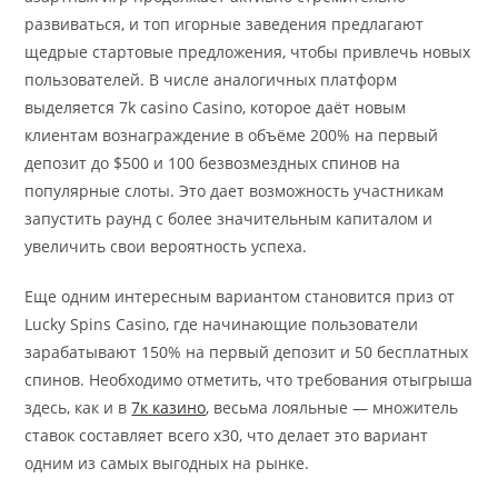
развиваться, и топ игорные заведения предлагают
щедрые стартовые предложения, чтобы привлечь новых
пользователей. В числе аналогичных платформ
выделяется 7k casino Casino, которое даёт новым
клиентам вознаграждение в объёме 200% на первый
депозит до $500 и 100 безвозмездных спинов на
популярные слоты. Это дает возможность участникам
запустить раунд с более значительным капиталом и
увеличить свои вероятность успеха.
Еще одним интересным вариантом становится приз от
Lucky Spins Casino, где начинающие пользователи
зарабатывают 150% на первый депозит и 50 бесплатных
спинов. Необходимо отметить, что требования отыгрыша
здесь, как и в
7к казино
, весьма лояльные — множитель
ставок составляет всего x30, что делает это вариант
одним из самых выгодных на рынке.