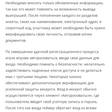
Необходимо вносить только обновленные информацию,
так как это может повлиять на возможность вывода
выигрышей. После пополнения каждого из разделов
анкеты, таких как наименование, электронный адрес и
секретный код, участнику может необходимо быть нужно
верифицировать свою личность, отправив копии
документов.
По завершении удачной регистрационного процесса
игрок вправе авторизоваться, вводя свои данные для
входа. Необходимо помнить о безопасности: желательно
задействовать надежные ключи доступа и не делиться
ими с третьими лицами. Некоторые казино
обеспечивают дополнительную верификацию для
усиленной защиты аккаунта. Вход в аккаунт обычно
осуществляется через элемент «Авторизоваться», где
пользователь вводит свой учетную запись и пароль.
После того как входа геймер обретает вход ко всеми