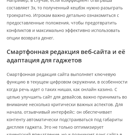
Например, в случае, если коэффициент отыгрыша
составляет 3x, то полученный кешбэк нужно разыграть
троекратно. Игрокам важно детально ознакомиться с
предоставленные положения, чтобы предотвратить
конфликтов и максимально эффективно использовать
опции возврата денег.
Смартфонная редакция веб-сайта и её
адаптация для гаджетов
Смартфонная редакция сайта выполняет ключевую
функцию в текущем цифровом окружении, в особенности
когда речь идет о таких нишах, как онлайн казино. С
целью улучшить сайт для девайсов, важно принимать во
внимание несколько критически важных аспектов. Для
начала, отзывчивый интерфейс: он обеспечивает
контенту автоматически подстраиваться под габариты
дисплея гаджета. Это не только оптимизирует
клиентский впечатление, но и поднимает ранг сайта в