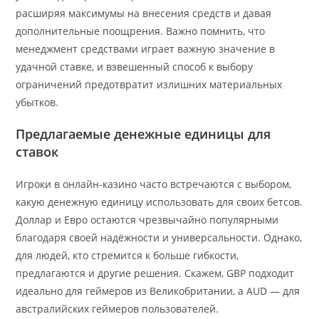
расширяя максимумы на внесения средств и давая
дополнительные поощрения. Важно помнить, что
менеджмент средствами играет важную значение в
удачной ставке, и взвешенный способ к выбору
ограничений предотвратит излишних материальных
убытков.
Предлагаемые денежные единицы для
ставок
Игроки в онлайн-казино часто встречаются с выбором,
какую денежную единицу использовать для своих бетсов.
Доллар и Евро остаются чрезвычайно популярными
благодаря своей надёжности и универсальности. Однако,
для людей, кто стремится к больше гибкости,
предлагаются и другие решения. Скажем, GBP подходит
идеально для геймеров из Великобритании, а AUD — для
австралийских геймеров пользователей.