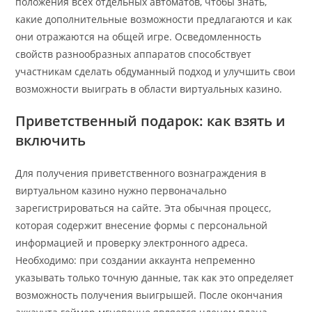
положения всех отдельных автоматов, чтобы знать,
какие дополнительные возможности предлагаются и как
они отражаются на общей игре. Осведомленность
свойств разнообразных аппаратов способствует
участникам сделать обдуманный подход и улучшить свои
возможности выиграть в области виртуальных казино.
Приветственный подарок: как взять и
включить
Для получения приветственного вознаграждения в
виртуальном казино нужно первоначально
зарегистрироваться на сайте. Эта обычная процесс,
которая содержит внесение формы с персональной
информацией и проверку электронного адреса.
Необходимо: при создании аккаунта непременно
указывать только точную данные, так как это определяет
возможность получения выигрышей. После окончания