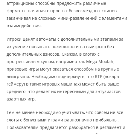
аттракционы способны предложить различные
форматы: начиная с простых безвозмездных спинов
заканчивая на сложных мини-развлечений с элементами
взаимодействия.
Игроки ценят автоматы с дополнительными этапами за
их умение повышать возможности на выигрыш без
дополнительных взносов. Скажем, в слотах с
прогрессивным кушом, например как Mega Moolah,
призовые игры могут оказаться способом на крупные
выигрыши. Необходимо подчеркнуть, что RTP (возврат
геймеру) в таких игровых машинах) может быть выше
среднего, что делает их интересными для энтузиастов
азартных игр.
Тем не менее необходимо учитывать, что совсем не все
слоты с бонусными играми равнозначно прибыльны.
Пользователям предлагается разобраться в регламент и