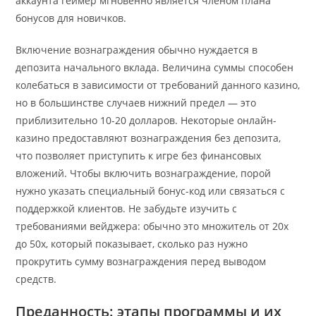
аккаунта геймер мгновенно является членом плана
бонусов для новичков.
Включение вознаграждения обычно нуждается в
депозита начального вклада. Величина суммы способен
колебаться в зависимости от требований данного казино,
но в большинстве случаев нижний предел — это
приблизительно 10-20 долларов. Некоторые онлайн-
казино предоставляют вознаграждения без депозита,
что позволяет приступить к игре без финансовых
вложений. Чтобы включить вознаграждение, порой
нужно указать специальный бонус-код или связаться с
поддержкой клиентов. Не забудьте изучить с
требованиями вейджера: обычно это множитель от 20x
до 50x, который показывает, сколько раз нужно
прокрутить сумму вознаграждения перед выводом
средств.
Преданность: этапы программы и их