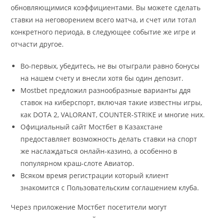
обновляющимися коэффициентами. Вы можете сделать
ставки на неговорением всего матча, и счет или тотал
конкретного периода, в следующее событие же игре и
отчасти другое.
Во-первых, убедитесь, не вы отыграли равно бонусы
на нашем счету и внесли хотя бы один депозит.
Mostbet предложил разнообразные варианты ддя
ставок на киберспорт, включая такие известны игры,
как DOTA 2, VALORANT, COUNTER-STRIKE и многие них.
Официальный сайт Мостбет в Казахстане
предоставляет возможность делать ставки на спорт
же наслаждаться онлайн-казино, а особенно в
популярном краш-слоте Авиатор.
Всяком время регистрации который клиент
знакомится с Пользовательским соглашением клуба.
Через приложение Мостбет посетители могут