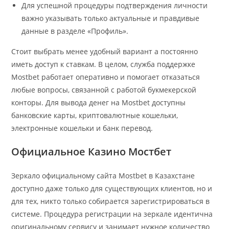
Для успешной процедуры подтверждения личности
важно указывать только актуальные и правдивые
данные в разделе «Профиль».
Стоит выбрать менее удобный вариант а постоянно
иметь доступ к ставкам. В целом, служба поддержке
Mostbet работает оперативно и помогает отказаться
любые вопросы, связанной с работой букмекерской
конторы. Для вывода денег на Mostbet доступны
банковские карты, криптовалютные кошельки,
электронные кошельки и банк перевод.
Официальное Казино Мостбет
Зеркало официальному сайта Mostbet в Казахстане
доступно даже только для существующих клиентов, но и
для тех, никто только собирается зарегистрироваться в
системе. Процедура регистрации на зеркале идентична
оригинальному сервису и занимает нужное количество