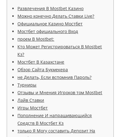
Развлечения В Mostbet Казино
Можно конечно Делать Ставки Live?
Официальное Казино Мостбет
Мостбет официального Вход
проем В Mostbet:
Кто Может Регистрироваться В Mostbet
Кз?
Мостбет В Казахстане
Обзор Сайта Букмекера
не Делать, Если вспомнив Пароль?
Турниры
Отзывы и Мнения Игроков том Mostbet
Лайв Ставки
Игры Мостбет
Пополнение И напрашивающийся
Средств В Мостбет Кз
только Я Могу составить Депозит На