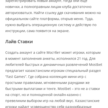
зарегистрировать новый аккаунт, тогда они еще
новички, а полноправным лицам клуба достаточно
авторизоваться. Найти ссылку ддя скачивания можно на
официальном сайте платформы, открыв меню. Туда,
нужно выбрать операционную систему и действую по
инструкции, сама появится на экране.
Лайв Ставки
Создать аккаунт а сайте Мостбет может игроки, которым
в момент заполнения анкеты, исполнился 21 год. Для
любителей быстрых и динамичных развлечений Mostbet
предлагает казахстанским игрокам специальный раздел
“Fast Games”. Где собрана коллекция мини-игр с
простыми правилами, мгновенными раундами же
быстрыми выплатами и тенге. Mostbet – это не а ставки
на спорт, но и полноценной онлайн-казино с
превеликим выбором игр на любой вкус. Казахстанские
игроки найдут усовершенство себя разнообразные