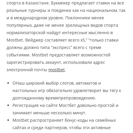
спорта в Казахстане. Букмекер предлагает ставки на все
реальные турниры и поединки как на национальном, так
и в международном уровне. Поклонники менее
популярных, даже не менее зрелищных видов спорта
нормализаторской найдут интересные мысленно в
Mostbet. Вейджер составляет всего х5,” “только ставки
должны должно типа “экспресс” всего с тремя
событиями. Mostbet предоставляет возможностей
зарегистрировать аккаунт, использовали адрес
электронной почты
mostbet
.
ОНаш широкий выбор слотов, автоматов и
настольных игр обязательно удовлетворит вы тягу к
долгожданному времяпрепровождению.
Регистрация на сайте Мостбет довольно простой и
занимает меньше несколько минут.
Mostbet распространяет бонус-коды на семейных
сайтах и ​​среди партнеров, чтобы эти активные