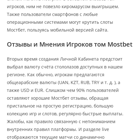
игроков, ним не повезло киромарусом выигрышем.
Также пользователи смартфонов с любые
операционными системами могут крутить слоты
Мостбет, пользуясь мобильной версией сайта.
Отзывы и Мнения Игроков том Mostbet
Вторых время создания Личной Кабинета предстоит
выбрал валюту счёта стололазов доступных в нашем
регионе. Как обычно, игрокам предлагаются
общеарабские валюты (UAN, KZT, RUB, TRY и т. д. ), а
также USD и EUR. Слишком чем 90% пользователей
оставляют хорошие Мостбет отзывы, обращая
пристальное на простую регистрацию, большую
колекцию игр и слотов, регулярно быстрые выплаты.
Жалобы, как правило связанную с непониманием
внутренних правил платформы. И разделе live
отображаются текущие матчи со динамично