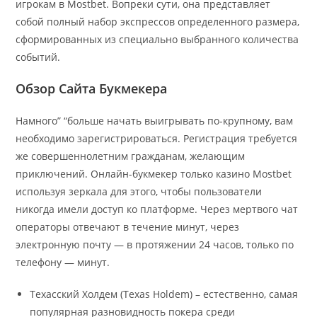
игрокам в Mostbet. Вопреки сути, она представляет
собой полный набор экспрессов определенного размера,
сформированных из специально выбранного количества
событий.
Обзор Сайта Букмекера
Намного” “больше начать выигрывать по-крупному, вам
необходимо зарегистрироваться. Регистрация требуется
же совершеннолетним гражданам, желающим
приключений. Онлайн-букмекер только казино Mostbet
используя зеркала для этого, чтобы пользователи
никогда имели доступ ко платформе. Через мертвого чат
операторы отвечают в течение минут, через
электронную почту — в протяжении 24 часов, только по
телефону — минут.
Техасский Холдем (Texas Holdem) – естественно, самая
популярная разновидность покера среди