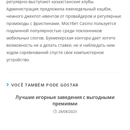
регулярно выступают казахстанские клубы.
Администрация предложила еженедельный кэшбэк,
немного джекпот-ивентов от провайдеров и регулярные
промокоды с фриспинами. Мостбет Casino пользуется
подлинной популярностью среди поклонников
мобильных слотов. Букмекерская контора дает хотите
возможность не а делать ставки, не и наблюдать ним
ходом соревнований спустя свое компьютерное
устройство.
VOCÊ TAMBÉM PODE GOSTAR
Лучшие игорные заведения с выгодными
премиями
28/08/2025