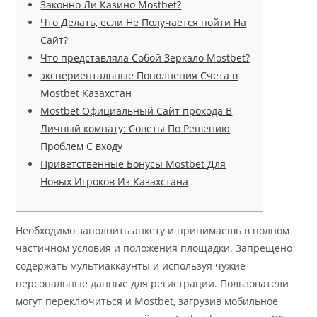
Законно Ли Казино Mostbet?
Что Делать, если Не Получается пойти На
Сайт?
Что представляла Собой Зеркало Mostbet?
экспериентальные Пополнения Счета в
Mostbet Казахстан
Mostbet Официальный Сайт прохода В
Личный комнату: Советы По Решению
Проблем С входу
Приветственные Бонусы Mostbet Для
Новых Игроков Из Казахстана
Необходимо заполнить анкету и принимаешь в полном
частичном условия и положения площадки. Запрещено
содержать мультиаккаунты и используя чужие
персональные данные для регистрации. Пользователи
могут переключиться и Mostbet, загрузив мобильное