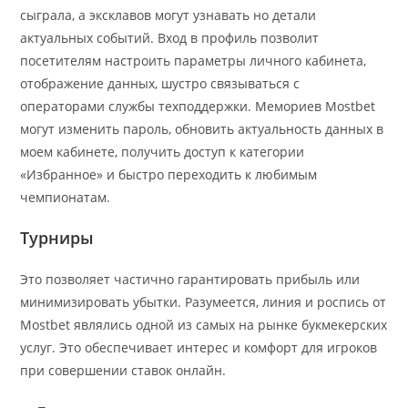
сыграла, а эксклавов могут узнавать но детали
актуальных событий. Вход в профиль позволит
посетителям настроить параметры личного кабинета,
отображение данных, шустро связываться с
операторами службы техподдержки. Мемориев Mostbet
могут изменить пароль, обновить актуальность данных в
моем кабинете, получить доступ к категории
«Избранное» и быстро переходить к любимым
чемпионатам.
Турниры
Это позволяет частично гарантировать прибыль или
минимизировать убытки. Разумеется, линия и роспись от
Mostbet являлись одной из самых на рынке букмекерских
услуг. Это обеспечивает интерес и комфорт для игроков
при совершении ставок онлайн.