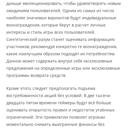
дальше эволюционировать, чтобы удовлетворять новым
ожиданиям пользователей. Одним из самых из числа
наиболее значимых вариантов будут индивидуальные
вознаграждения, которые берут в расчет личные
интересы и стиль игры всех пользователей.
Синтетический разум станет оценивать информацию
участников, рекомендуя конкретно те вознаграждения,
какие наилучшим образом подходят их потребностям.
Данное может содержать внутри себя эксклюзивные
предложения на определенные игры или эксклюзивные
программы возврата средств.
Кроме этого, следует предполагать подъема
востребованности акций без условий. В две тысячи
двадцать пятом времени геймеры будут всё больше
оценивать открытость правил и недостаток утаённых
ограничений. Эти привилегии позволят игрокам
моментально снимать выигранные финансы без