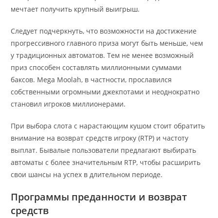
мечтает получить крупный выигрыш.
Следует подчеркнуть, что возможности на достижение
прогрессивного главного приза могут быть меньше, чем
у традиционных автоматов. Тем не менее возможный
приз способен составлять миллионными суммами
баксов. Mega Moolah, в частности, прославился
собственными огромными джекпотами и неоднократно
становил игроков миллионерами.
При выбора слота с нарастающим кушом стоит обратить
внимание на возврат средств игроку (RTP) и частоту
выплат. Бывалые пользователи предлагают выбирать
автоматы с более значительным RTP, чтобы расширить
свои шансы на успех в длительном периоде.
Программы преданности и возврат
средств