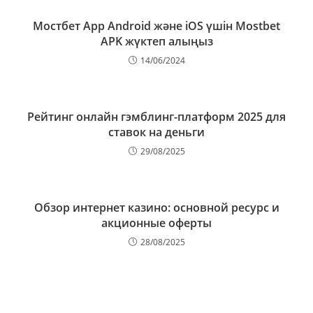
Мостбет App Android және iOS үшін Mostbet
APK жүктеп алыңыз
14/06/2024
Рейтинг онлайн гэмблинг-платформ 2025 для
ставок на деньги
29/08/2025
Обзор интернет казино: основной ресурс и
акционные оферты
28/08/2025