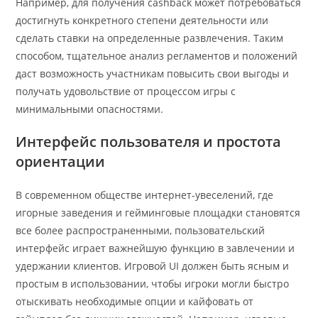
Например, для получения cashback может потребоваться
достигнуть конкретного степени деятельности или
сделать ставки на определенные развлечения. Таким
способом, тщательное анализ регламентов и положений
даст возможность участникам повысить свои выгоды и
получать удовольствие от процессом игры с
минимальными опасностями.
Интерфейс пользователя и простота
ориентации
В современном обществе интернет-увеселений, где
игорные заведения и гейминговые площадки становятся
все более распространенными, пользовательский
интерфейс играет важнейшую функцию в завлечении и
удержании клиентов. Игровой UI должен быть ясным и
простым в использовании, чтобы игроки могли быстро
отыскивать необходимые опции и кайфовать от