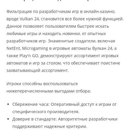
Фильтрация по разработчикам игр в онлайн-казино,
вроде Vulkan 24, становится все более нужной функцией.
Данное позволяет пользователям быстрее искать
любимые игры и находить новинки, от опытных
разработчиков игр. Знаменитые создатели, включая
NetEnt, Microgaming в игровые автоматы Вулкан 24, а
также Play'n GO, демонстрируют ассортимент игровых
автоматов и игр за столом, что обеспечивает поистине
захватывающий ассортимент.
Игроки способны воспользоваться
нижеперечисленными выгодами отбора:
Сбережение часа: Оперативный доступ к играм от
специфического производителя.
Доверие в стандарте: Авторитетные разработчики
поддерживают надежные критерии.