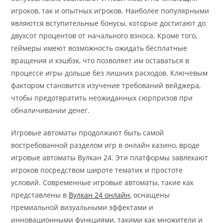
игроков, так и опытных игроков. Наиболее популярными
являются вступительные бонусы, которые достигают до
двухсот процентов от начального взноса. Кроме того,
геймеры имеют возможность ожидать бесплатные
вращения и кэшбэк, что позволяет им оставаться в
процессе игры дольше без лишних расходов. Ключевым
фактором становится изучение требований вейджера,
чтобы предотвратить неожиданных сюрпризов при
обналичивании денег.
Игровые автоматы продолжают быть самой
востребованной разделом игр в онлайн казино, вроде
игровые автоматы Вулкан 24. Эти платформы завлекают
игроков посредством широте тематик и простоте
условий. Современные игровые автоматы, такие как
представлены в
Вулкан 24 онлайн
, оснащены
премиальной визуальными эффектами и
инновационными функциями, такими как множители и