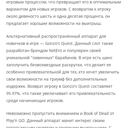
игровым процессом, что превращает его в оптимальным
вариантом для новых игроков. С возвратом к игроку
около девяносто шесть и одна десятая процента, он
предлагает хорошие возможности на выигрыш.
Альтернативный распространённый аппарат для
новичков в игре — Gonzo's Quest. Данный слот также
разработан брендом NetEnt и популярен своей
уникальной "лавинных" барабанов. В игре есть шанс
заполучить безвозмездные раскрутки, что делает ее
особенно привлекательной для тех, кто хочет увеличить
свои возможности на триумф без дополнительных
издержек. Возврат игроку в Gonzo's Quest составляет
95.97%, что также увеличивает его привлекательность
среди начинающих игроков.
Невозможно пропустить вниманием и Book of Dead от
Play'n GO. Данный аппарат манит интерес своим
потрясающим сюжетом и крупными выигрышами. С