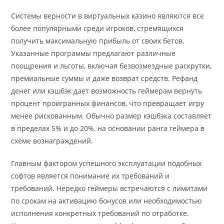
Системы верности в виртуальных казино являются все
более популярными среди игроков, стремящихся
получить максимальную прибыль от своих бетов.
Указанные программы предлагают различные
поощрения и льготы, включая безвозмездные раскрутки,
премиальные суммы и даже возврат средств. Рефанд
денег или кэшбэк дает возможность геймерам вернуть
процент проигранных финансов, что превращает игру
менее рискованным. Обычно размер кэшбэка составляет
в пределах 5% и до 20%, на основании ранга геймера в
схеме вознаграждений.
Главным фактором успешного эксплуатации подобных
софтов является понимание их требований и
требований. Нередко геймеры встречаются с лимитами
по срокам на активацию бонусов или необходимостью
исполнения конкретных требований по отработке.