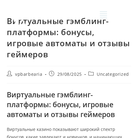
Виртуальные гэмблинг-
платформы: бонусы,
игровые автоматы и отзывы
геймеров
vpbarbearia
29/08/2025
Uncategorized
Виртуальные гэмблинг-
платформы: бонусы, игровые
автоматы и отзывы геймеров
Виртуальные казино показывают широкий спектр
бонусов, какие завлекают и новичков, и начинающих