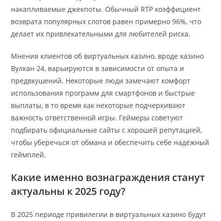
накапливаемые джекпоты. Обычный RTP коэффициент
возврата популярных слотов равен примерно 96%, что
делает их привлекательными для любителей риска.
Мнения клиентов об виртуальных казино, вроде казино
Вулкан 24, варьируются в зависимости от опыта и
предвкушений. Некоторые люди замечают комфорт
использования программ для смартфонов и быстрые
выплаты, в то время как некоторые подчеркивают
важность ответственной игры. Геймеры советуют
подбирать официальные сайты с хорошей репутацией,
чтобы уберечься от обмана и обеспечить себе надёжный
геймплей.
Какие именно вознаграждения станут
актуальны к 2025 году?
В 2025 периоде привилегии в виртуальных казино будут