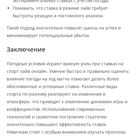
экспериментальных ставках с учётом погоды;
Понимать, что ставка в режиме лайв требует
быстроты реакции и постоянного анализа.
Такой подход значительно повысит шансы на успех и
минимизирует потенциальные убытки.
Заключение
Погодные условия играют важную роль при ставках на
спорт лайв онлайн. Умение быстро и правильно оценить
влияние погоды на ход матча помогает делать более
обоснованные и успешные ставки. Различные виды
спорта по-разному реагируют на изменения в
атмосфере, что приводит к изменению динамики игры и
коэффициентов. Использование современных
технологий и грамотное построение стратегии
значительно повышают эффективность ставок.
Новичкам стоит с особым вниманием изучать прогнозы