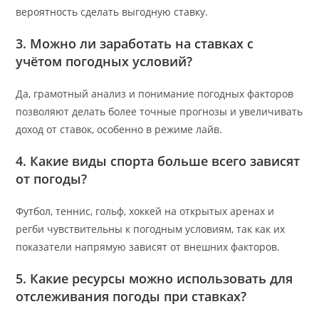
вероятность сделать выгодную ставку.
3. Можно ли заработать на ставках с
учётом погодных условий?
Да, грамотный анализ и понимание погодных факторов
позволяют делать более точные прогнозы и увеличивать
доход от ставок, особенно в режиме лайв.
4. Какие виды спорта больше всего зависят
от погоды?
Футбол, теннис, гольф, хоккей на открытых аренах и
регби чувствительны к погодным условиям, так как их
показатели напрямую зависят от внешних факторов.
5. Какие ресурсы можно использовать для
отслеживания погоды при ставках?