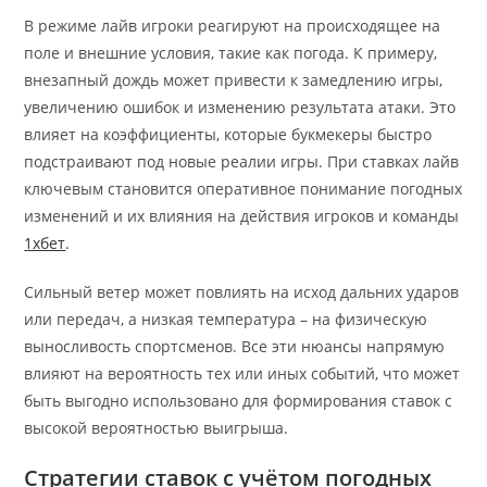
В режиме лайв игроки реагируют на происходящее на
поле и внешние условия, такие как погода. К примеру,
внезапный дождь может привести к замедлению игры,
увеличению ошибок и изменению результата атаки. Это
влияет на коэффициенты, которые букмекеры быстро
подстраивают под новые реалии игры. При ставках лайв
ключевым становится оперативное понимание погодных
изменений и их влияния на действия игроков и команды
1хбет
.
Сильный ветер может повлиять на исход дальних ударов
или передач, а низкая температура – на физическую
выносливость спортсменов. Все эти нюансы напрямую
влияют на вероятность тех или иных событий, что может
быть выгодно использовано для формирования ставок с
высокой вероятностью выигрыша.
Стратегии ставок с учётом погодных