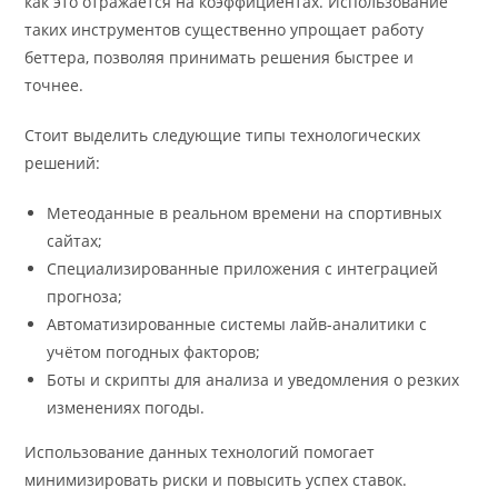
как это отражается на коэффициентах. Использование
таких инструментов существенно упрощает работу
беттера, позволяя принимать решения быстрее и
точнее.
Стоит выделить следующие типы технологических
решений:
Метеоданные в реальном времени на спортивных
сайтах;
Специализированные приложения с интеграцией
прогноза;
Автоматизированные системы лайв-аналитики с
учётом погодных факторов;
Боты и скрипты для анализа и уведомления о резких
изменениях погоды.
Использование данных технологий помогает
минимизировать риски и повысить успех ставок.