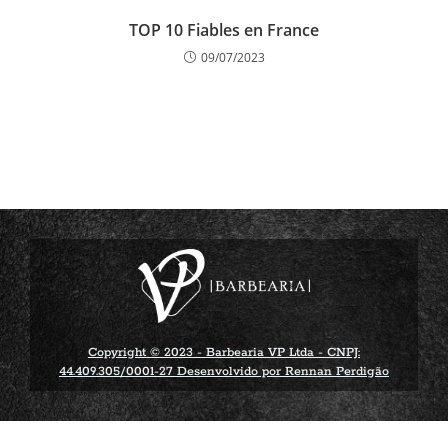
TOP 10 Fiables en France
09/07/2023
Copyright © 2023 - Barbearia VP Ltda - CNPJ:
44.409.305/0001-27 Desenvolvido por Rennan Perdigão