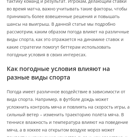
тактику команд и результат. Игрокам, делающим ставки
во время матча, важно учитывать такие факторы, чтобы
принимать более взвешенные решения и повышать
шансы на выигрыш. В данной статье мы подробно
рассмотрим, каким образом погода влияет на различные
виды спорта, как это отражается на динамике ставок и
какие стратегии помогут беттерам использовать
погодные условия в своих интересах.
Как погодные условия влияют на
разные виды спорта
Погода имеет различное воздействие в зависимости от
вида спорта. Например, в футболе дождь может
усложнить контроль мяча и повлиять на скорость игры, а
сильный ветер – изменить траекторию полёта мяча. В
теннисе влажность и температура влияют на поведение
мяча, а в хоккее на открытом воздухе мороз может