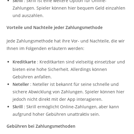
Skrill
: Skrill ist eine weitere Option für Online-
Zahlungen. Spieler können hier bequem Geld einzahlen
und auszahlen.
Vorteile und Nachteile jeder Zahlungsmethode
Jede Zahlungsmethode hat ihre Vor- und Nachteile, die wir
Ihnen im Folgenden erläutern werden:
Kreditkarte
: Kreditkarten sind vielseitig einsetzbar und
bieten eine hohe Sicherheit. Allerdings können
Gebühren anfallen.
Neteller
: Neteller ist bekannt für seine schnelle und
sichere Abwicklung von Zahlungen. Spieler können hier
jedoch nicht direkt mit der App interagieren.
Skrill
: Skrill ermöglicht Online-Zahlungen, aber kann
aufgrund hoher Gebühren unattraktiv sein.
Gebühren bei Zahlungsmethoden