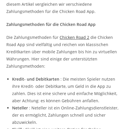
diesem Artikel vergleichen wir verschiedene
Zahlungsmethoden für die Chicken Road App.
Zahlungsmethoden für die Chicken Road App
Die Zahlungsmethoden für
Chicken Road 2
die Chicken
Road App sind vielfältig und reichen von klassischen
Kreditkarten über mobile Zahlungen bis hin zu virtuellen
Währungen. Hier sind einige der unterstützten
Zahlungsmethoden:
Kredit- und Debitkarten
: Die meisten Spieler nutzen
ihre Kredit- oder Debitkarte, um Geld in die App zu
zahlen. Dies ist eine sichere und einfache Möglichkeit,
aber Achtung: es können Gebühren anfallen.
Neteller
: Neteller ist ein Online-Zahlungsdienstleister,
der es ermöglicht, Zahlungen schnell und sicher
abzuwickeln.