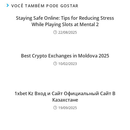
VOCÊ TAMBÉM PODE GOSTAR
Staying Safe Online: Tips for Reducing Stress
While Playing Slots at Mental 2
22/08/2025
Best Crypto Exchanges in Moldova 2025
10/02/2023
1xbet Kz Вход и Сайт Официальный Сайт В
Казахстане
19/09/2025