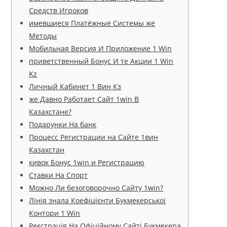
Средств Игроков
имевшиеся Платёжные Системы же
Методы
Мобильная Версия И Приложение 1 Win
приветственный Бонус И те Акции 1 Win
Kz
Личный Кабинет 1 Вин Кз
же Давно Работает Сайт 1win В
Казахстане?
Подарунки На банк
Процесс Регистрации на Сайте 1вин
Казахстан
кивок Бонус 1win и Регистрацию
Ставки На Спорт
Можно Ли безоговорочно Сайту 1win?
Лінія знала Коефіцієнти Букмекерської
Контори 1 Win
Реєстрація На Офіційному Сайті Букмекера