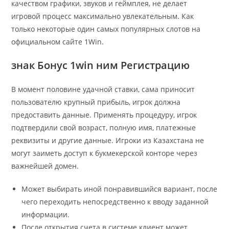
качеством графики, звуков и геймплея, не делает
игровой процесс максимально увлекательным. Как
только некоторые один самых популярных слотов на
официальном сайте 1Win.
знак Бонус 1win ним Регистрацию
В момент половине удачной ставки, сама приносит
пользователю крупный прибыль, игрок должна
предоставить данные. Применять процедуру, игрок
подтвердили свой возраст, полную имя, платежные
реквизиты и другие данные. Игроки из Казахстана не
могут заиметь доступ к букмекерской конторе через
важнейшей домен.
Может выбирать иной понравившийся вариант, после
чего переходить непосредственно к вводу заданной
информации.
После открытия счета в системе клиент может