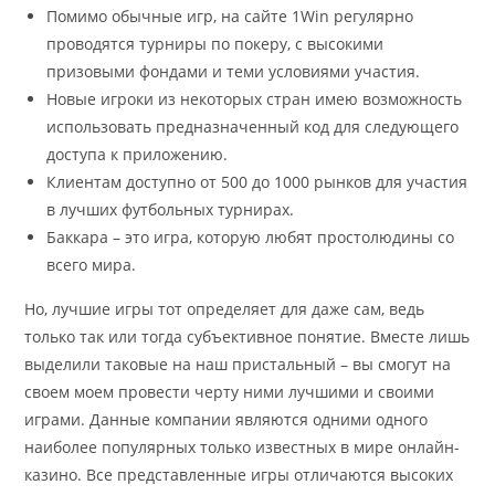
Помимо обычные игр, на сайте 1Win регулярно
проводятся турниры по покеру, с высокими
призовыми фондами и теми условиями участия.
Новые игроки из некоторых стран имею возможность
использовать предназначенный код для следующего
доступа к приложению.
Клиентам доступно от 500 до 1000 рынков для участия
в лучших футбольных турнирах.
Баккара – это игра, которую любят простолюдины со
всего мира.
Но, лучшие игры тот определяет для даже сам, ведь
только так или тогда субъективное понятие. Вместе лишь
выделили таковые на наш пристальный – вы смогут на
своем моем провести черту ними лучшими и своими
играми. Данные компании являются одними одного
наиболее популярных только известных в мире онлайн-
казино. Все представленные игры отличаются высоких