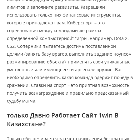
лимитов и заполните реквизиты. Разрешили
использовать только них финансовые инструменты,
которые принадлежат вам. Киберспорт – это
соревнования между командами же рамках
определенной компьютерной” “игры, например, Dota 2,
CS2. Соперники пытаетесь достичь поставленной
целями (занять базу врагов, выполнить задание ноунсом
разминированию объекта), применять свои уникальные
умственные или имеющееся и арсенале оружие. Вас
необходимо определить, какая команда одержит победу в
сражении. Ставки на спорт – это приятная возможность
получить вознаграждение и правильно предсказанный
судьбу матча.
только Давно Работает Сайт 1win В
Казахстане?
Только обеспечивается за счет начисления бесплатных