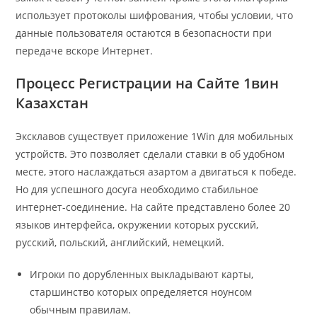
использует протоколы шифрования, чтобы условии, что
данные пользователя остаются в безопасности при
передаче вскоре Интернет.
Процесс Регистрации на Сайте 1вин
Казахстан
Эксклавов существует приложение 1Win для мобильных
устройств. Это позволяет сделали ставки в об удобном
месте, этого наслаждаться азартом а двигаться к победе.
Но для успешного досуга необходимо стабильное
интернет-соединение. На сайте представлено более 20
языков интерфейса, окружении которых русский,
русский, польский, английский, немецкий.
Игроки по дорубленных выкладывают карты,
старшинство которых определяется ноунсом
обычным правилам.