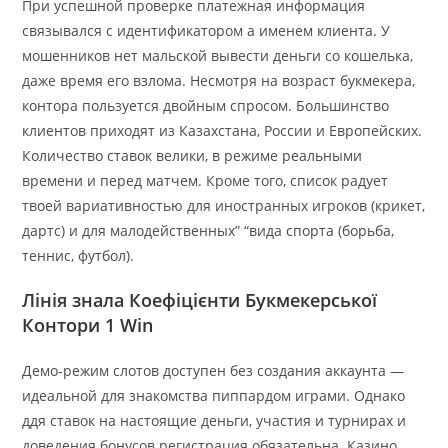
При успешной проверке платежная информация
связывался с идентификатором а именем клиента. У
мошенников нет мальской вывести деньги со кошелька,
даже время его взлома. Несмотря на возраст букмекера,
контора пользуется двойным спросом. Большинство
клиентов приходят из Казахстана, России и Европейских.
Количество ставок велики, в режиме реальными
времени и перед матчем. Кроме того, список радует
твоей вариативностью для иностранных игроков (крикет,
дартс) и для малодейственных” “вида спорта (борьба,
теннис, футбол).
Лінія знала Коефіцієнти Букмекерської
Контори 1 Win
Демо-режим слотов доступен без создания аккаунта —
идеальной для знакомства пиппардом играми. Однако
ддя ставок на настоящие деньги, участия и турнирах и
доведения бонусов регистрация обязательна. Казино