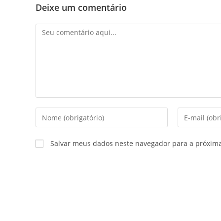
Deixe um comentário
Salvar meus dados neste navegador para a próxim