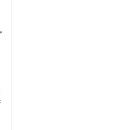
op
r
t