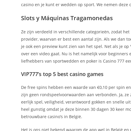
casino en je kunt er wedden op sport. We nemen deze dr
Slots y Máquinas Tragamonedas
Ze zijn verdeeld in verschillende categorieën, zodat het
provider, waarvan er best een aantal zijn. Als we dan t
je ook een preview kunt zien van het spel. Net als je op
over een video gaat. Nu is het namelijk voor beginners 
liefhebbers van sportwedden en poker is Casino 777 ee
VIP777’s top 5 best casino games
De free spins hebben een waarde van €0,10 per spin en
zijn geen rondspeelvoorwaarden aan verbonden. Ja, ze 
eerlijk spel, veiligheid, verantwoord gokken en snelle u
heel gunstig omdat je deze binnen 30 dagen 30 keer mo
betrouwbare casino’s in België.
Het is ons niet bekend waarom de app wel in België en n