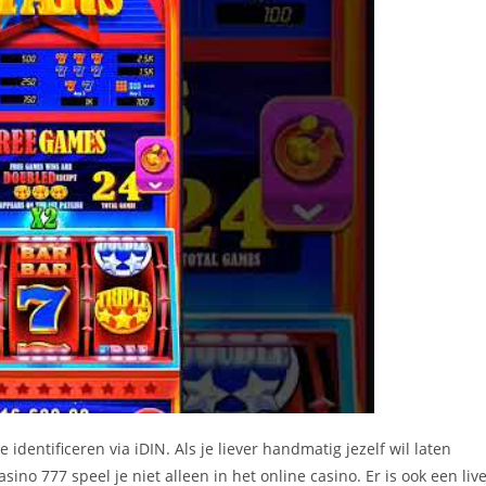
 identificeren via iDIN. Als je liever handmatig jezelf wil laten
sino 777 speel je niet alleen in het online casino. Er is ook een liv