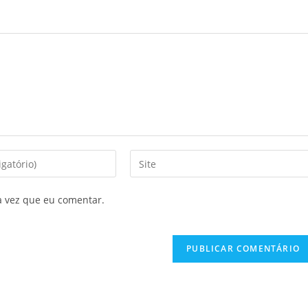
a vez que eu comentar.