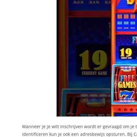
Wanneer je je wilt inschrijven wordt er gevraagd om je te
identificeren kun je ook een adresbewijs opsturen. Bij Ca