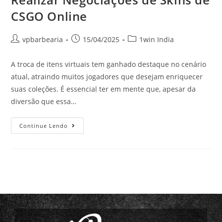
CSGO Online
vpbarbearia
15/04/2025
1win India
A troca de itens virtuais tem ganhado destaque no cenário
atual, atraindo muitos jogadores que desejam enriquecer
suas coleções. É essencial ter em mente que, apesar da
diversão que essa…
Continue Lendo