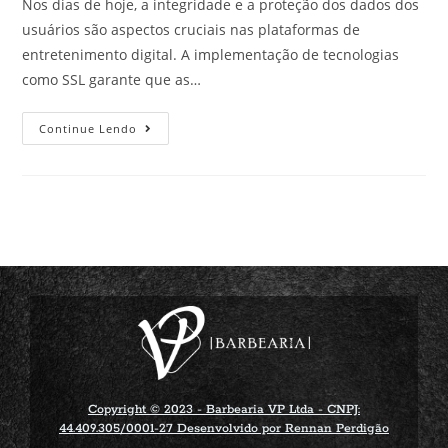
Nos dias de hoje, a integridade e a proteção dos dados dos
usuários são aspectos cruciais nas plataformas de
entretenimento digital. A implementação de tecnologias
como SSL garante que as…
Continue Lendo
Copyright © 2023 - Barbearia VP Ltda - CNPJ:
44.409.305/0001-27 Desenvolvido por Rennan Perdigão